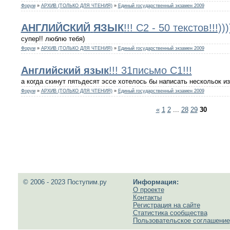
Форум
»
АРХИВ (ТОЛЬКО ДЛЯ ЧТЕНИЯ)
»
Единый государственный экзамен 2009
АНГЛИЙСКИЙ
ЯЗЫК
!!! С2 - 50 текстов!!!)))
супер!! люблю тебя)
Форум
»
АРХИВ (ТОЛЬКО ДЛЯ ЧТЕНИЯ)
»
Единый государственный экзамен 2009
Английский
язык
!!! 31письмо С1!!!
а когда скинут пятьдесят эссе хотелось бы написать нескольок из 
Форум
»
АРХИВ (ТОЛЬКО ДЛЯ ЧТЕНИЯ)
»
Единый государственный экзамен 2009
«
1
2
...
28
29
30
© 2006 - 2023 Поступим.ру
Информация:
О проекте
Контакты
Регистрация на сайте
Статистика сообщества
Пользовательское соглашение