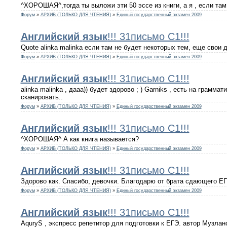
^ХОРОШАЯ^,тогда ты выложи эти 50 эссе из книги, а я , если там 
Форум
»
АРХИВ (ТОЛЬКО ДЛЯ ЧТЕНИЯ)
»
Единый государственный экзамен 2009
Английский
язык
!!! 31письмо С1!!!
Quote alinka malinka если там не будет некоторых тем, еще свои до
Форум
»
АРХИВ (ТОЛЬКО ДЛЯ ЧТЕНИЯ)
»
Единый государственный экзамен 2009
Английский
язык
!!! 31письмо С1!!!
alinka malinka , дааа)) будет здорово ; ) Garniks , есть на граммат
сканировать..
Форум
»
АРХИВ (ТОЛЬКО ДЛЯ ЧТЕНИЯ)
»
Единый государственный экзамен 2009
Английский
язык
!!! 31письмо С1!!!
^ХОРОШАЯ^ А как книга называется?
Форум
»
АРХИВ (ТОЛЬКО ДЛЯ ЧТЕНИЯ)
»
Единый государственный экзамен 2009
Английский
язык
!!! 31письмо С1!!!
Здорово как. Спасибо, девочки. Благодарю от брата сдающего ЕГ
Форум
»
АРХИВ (ТОЛЬКО ДЛЯ ЧТЕНИЯ)
»
Единый государственный экзамен 2009
Английский
язык
!!! 31письмо С1!!!
AquryS , экспресс репетитор для подготовки к ЕГЭ. автор Музлан