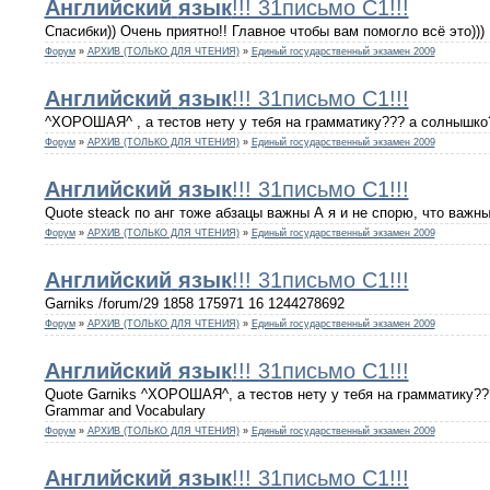
Английский
язык
!!! 31письмо С1!!!
Спасибки)) Очень приятно!! Главное чтобы вам помогло всё это)))
Форум
»
АРХИВ (ТОЛЬКО ДЛЯ ЧТЕНИЯ)
»
Единый государственный экзамен 2009
Английский
язык
!!! 31письмо С1!!!
^ХОРОШАЯ^ , а тестов нету у тебя на грамматику??? а солнышко
Форум
»
АРХИВ (ТОЛЬКО ДЛЯ ЧТЕНИЯ)
»
Единый государственный экзамен 2009
Английский
язык
!!! 31письмо С1!!!
Quote steack по анг тоже абзацы важны А я и не спорю, что важны
Форум
»
АРХИВ (ТОЛЬКО ДЛЯ ЧТЕНИЯ)
»
Единый государственный экзамен 2009
Английский
язык
!!! 31письмо С1!!!
Garniks /forum/29 1858 175971 16 1244278692
Форум
»
АРХИВ (ТОЛЬКО ДЛЯ ЧТЕНИЯ)
»
Единый государственный экзамен 2009
Английский
язык
!!! 31письмо С1!!!
Quote Garniks ^ХОРОШАЯ^, а тестов нету у тебя на грамматику??
Grammar and Vocabulary
Форум
»
АРХИВ (ТОЛЬКО ДЛЯ ЧТЕНИЯ)
»
Единый государственный экзамен 2009
Английский
язык
!!! 31письмо С1!!!