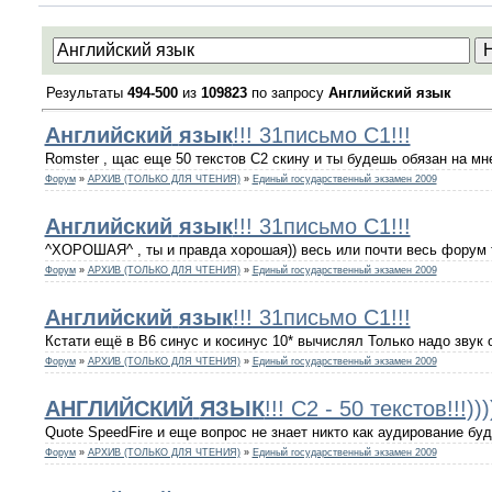
Результаты
494-500
из
109823
по запросу
Английский язык
Английский
язык
!!! 31письмо С1!!!
Romster , щас еще 50 текстов С2 скину и ты будешь обязан на м
Форум
»
АРХИВ (ТОЛЬКО ДЛЯ ЧТЕНИЯ)
»
Единый государственный экзамен 2009
Английский
язык
!!! 31письмо С1!!!
^ХОРОШАЯ^ , ты и правда хорошая)) весь или почти весь форум т
Форум
»
АРХИВ (ТОЛЬКО ДЛЯ ЧТЕНИЯ)
»
Единый государственный экзамен 2009
Английский
язык
!!! 31письмо С1!!!
Кстати ещё в В6 синус и косинус 10* вычислял Только надо звук о
Форум
»
АРХИВ (ТОЛЬКО ДЛЯ ЧТЕНИЯ)
»
Единый государственный экзамен 2009
АНГЛИЙСКИЙ
ЯЗЫК
!!! С2 - 50 текстов!!!)))
Quote SpeedFire и еще вопрос не знает никто как аудирование бу
Форум
»
АРХИВ (ТОЛЬКО ДЛЯ ЧТЕНИЯ)
»
Единый государственный экзамен 2009