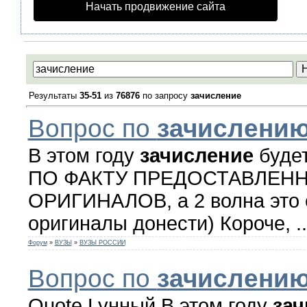
Начать продвижение сайта
Результаты
35-51
из
76876
по запросу
зачисление
Вопрос по
зачислени
В этом году
зачисление
будет
ПО ФАКТУ ПРЕДОСТАВЛЕН
ОРИГИНАЛОВ, а 2 волна это 
оригиналы донести) Короче, ..
Форум
»
ВУЗЫ
»
ВУЗЫ РОССИИ
Вопрос по
зачислени
Quote Lyнный В этом году
зач