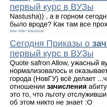
первый курс в ВУЗы
Nastusha)) , а в горном сегод
было вроде? Как там все про
Форум
»
ВУЗЫ
»
ВУЗЫ РОССИИ
Сегодня Приказы о
за
первый курс в ВУЗы
Quote safron Allow, ужасный ву
нормализовалось и оказывае
города (НовГУ) всё делает ...
отношении
зачисления
абиту
это то, что льготу отслуживши
об этом никто не знает :О