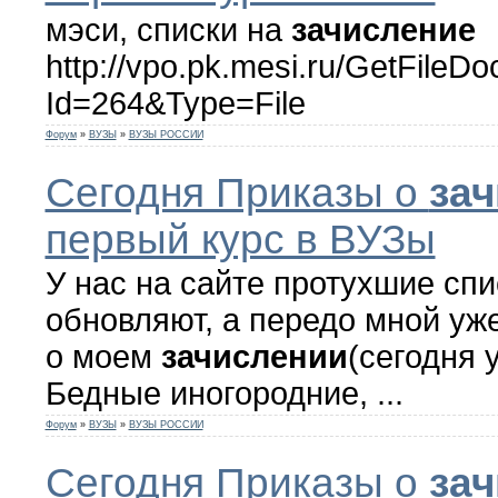
мэси, списки на
зачисление
http://vpo.pk.mesi.ru/GetFileD
Id=264&Type=File
Форум
»
ВУЗЫ
»
ВУЗЫ РОССИИ
Сегодня Приказы о
за
первый курс в ВУЗы
У нас на сайте протухшие спи
обновляют, а передо мной уж
о моем
зачислении
(сегодня 
Бедные иногородние, ...
Форум
»
ВУЗЫ
»
ВУЗЫ РОССИИ
Сегодня Приказы о
за