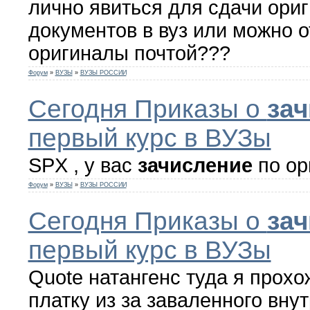
лично явиться для сдачи ори
документов в вуз или можно 
оригиналы почтой???
Форум
»
ВУЗЫ
»
ВУЗЫ РОССИИ
Сегодня Приказы о
за
первый курс в ВУЗы
SPX , у вас
зачисление
по ор
Форум
»
ВУЗЫ
»
ВУЗЫ РОССИИ
Сегодня Приказы о
за
первый курс в ВУЗы
Quote натангенс туда я прохо
платку из за заваленного внут