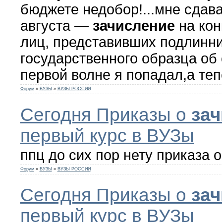
бюджете недобор!...мне сдава
августа —
зачисление
на кон
лиц, представивших подлинн
государственного образца об
первой волне я попадал,а тепе
Форум
»
ВУЗЫ
»
ВУЗЫ РОССИИ
Сегодня Приказы о
за
первый курс в ВУЗы
ппц до сих пор нету приказа 
Форум
»
ВУЗЫ
»
ВУЗЫ РОССИИ
Сегодня Приказы о
за
первый курс в ВУЗы