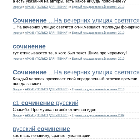
а есть указания на авторы. есть какое нибудь пояснение??
Форум
»
АРХИВ (ТОЛЬКО ДЛЯ ЧТЕНИЯ)
»
Единый государственный экзамен 2010
Сочинение
...На вечерних улицах светятся
...На вечерних улицах светятся огни,мерцают гирлянды фонарико
Форум
»
АРХИВ (ТОЛЬКО ДЛЯ ЧТЕНИЯ)
»
Единый государственный экзамен 2010
сочинение
тут отписываются те, у кого был текст Шима про черемуху!
Форум
»
АРХИВ (ТОЛЬКО ДЛЯ ЧТЕНИЯ)
»
Единый государственный экзамен 2010
Сочинение
...На вечерних улицах светятся
Каждый человек проживает свой определенный отрезок времени. И
всегда зависит ...
Форум
»
АРХИВ (ТОЛЬКО ДЛЯ ЧТЕНИЯ)
»
Единый государственный экзамен 2010
c1
сочинение
русский
Спасибо. Про журнал огонёк отличная идея
Форум
»
АРХИВ (ТОЛЬКО ДЛЯ ЧТЕНИЯ)
»
Единый государственный экзамен 2009
русский
сочинение
как я вас ненавижу, сраные гуманитарии.