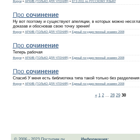
Форум
»
АРХИВ (ТОЛЬКО ДЛЯ ЧТЕНИЯ)
»
ЕГЭ 2011 по РУССКОМУ ЯЗЫКУ
Про
сочинение
Ну вот поэтому и существуют апеляции, в которых можно несогл
доказав и обосновав свою точку зрения!
Форум
»
АРХИВ (ТОЛЬКО ДЛЯ ЧТЕНИЯ)
»
Единый государственный экзамен 2008
Про
сочинение
Теперь рабочая
Форум
»
АРХИВ (ТОЛЬКО ДЛЯ ЧТЕНИЯ)
»
Единый государственный экзамен 2008
Про
сочинение
Спасиб У меня есть библиотека типа такой только без разделения 
Форум
»
АРХИВ (ТОЛЬКО ДЛЯ ЧТЕНИЯ)
»
Единый государственный экзамен 2008
«
1
2
...
28
29
30
© 2006 - 2023 Поступим.ру
Информация: