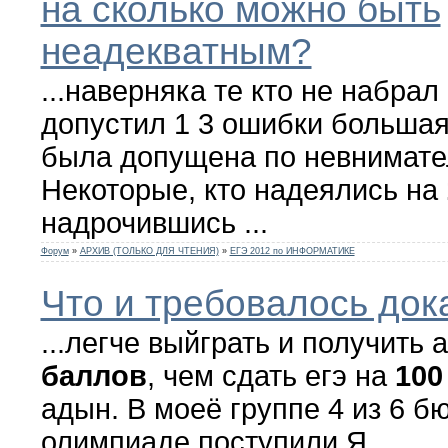
на сколько можно быть
неадекватным?
...наверняка те кто не набрал
допустил 1 3 ошибки большая
была допущена по невнимате
Некоторые, кто надеялись на
надрочившись ...
Форум
»
АРХИВ (ТОЛЬКО ДЛЯ ЧТЕНИЯ)
»
ЕГЭ 2012 по ИНФОРМАТИКЕ
Что и требовалось дока
...легче выйграть и получить
баллов
, чем сдать егэ на
100
адын. В моеё группе 4 из 6 б
олимпиаде поступили Я ...