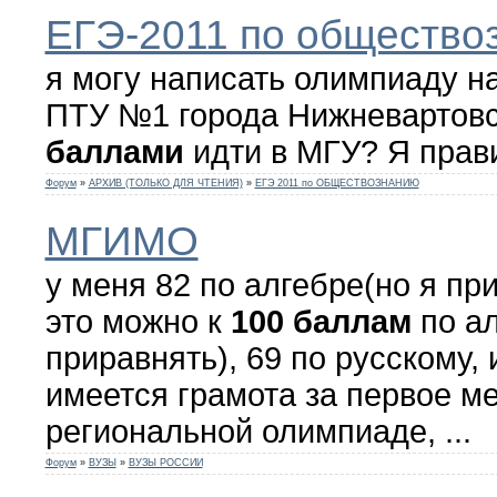
ЕГЭ-2011 по общество
я могу написать олимпиаду н
ПТУ №1 города Нижневартовс
баллами
идти в МГУ? Я прав
Форум
»
АРХИВ (ТОЛЬКО ДЛЯ ЧТЕНИЯ)
»
ЕГЭ 2011 по ОБЩЕСТВОЗНАНИЮ
МГИМО
у меня 82 по алгебре(но я пр
это можно к
100
баллам
по а
приравнять), 69 по русскому, 
имеется грамота за первое ме
региональной олимпиаде, ...
Форум
»
ВУЗЫ
»
ВУЗЫ РОССИИ