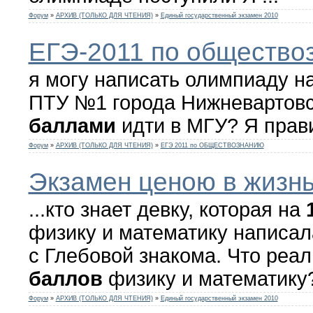
Форум
»
АРХИВ (ТОЛЬКО ДЛЯ ЧТЕНИЯ)
»
Единый государственный экзамен 2010
ЕГЭ-2011 по общество
я могу написать олимпиаду н
ПТУ №1 города Нижневартовс
баллами
идти в МГУ? Я прав
Форум
»
АРХИВ (ТОЛЬКО ДЛЯ ЧТЕНИЯ)
»
ЕГЭ 2011 по ОБЩЕСТВОЗНАНИЮ
Экзамен ценою в жизнь..
...кто знает девку, которая на
физику и математику написал
с Глебовой знакома. Что реа
баллов
физику и математику
Форум
»
АРХИВ (ТОЛЬКО ДЛЯ ЧТЕНИЯ)
»
Единый государственный экзамен 2010