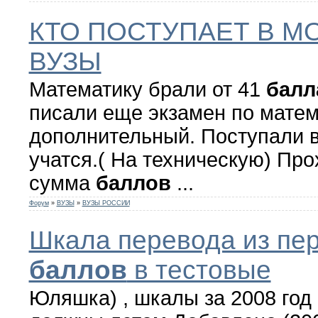
КТО ПОСТУПАЕТ В М
ВУЗЫ
Математику брали от 41
балл
писали еще экзамен по матем
дополнительный. Поступали 
учатся.( На техническую) Пр
сумма
баллов
...
Форум
»
ВУЗЫ
»
ВУЗЫ РОССИИ
Шкала перевода из пе
баллов
в тестовые
Юляшка) , шкалы за 2008 год