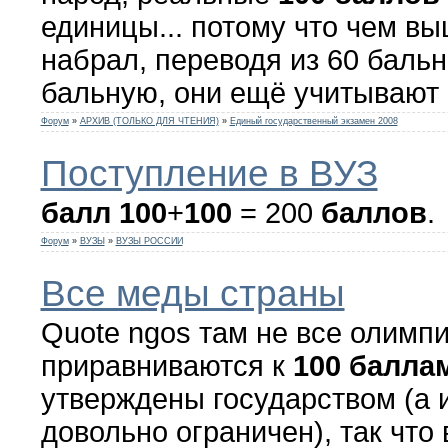
единицы... потому что чем в
набрал, переводя из 60 баль
бальную, они ещё учитывают .
Форум
»
АРХИВ (ТОЛЬКО ДЛЯ ЧТЕНИЯ)
»
Единый государственный экзамен 2008
Поступление в ВУЗ
балл
100
+
100
= 200
баллов
.
Форум
»
ВУЗЫ
»
ВУЗЫ РОССИИ
Все меды страны
Quote ngos там не все олимп
приравниваются к
100
балла
утверждены государством (а 
довольно ограничен), так что