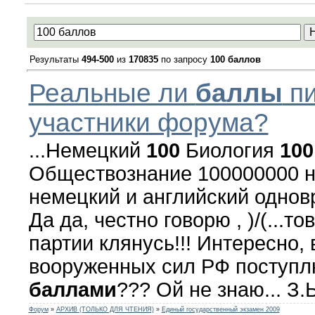
Результаты
494-500
из
170835
по запросу
100 баллов
Реальные ли
баллы
п
участники форума?
...Немецкий
100
Биология
100
Обществознание 100000000 н
немецкий и английский однов
Да да, честно говорю , )/(...т
партии клянусь!!! Интересно,
вооруженных сил РФ поступл
баллами
??? Ой не знаю... З.
Форум
»
АРХИВ (ТОЛЬКО ДЛЯ ЧТЕНИЯ)
»
Единый государственный экзамен 2009