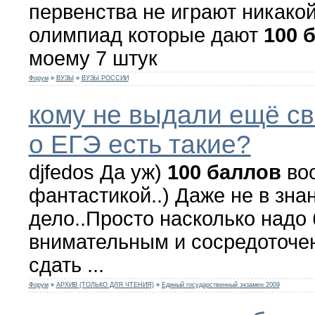
первенства не играют никакой 
олимпиад которые дают
100
моему 7 штук
Форум
»
ВУЗЫ
»
ВУЗЫ РОССИИ
кому не выдали ещё с
о ЕГЭ есть такие?
djfedos Да уж)
100
баллов
воо
фантастикой..) Даже не в зна
дело..Просто насколько надо
внимательным и сосредоточе
сдать ...
Форум
»
АРХИВ (ТОЛЬКО ДЛЯ ЧТЕНИЯ)
»
Единый государственный экзамен 2009