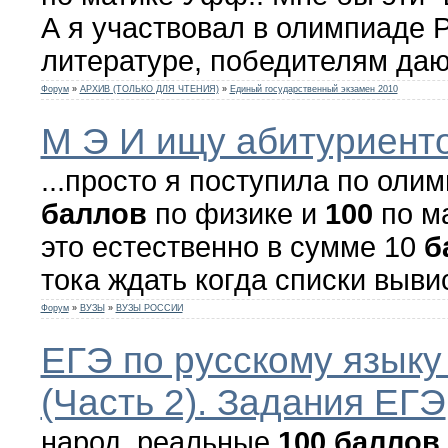
А я участвовал в олимпиаде 
литературе, победителям дают
Форум
»
АРХИВ (ТОЛЬКО ДЛЯ ЧТЕНИЯ)
»
Единый государственный экзамен 2010
М Э И ищу абитуриенто
...просто я поступила по оли
баллов
по физике и
100
по ма
это естественно в сумме 10
б
тока ждать когда списки вывися
Форум
»
ВУЗЫ
»
ВУЗЫ РОССИИ
ЕГЭ по русскому языку 
(Часть 2). Задания ЕГЭ
народ, реальные
100
баллов