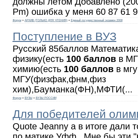
должны летом Добавлено (2008
Pm) ошибка у меня 60 87 61 
Форум
»
АРХИВ (ТОЛЬКО ДЛЯ ЧТЕНИЯ)
»
Единый государственный экзамен 2008
Поступление в ВУЗ
Русский 85баллов Математик
физику(есть
100
баллов
в МГ
химию(есть
100
баллов
в мгу
МГУ(физфак,фнм,физ
хим),Бауманка(ФН),МФТИ(...
Форум
»
ВУЗЫ
»
ВУЗЫ РОССИИ
Для победителей олим
Quote Jeanny а в итоге дали 
по матике Уфф.. Мне бы эти "