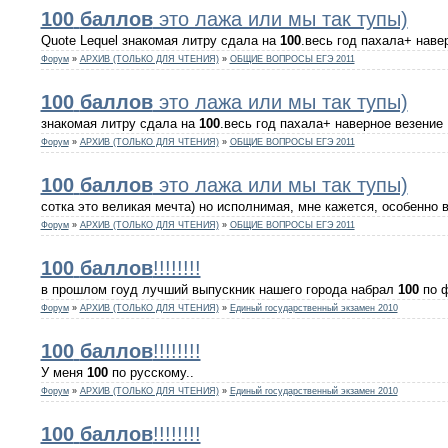
100
баллов
это лажа или мы так тупы)
Quote Lequel знакомая литру сдала на
100
.весь год пахала+ навер
Форум
»
АРХИВ (ТОЛЬКО ДЛЯ ЧТЕНИЯ)
»
ОБЩИЕ ВОПРОСЫ ЕГЭ 2011
100
баллов
это лажа или мы так тупы)
знакомая литру сдала на
100
.весь год пахала+ наверное везение
Форум
»
АРХИВ (ТОЛЬКО ДЛЯ ЧТЕНИЯ)
»
ОБЩИЕ ВОПРОСЫ ЕГЭ 2011
100
баллов
это лажа или мы так тупы)
сотка это великая мечта) но исполнимая, мне кажется, особенно в 
Форум
»
АРХИВ (ТОЛЬКО ДЛЯ ЧТЕНИЯ)
»
ОБЩИЕ ВОПРОСЫ ЕГЭ 2011
100
баллов
!!!!!!!!
в прошлом гоуд лучший выпускник нашего города набрал
100
по ф
Форум
»
АРХИВ (ТОЛЬКО ДЛЯ ЧТЕНИЯ)
»
Единый государственный экзамен 2010
100
баллов
!!!!!!!!
У меня
100
по русскому..
Форум
»
АРХИВ (ТОЛЬКО ДЛЯ ЧТЕНИЯ)
»
Единый государственный экзамен 2010
100
баллов
!!!!!!!!