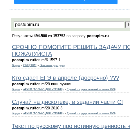
Результаты
494-500
из
153752
по запросу
postupim.ru
СРОЧНО ПОМОГИТЕ РЕШИТЬ ЗАДАЧУ П
ПОЖАЛУЙСТА
postupim
.
ru
/forum/6 1597 1
Форум
»
ОБЩЕНИЕ
»
Помогаем друг другу
Кто сдаёт ЕГЭ в апреле (досрочно) ???
postupim
.
ru
/forum/29 ищи лучше.
Форум
»
АРХИВ (ТОЛЬКО ДЛЯ ЧТЕНИЯ)
»
Единый государственный экзамен 2009
Случай на дискотеке, в задании части С!
postupim
.
ru
/forum/29 2016 3
Форум
»
АРХИВ (ТОЛЬКО ДЛЯ ЧТЕНИЯ)
»
Единый государственный экзамен 2009
Текст по русскому про истинную ценность 