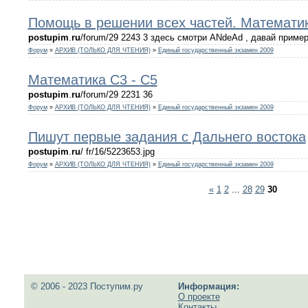
Помощь в решении всех частей. Математик
postupim
.
ru
/forum/29 2243 3 здесь смотри ANdeAd , давай приме
Форум
»
АРХИВ (ТОЛЬКО ДЛЯ ЧТЕНИЯ)
»
Единый государственный экзамен 2009
Математика С3 - С5
postupim
.
ru
/forum/29 2231 36
Форум
»
АРХИВ (ТОЛЬКО ДЛЯ ЧТЕНИЯ)
»
Единый государственный экзамен 2009
Пишут первые задания с Дальнего востока
postupim
.
ru
/ fr/16/5223653.jpg
Форум
»
АРХИВ (ТОЛЬКО ДЛЯ ЧТЕНИЯ)
»
Единый государственный экзамен 2009
«
1
2
...
28
29
30
© 2006 - 2023 Поступим.ру
Информация:
О проекте
Контакты