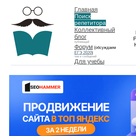
Главная
Поиск
репетитора
Коллективный
блог
Р
публикаций
Форум
(обсуждаем
ЕГЭ 2020
)
тем и сообщений
Для учебы