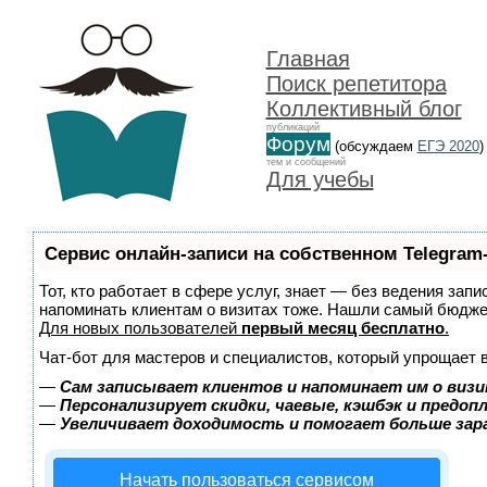
Главная
Поиск репетитора
Коллективный блог
публикаций
Форум
(обсуждаем
ЕГЭ 2020
)
тем и сообщений
Для учебы
Сервис онлайн-записи на собственном Telegram
Тот, кто работает в сфере услуг, знает — без ведения запи
напоминать клиентам о визитах тоже. Нашли самый бюдж
Для новых пользователей
первый месяц бесплатно
.
Чат-бот для мастеров и специалистов, который упрощает 
—
Сам записывает клиентов и напоминает им о визи
—
Персонализирует скидки, чаевые, кэшбэк и предоп
—
Увеличивает доходимость и помогает больше за
Начать пользоваться сервисом