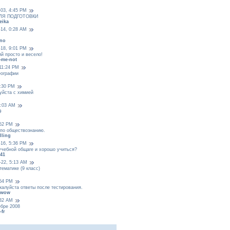
-03, 4:45 PM
ЛЯ ПОДГОТОВКИ
eika
-14, 0:28 AM
no
-18, 9:01 PM
ий просто и весело!
t-me-not
 11:24 PM
еографии
8:30 PM
уйста с химией
0:03 AM
Э
:52 PM
 по обществознанию.
lling
-16, 5:36 PM
 учебной общаге и хорошо учиться?
41
-22, 5:13 AM
тематике (9 класс)
:54 PM
алуйста ответы после тестирования.
_wow
:32 AM
ебре 2008
-fr