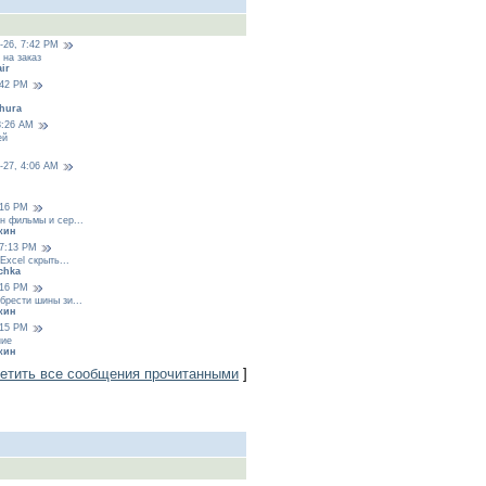
-26, 7:42 PM
на заказ
ir
:42 PM
hura
8:26 AM
ей
i
-27, 4:06 AM
:16 PM
н фильмы и сер...
кин
 7:13 PM
 Excel скрыть...
chka
:16 PM
брести шины зи...
кин
:15 PM
ние
кин
етить все сообщения прочитанными
]