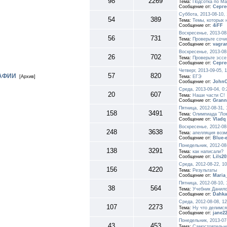
98
2269
Тема:
Подсотка по Ма
Сообщение от:
Серге
Суббота, 2013-08-10,
54
389
Тема:
Темы, которых 
Сообщение от:
4iFF
Воскресенье, 2013-08
56
731
Тема:
Проверьте сочи
Сообщение от:
vagra
Воскресенье, 2013-08
26
702
Тема:
Проверьте эссе
Сообщение от:
Серге
Четверг, 2013-09-05, 
57
820
РАФИИ
[Архив]
Тема:
ЕГЭ
Сообщение от:
JohnC
Среда, 2013-09-04, 0
20
607
Тема:
Наши части С!
Сообщение от:
Grann
Пятница, 2012-08-31,
158
3491
Тема:
Олимпиада "Ло
Сообщение от:
Vladq
Воскресенье, 2012-08
248
3638
Тема:
апелляция воз
Сообщение от:
Blue-
Понедельник, 2012-08
138
3291
Тема:
как написали?
Сообщение от:
Lils20
Среда, 2012-08-22, 1
156
4220
Тема:
Результаты
Сообщение от:
Maria
Пятница, 2012-08-10,
38
564
Тема:
Учебник Данило
Сообщение от:
Dahka)
Среда, 2012-08-08, 1
107
2273
Тема:
Ну что делимся 
Сообщение от:
jane2
Понедельник, 2013-07
43
453
Тема:
Самостоятельн