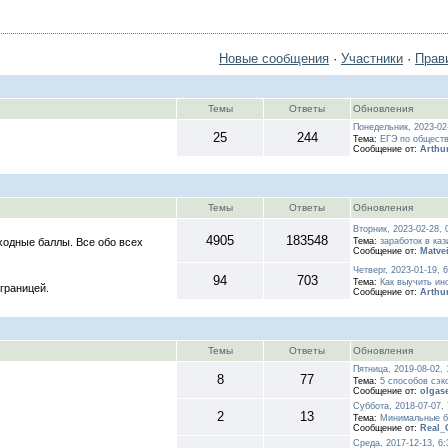
Новые сообщения
·
Участники
·
Прав
Темы
Ответы
Обновления
Понедельник, 2023-02
25
244
Тема:
ЕГЭ по общест
Сообщение от:
Arthu
Темы
Ответы
Обновления
Вторник, 2023-02-28,
4905
183548
ходные баллы. Все обо всех
Тема:
заработок в каз
Сообщение от:
Matve
Четверг, 2023-01-19, 
94
703
Тема:
Как выучить ин
границей.
Сообщение от:
Arthu
Темы
Ответы
Обновления
Пятница, 2019-08-02,
8
77
Тема:
5 способов сэк
Сообщение от:
olgas
Суббота, 2018-07-07,
2
13
Тема:
Минимальные б
Сообщение от:
Real_
Среда, 2017-12-13, 6