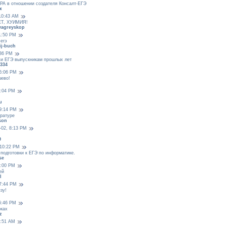
РА в отношении создателя Консалт-ЕГЭ
к
 10:43 AM
ЕТ, ХУИМИЯ!
iyagreyskop
 1:50 PM
 егэ
ij-buch
:36 PM
чи ЕГЭ выпускникам прошлых лет
2334
 6:06 PM
шево!
1:04 PM
u
 9:14 PM
ературе
son
-02, 8:13 PM
9
 10:22 PM
подготовки к ЕГЭ по информатике.
se
3:00 PM
ей
l
 7:44 PM
зу!
 6:46 PM
оках
z
6:51 AM