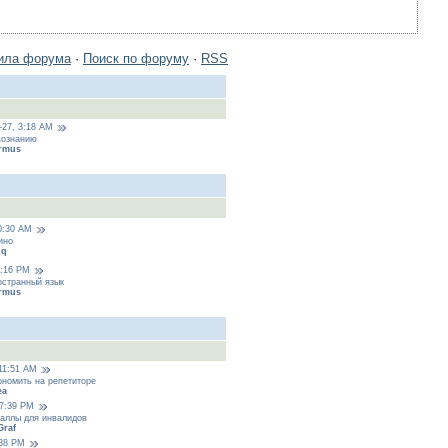
ила форума
·
Поиск по форуму
·
RSS
-27, 3:18 AM
вознанию
rmus
 0:30 AM
ино
iq
6:16 PM
остранный язык
rmus
 11:51 AM
ономить на репетиторе
ea
 7:39 PM
аллы для инвалидов
Graf
:38 PM