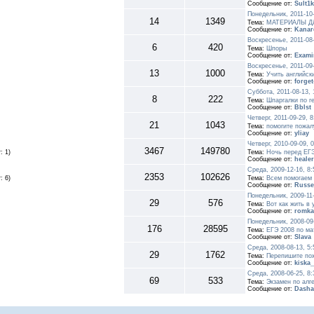
Сообщение от:
Sult1k
Понедельник, 2011-10
14
1349
Тема:
МАТЕРИАЛЫ Д
Сообщение от:
Kanar
Воскресенье, 2011-08
6
420
Тема:
Шпоры
Сообщение от:
Exami
Воскресенье, 2011-09
13
1000
Тема:
Учить английск
Сообщение от:
forge
Суббота, 2011-08-13,
8
222
Тема:
Шпаргалки по г
Сообщение от:
Bblst
Четверг, 2011-09-29, 
21
1043
Тема:
помогите пожал
Сообщение от:
yliay
Четверг, 2010-09-09, 
3467
149780
: 1)
Тема:
Ночь перед ЕГ
Сообщение от:
healer
Среда, 2009-12-16, 8
2353
102626
: 6)
Тема:
Всем помогаем
Сообщение от:
Russe
Понедельник, 2009-11
29
576
Тема:
Вот как жить в
Сообщение от:
romka
Понедельник, 2008-09
176
28595
Тема:
ЕГЭ 2008 по ма
Сообщение от:
Slava
Среда, 2008-08-13, 5
29
1762
Тема:
Перепишите пож
Сообщение от:
kiska
Среда, 2008-06-25, 8
69
533
Тема:
Экзамен по алг
Сообщение от:
Dasha