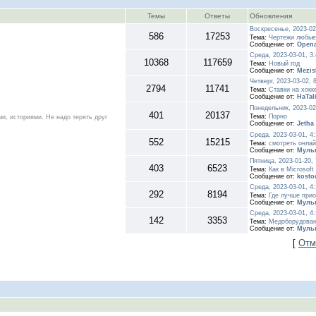
Темы
Ответы
Обновления
Воскресенье, 2023-02
586
17253
Тема:
Чертежи любые 
Сообщение от:
Opena
Среда, 2023-03-01, 3
10368
117659
Тема:
Новый год
Сообщение от:
Mezis
Четверг, 2023-03-02, 
2794
11741
Тема:
Ставки на хокк
Сообщение от:
HaTal
Понедельник, 2023-02
401
20137
Тема:
Порно
и, историями. Не надо терять друг
Сообщение от:
Jetha
Среда, 2023-03-01, 4
552
15215
Тема:
смотреть онлай
Сообщение от:
Муль
Пятница, 2023-01-20,
403
6523
Тема:
Как в Microsoft
Сообщение от:
kosto
Среда, 2023-03-01, 4
292
8194
Тема:
Где лучше прио
Сообщение от:
Муль
Среда, 2023-03-01, 4
142
3353
Тема:
Медоборудова
Сообщение от:
Муль
[
Отм