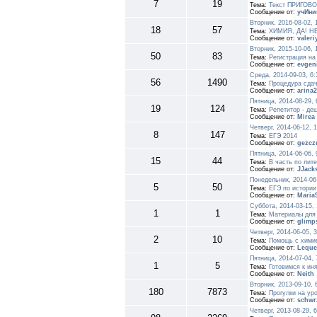
7
19
Тема:
Текст ПРИГОВО
Сообщение от:
учИни
Вторник, 2016-08-02,
18
57
Тема:
ХИМИЯ, ДА! Н
Сообщение от:
valer
Вторник, 2015-10-06,
50
83
Тема:
Регистрация на
Сообщение от:
evgen
Среда, 2014-09-03, 6
56
1490
Тема:
Процедура сда
Сообщение от:
arina
Пятница, 2014-08-29,
19
124
Тема:
Репетитор - де
Сообщение от:
Mirea
Четверг, 2014-06-12, 
8
147
Тема:
ЕГЭ 2014
Сообщение от:
gezcz
Пятница, 2014-06-06,
15
44
Тема:
B часть по лит
Сообщение от:
JJack
Понедельник, 2014-06
5
50
Тема:
ЕГЭ по истории
Сообщение от:
Maria
Суббота, 2014-03-15,
1
1
Тема:
Материалы для 
Сообщение от:
glimp
Четверг, 2014-06-05, 
2
10
Тема:
Помощь с хими
Сообщение от:
Leque
Пятница, 2014-07-04,
1
5
Тема:
Готовимся к иня
Сообщение от:
Neith
Вторник, 2013-09-10,
180
7873
Тема:
Прогулки на ур
Сообщение от:
schwr
Четверг, 2013-08-29, 