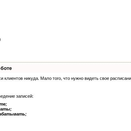
)
-боте
иси клиентов никуда. Мало того, что нужно видеть свое расписа
ведение записей:
те;
латы;
рабатывать;