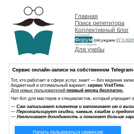
Главная
Поиск репетитора
Коллективный блог
публикаций
Форум
(обсуждаем
ЕГЭ 2020
тем и сообщений
Для учебы
Сервис онлайн-записи на собственном Telegram
Тот, кто работает в сфере услуг, знает — без ведения зап
бюджетный и оптимальный вариант:
сервис VisitTime.
Для новых пользователей
первый месяц бесплатно
.
Чат-бот для мастеров и специалистов, который упрощает 
—
Сам записывает клиентов и напоминает им о визи
—
Персонализирует скидки, чаевые, кэшбэк и предоп
—
Увеличивает доходимость и помогает больше за
Начать пользоваться сервисом