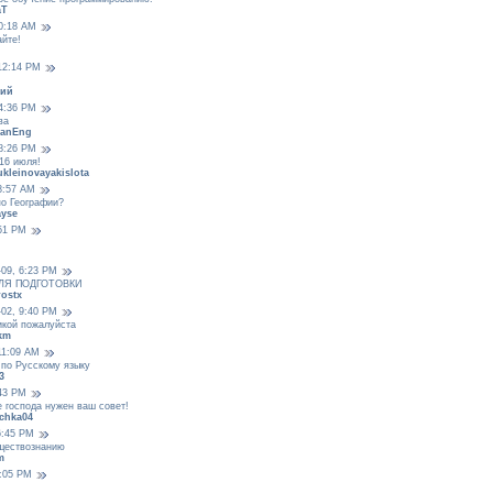
aT
 0:18 AM
йте!
 12:14 PM
лий
 4:36 PM
ва
manEng
 8:26 PM
16 июля!
ukleinovayakislota
 8:57 AM
по Географии?
ayse
:51 PM
-09, 6:23 PM
ЛЯ ПОДГОТОВКИ
ostx
-02, 9:40 PM
икой пожалуйста
km
11:09 AM
 по Русскому языку
3
:43 PM
 господа нужен ваш совет!
chka04
6:45 PM
бществознанию
m
3:05 PM