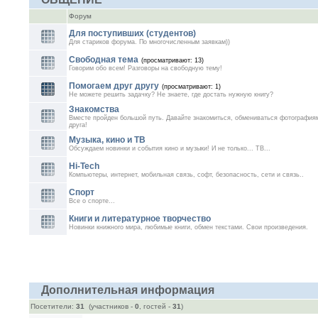
Форум
Для поступивших (студентов)
Для стариков форума. По многочисленным заявкам))
Свободная тема
(просматривают: 13)
Говорим обо всем! Разговоры на свободную тему!
Помогаем друг другу
(просматривают: 1)
Не можете решить задачку? Не знаете, где достать нужную книгу?
Знакомства
Вместе пройден большой путь. Давайте знакомиться, обмениваться фотографиям
друга!
Музыка, кино и ТВ
Обсуждаем новинки и события кино и музыки! И не только... ТВ...
Hi-Tech
Компьютеры, интернет, мобильная связь, софт, безопасность, сети и связь..
Спорт
Все о спорте...
Книги и литературное творчество
Новинки книжного мира, любимые книги, обмен текстами. Свои произведения.
Дополнительная информация
Посетители:
31
(участников -
0
, гостей -
31
)