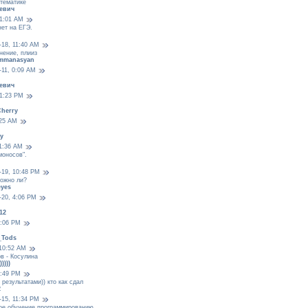
тематике
евич
 1:01 AM
нет на ЕГЭ.
-18, 11:40 AM
нение, плииз
mmanasyan
-11, 0:09 AM
евич
11:23 PM
herry
:25 AM
y
 1:36 AM
моносов".
-19, 10:48 PM
можно ли?
eyes
-20, 4:06 PM
12
0:06 PM
_Tods
 10:52 AM
в - Косулина
))))
2:49 PM
результатами)) кто как сдал
2
-15, 11:34 PM
ое обучение программированию.