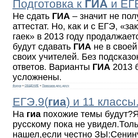
Подготовка к
ГИА
и ЕГ
Не сдать
ГИА
– значит не пол
аттестат. Но, как и с ЕГЭ, «з
гаек» в 2013 году продалжаетс
будут сдавать
ГИА
не в своей
своих учителей. Без подсказок
ответов. Варианты
ГИА
2013 
усложнены.
Форум
»
ОБЩЕНИЕ
»
Помогаем друг другу
ЕГЭ.9(
гиа
) и 11 классы
На
гиа
похожие темы будут?Я
русскому пока не увидел.Тол
нашел,если честно ЗЫ:Сенину 