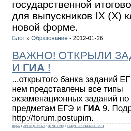
государственной итогово
для выпускников IX (X) к
новой форме.
Блог
»
Образование
- 2012-01-26
ВАЖНО! ОТКРЫЛИ ЗА
И
ГИА
!
...открытого банка заданий Е
нем представлены все типы
экзаменационных заданий по
предметам ЕГЭ и
ГИА
9. Подр
http://forum.postupim.
Форум
»
АРХИВ (ТОЛЬКО ДЛЯ ЧТЕНИЯ)
»
ОБЩИЕ ВОПРОСЫ ЕГЭ 2014