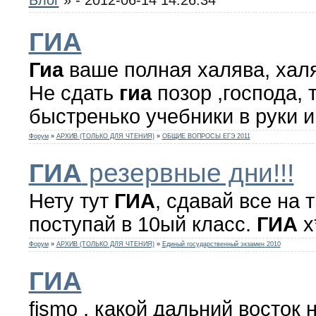
ГИА
Гиа
ваше полная халява, халя
Не сдать
гиа
позор ,господа, 
быстренько учебники в руки и
Форум
»
АРХИВ (ТОЛЬКО ДЛЯ ЧТЕНИЯ)
»
ОБЩИЕ ВОПРОСЫ ЕГЭ 2011
ГИА
резервные дни!!!
Нету тут
ГИА
, сдавай все на 
поступай в 10ый класс.
ГИА
х
Форум
»
АРХИВ (ТОЛЬКО ДЛЯ ЧТЕНИЯ)
»
Единый государственный экзамен 2010
ГИА
fismo , какой дальний восток 