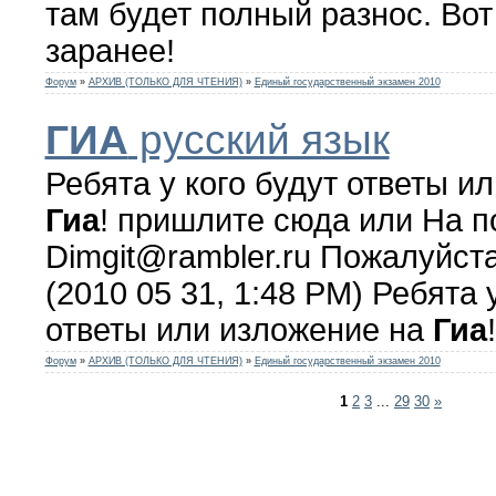
там будет полный разнос. Вот
заранее!
Форум
»
АРХИВ (ТОЛЬКО ДЛЯ ЧТЕНИЯ)
»
Единый государственный экзамен 2010
ГИА
русский язык
Ребята у кого будут ответы и
Гиа
! пришлите сюда или На п
Dimgit@rambler.ru Пожалуйст
(2010 05 31, 1:48 PM) Ребята 
ответы или изложение на
Гиа
!
Форум
»
АРХИВ (ТОЛЬКО ДЛЯ ЧТЕНИЯ)
»
Единый государственный экзамен 2010
1
2
3
...
29
30
»