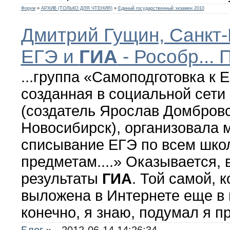
Форум
»
АРХИВ (ТОЛЬКО ДЛЯ ЧТЕНИЯ)
»
Единый государственный экзамен 2010
Дмитрий Гущин, Санкт-
ЕГЭ и
ГИА
- Рособр...
...группа «Самоподготовка к 
созданная в социальной сети
(создатель Ярослав Домбровс
Новосибирск), организовала 
списывание ЕГЭ по всем шк
предметам....» Оказывается,
результаты
ГИА
. Той самой, 
выложена в Интернете еще в 
конечно, я знаю, подумал я пр
Блог
»
- 2012-06-14 14:26:34