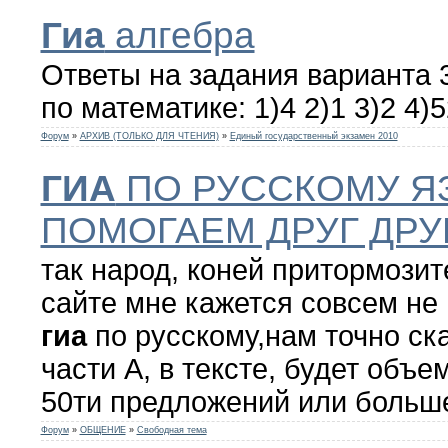
Гиа
алгебра
Ответы на задания варианта
по математике: 1)4 2)1 3)2 4)52
Форум
»
АРХИВ (ТОЛЬКО ДЛЯ ЧТЕНИЯ)
»
Единый государственный экзамен 2010
ГИА
ПО РУССКОМУ ЯЗ
ПОМОГАЕМ ДРУГ ДРУГУ!
так народ, коней притормозите
сайте мне кажется совсем не 
гиа
по русскому,нам точно ска
части А, в тексте, будет объе
50ти предложений или больше 
Форум
»
ОБЩЕНИЕ
»
Свободная тема