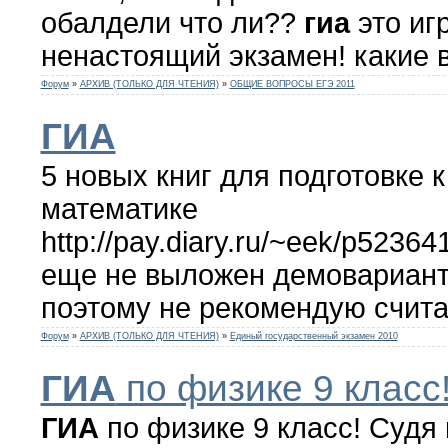
обалдели что ли??
гиа
это игр
ненастоящий экзамен! какие в
Форум
»
АРХИВ (ТОЛЬКО ДЛЯ ЧТЕНИЯ)
»
ОБЩИЕ ВОПРОСЫ ЕГЭ 2011
ГИА
5 новых книг для подготовке 
математике
http://pay.diary.ru/~eek/p5236
еще не выложен демовариан
поэтому не рекомендую считать
Форум
»
АРХИВ (ТОЛЬКО ДЛЯ ЧТЕНИЯ)
»
Единый государственный экзамен 2010
ГИА
по физике 9 класс
ГИА
по физике 9 класс! Судя