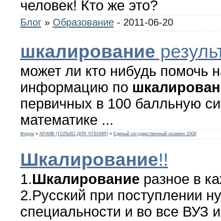
человек! Кто же это?
Блог
»
Образование
- 2011-06-20
шкалирование
результ
может ли кто нибудь помочь 
информацию по
шкалирова
первичных в 100 балльную си
математике ...
Форум
»
АРХИВ (ТОЛЬКО ДЛЯ ЧТЕНИЯ)
»
Единый государственный экзамен 2009
Шкалирование
!!
1.
Шкалирование
разное в ка
2.Русский при поступлении ну
специальности и во все ВУЗ и 