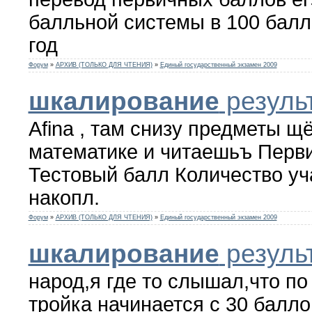
балльной системы в 100 балл
год
Форум
»
АРХИВ (ТОЛЬКО ДЛЯ ЧТЕНИЯ)
»
Единый государственный экзамен 2009
шкалирование
результ
Afina , там снизу предметы щ
математике и читаешьъ Перв
Тестовый балл Количество уч
накопл.
Форум
»
АРХИВ (ТОЛЬКО ДЛЯ ЧТЕНИЯ)
»
Единый государственный экзамен 2009
шкалирование
результ
народ,я где то слышал,что по
тройка начинается с 30 балло