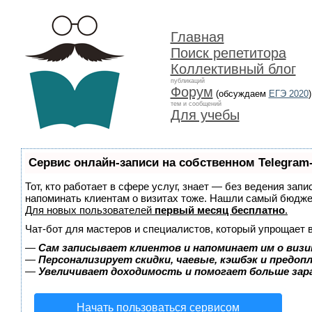
Главная
Поиск репетитора
Коллективный блог
публикаций
Форум
(обсуждаем
ЕГЭ 2020
)
тем и сообщений
Для учебы
Сервис онлайн-записи на собственном Telegram
Тот, кто работает в сфере услуг, знает — без ведения запи
напоминать клиентам о визитах тоже. Нашли самый бюдж
Для новых пользователей
первый месяц бесплатно
.
Чат-бот для мастеров и специалистов, который упрощает 
—
Сам записывает клиентов и напоминает им о визи
—
Персонализирует скидки, чаевые, кэшбэк и предоп
—
Увеличивает доходимость и помогает больше за
Начать пользоваться сервисом