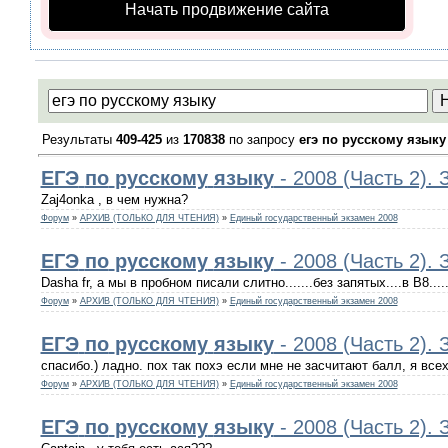
Начать продвижение сайта
Результаты
409-425
из
170838
по запросу
егэ по русскому языку
ЕГЭ
по
русскому
языку
- 2008 (Часть 2).
Zaj4onka , в чем нужна?
Форум
»
АРХИВ (ТОЛЬКО ДЛЯ ЧТЕНИЯ)
»
Единый государственный экзамен 2008
ЕГЭ
по
русскому
языку
- 2008 (Часть 2).
Dasha fr, а мы в пробном писали слитно.......без запятых....в В8......
Форум
»
АРХИВ (ТОЛЬКО ДЛЯ ЧТЕНИЯ)
»
Единый государственный экзамен 2008
ЕГЭ
по
русскому
языку
- 2008 (Часть 2).
спасибо.) ладно. пох так похэ если мне не засчитают балл, я всех 
Форум
»
АРХИВ (ТОЛЬКО ДЛЯ ЧТЕНИЯ)
»
Единый государственный экзамен 2008
ЕГЭ
по
русскому
языку
- 2008 (Часть 2).