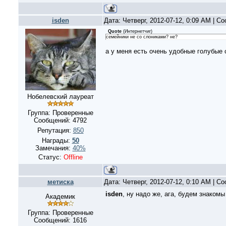
isden
Дата: Четверг, 2012-07-12, 0:09 AM | 
Quote
(
Интернетчиг
)
семейники не со слониками? не?
а у меня есть очень удобные голубые 
Нобелевский лауреат
Группа: Проверенные
Сообщений:
4792
Репутация:
850
Награды:
50
Замечания:
40%
Статус:
Offline
метиска
Дата: Четверг, 2012-07-12, 0:10 AM | 
isden
, ну надо же, ага, будем знакомы
Академик
Группа: Проверенные
Сообщений:
1616