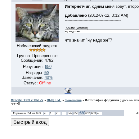
Интернетчиг
, одним меня зовут, втор
Добавлено
(2012-07-12, 0:12 AM)
---------------------------------------------
Quote
(
метиска
)
ну надо же
что значит "ну надо же"?
Нобелевский лауреат
Группа: Проверенные
Сообщений:
4792
Репутация:
850
Награды:
50
Замечания:
40%
Статус:
Offline
ФОРУМ ПОСТУПИМ.РУ
»
ОБЩЕНИЕ
»
Знакомства
»
Фотографии форумчан
(Здесь мы мож
друга))
651
Страница
651
из
653
«
1
2
…
649
650
652
653
»