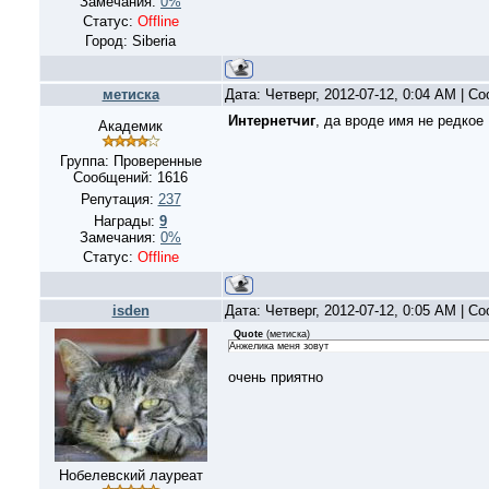
Замечания:
0%
Статус:
Offline
Город: Siberia
метиска
Дата: Четверг, 2012-07-12, 0:04 AM | 
Интернетчиг
, да вроде имя не редкое
Академик
Группа: Проверенные
Сообщений:
1616
Репутация:
237
Награды:
9
Замечания:
0%
Статус:
Offline
isden
Дата: Четверг, 2012-07-12, 0:05 AM | 
Quote
(
метиска
)
Анжелика меня зовут
очень приятно
Нобелевский лауреат