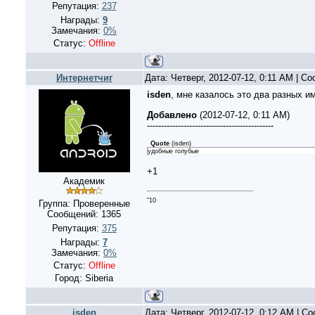
Репутация:
237
Награды:
9
Замечания:
0%
Статус:
Offline
Интернетчиг
Дата: Четверг, 2012-07-12, 0:11 AM | С
isden
, мне казалось это два разных и
Добавлено
(2012-07-12, 0:11 AM)
---------------------------------------------
Quote
(
isden
)
удобные голубые
+1
Академик
"10
Группа: Проверенные
Сообщений:
1365
Репутация:
375
Награды:
7
Замечания:
0%
Статус:
Offline
Город: Siberia
isden
Дата: Четверг, 2012-07-12, 0:12 AM | 