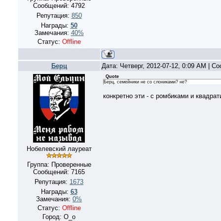
Сообщений:
4792
Репутация:
850
Награды:
50
Замечания:
40%
Статус:
Offline
Берц
Дата: Четверг, 2012-07-12, 0:09 AM | 
Quote
Берц, семейники не со слониками? не?
конкретно эти - с ромбиками и квадра
Нобелевский лауреат
Группа: Проверенные
Сообщений:
7165
Репутация:
1673
Награды:
63
Замечания:
0%
Статус:
Offline
Город: О_о