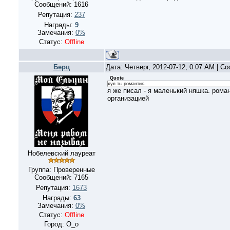
Сообщений:
1616
Репутация:
237
Награды:
9
Замечания:
0%
Статус:
Offline
Берц
Дата: Четверг, 2012-07-12, 0:07 AM | 
Quote
хуя ты романтик.
я же писал - я маленький няшка. рома
организацией
Нобелевский лауреат
Группа: Проверенные
Сообщений:
7165
Репутация:
1673
Награды:
63
Замечания:
0%
Статус:
Offline
Город: О_о