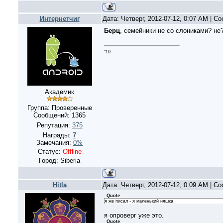
Интернетчиг
Дата: Четверг, 2012-07-12, 0:07 AM | 
Берц
, семейники не со слониками? не
"10
Академик
Группа: Проверенные
Сообщений:
1365
Репутация:
375
Награды:
7
Замечания:
0%
Статус:
Offline
Город: Siberia
Hitla
Дата: Четверг, 2012-07-12, 0:09 AM | 
Quote
я же писал - я маленький няшка.
я опроверг уже это.
Quote