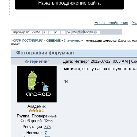
Начать продвижение сайта
Новые сообщения
·
Уч
651
Страница
651
из
653
«
1
2
…
649
650
652
653
»
ФОРУМ ПОСТУПИМ.РУ
»
ОБЩЕНИЕ
»
Знакомства
»
Фотографии форумчан
(Здесь мы мож
друга))
Фотографии форумчан
Интернетчиг
Дата: Четверг, 2012-07-12, 0:03 AM | 
метиска
, есть у нас на факультет с 
"10
Академик
Группа: Проверенные
Сообщений:
1365
Репутация:
375
Награды:
7