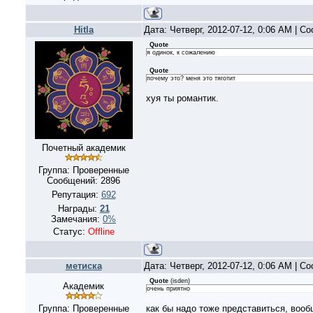
Hitla
Дата: Четверг, 2012-07-12, 0:06 AM | 
Quote
я одинок, к сожалению
Quote
почему это? меня это тяготит
хуя ты романтик.
Почетный академик
Группа: Проверенные
Сообщений:
2896
Репутация:
692
Награды:
21
Замечания:
0%
Статус:
Offline
метиска
Дата: Четверг, 2012-07-12, 0:06 AM | 
Quote
(
isden
)
Академик
очень приятно
Группа: Проверенные
как бы надо тоже представиться, вооб