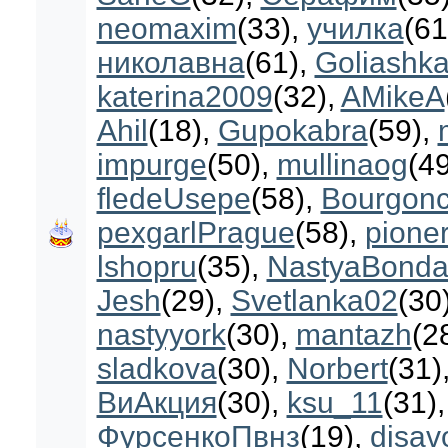
neomaxim
(33)
,
училка
(61
николавна
(61)
,
Goliashk
katerina2009
(32)
,
AMikeA
Ahil
(18)
,
Gupokabra
(59)
,
impurge
(50)
,
mullinaog
(49
fledeUsepe
(58)
,
Bourgonc
pexgarlPrague
(58)
,
pione
lshopru
(35)
,
NastyaBonda
Jesh
(29)
,
Svetlanka02
(30
nastyyork
(30)
,
mantazh
(2
sladkova
(30)
,
Norbert
(31)
ВиАкция
(30)
,
ksu_11
(31)
ФурсенкоПвнз
(19)
,
disav