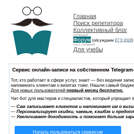
Главная
Поиск репетитора
Коллективный блог
публикаций
Форум
(обсуждаем
ЕГЭ 2020
)
тем и сообщений
Для учебы
Сервис онлайн-записи на собственном Telegram
Тот, кто работает в сфере услуг, знает — без ведения запи
напоминать клиентам о визитах тоже. Нашли самый бюдж
Для новых пользователей
первый месяц бесплатно
.
Чат-бот для мастеров и специалистов, который упрощает 
—
Сам записывает клиентов и напоминает им о визи
—
Персонализирует скидки, чаевые, кэшбэк и предоп
—
Увеличивает доходимость и помогает больше за
Начать пользоваться сервисом