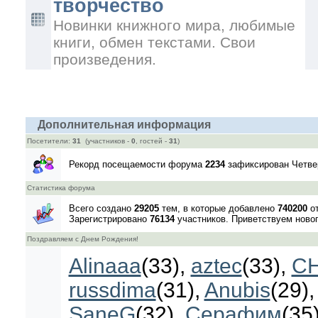
творчество
Новинки книжного мира, любимые
книги, обмен текстами. Свои
произведения.
Дополнительная информация
Посетители:
31
(участников -
0
, гостей -
31
)
Рекорд посещаемости форума
2234
зафиксирован Четверг
Статистика форума
Всего создано
29205
тем, в которые добавлено
740200
от
Зарегистрировано
76134
участников. Приветствуем ново
Поздравляем с Днем Рождения!
Alinaaa
(33)
,
aztec
(33)
,
C
russdima
(31)
,
Anubis
(29)
SaneG
(32)
,
Серафим
(35