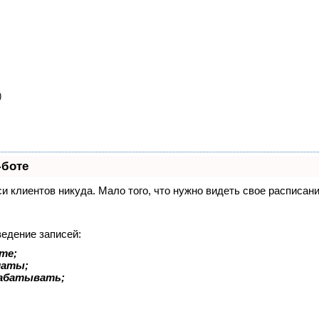
)
-боте
иси клиентов никуда. Мало того, что нужно видеть свое расписа
ведение записей:
те;
латы;
рабатывать;