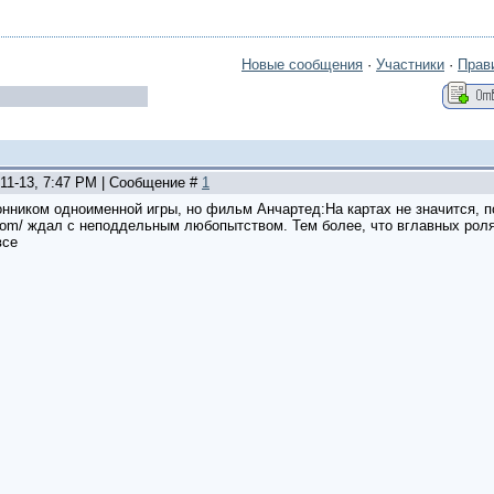
Новые сообщения
·
Участники
·
Прав
-11-13, 7:47 PM | Сообщение #
1
онником одноименной игры, но фильм Анчартед:На картах не значится, 
ov.com/ ждал с неподдельным любопытством. Тем более, что вглавных рол
все