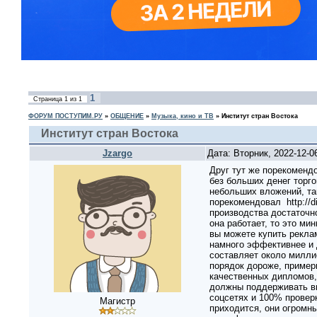
1
Страница
1
из
1
ФОРУМ ПОСТУПИМ.РУ
»
ОБЩЕНИЕ
»
Музыка, кино и ТВ
»
Институт стран Востока
Институт стран Востока
Jzargo
Дата: Вторник, 2022-12-0
Друг тут же порекоменд
без больших денег торго
небольших вложений, так
порекомендовал http://d
производства достаточно
она работает, то это ми
вы можете купить рекла
намного эффективнее и 
составляет около милли
порядок дороже, пример
качественных дипломов, 
должны поддерживать вы
соцсетях и 100% проверк
Магистр
приходится, они огромн