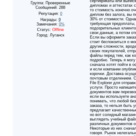
сертификаты или выписк
Группа: Проверенные
дипломах и аттестатах 
Сообщений:
288
то стоимость конечно оч
Репутация:
0
диплом без залога, вы 
30% от стоимости. Однак
Награды:
0
требующая предоплаты, 
Замечания:
0%
подозрительных клиенто
Статус:
Offline
свои данные, а потом о
Город: Луганск
Если вы оформите заказ 
стоит беспокоиться о м
другие сложности, врод
своих покупателей, отп
файлы перед тем, как к
подробно. Теперь я могу
сначала хотят пойти в 
и если компании опублик
корочки. Доставка осущ
почтовым отделением. О
File Explorer для отпр
услуги. Просто напишит
документов вам перезвон
если вы используете ан
понимать, что любой би
заказа, то нельзя быть 
предлагает качественны
но вот солидный магазин
выглядеть учебный файл,
различных документов оп
Некоторые из них сначал
говоря. Рынок нелегальн