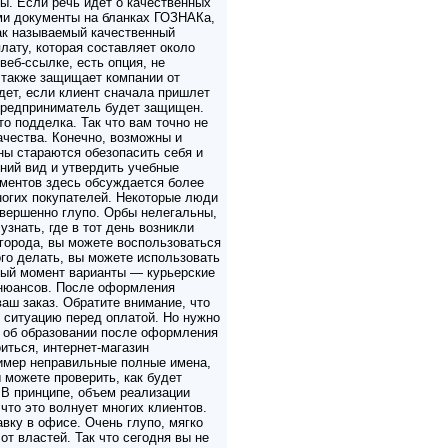
ы. Если речь идет о качественных
ми документы на бланках ГОЗНАКа,
так называемый качественный
лату, которая составляет около
веб-ссылке, есть опция, не
 также защищает компании от
дет, если клиент сначала пришлет
 предприниматель будет защищен.
о подделка. Так что вам точно не
ачества. Конечно, возможны и
ны стараются обезопасить себя и
ний вид и утвердить учебные
ументов здесь обсуждается более
многих покупателей. Некоторые люди
овершенно глупо. Орбы нелегальны,
узнать, где в тот день возникли
города, вы можете воспользоваться
го делать, вы можете использовать
нный момент варианты — курьерские
и нюансов. После оформления
ваш заказ. Обратите внимание, что
 ситуацию перед оплатой. Но нужно
 об образовании после оформления
оиться, интернет-магазин
ример неправильные полные имена,
 можете проверить, как будет
. В принципе, объем реализации
что это волнует многих клиентов.
вку в офисе. Очень глупо, мягко
от властей. Так что сегодня вы не