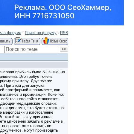
ила форума
·
Поиск по форуму
·
RSS
ансовая прибыль была бы выше, но
аявлений. Это требует очень
рному принтеру. Друг тут же
ии. При этом для запуска
оей платформой и понимаете, как
магазинов и промо-акции. Конечно,
собственного сайта становится
ыдающей медицинские справки,
ы и дипломы, это будет стоить на
е медсправки и изготовление
н такой же, как у оригинала.
те мгновенно забыть о рекламе в
 гонорарах тоже говорить не
документов, могут производить