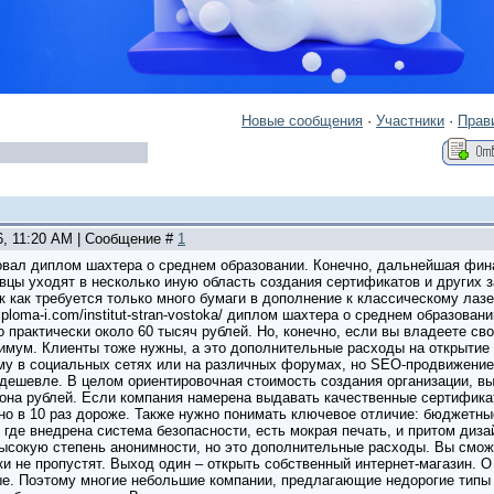
Новые сообщения
·
Участники
·
Прав
6, 11:20 AM | Сообщение #
1
овал диплом шахтера о среднем образовании. Конечно, дальнейшая фин
вцы уходят в несколько иную область создания сертификатов и других з
 как требуется только много бумаги в дополнение к классическому лазе
iploma-i.com/institut-stran-vostoka/ диплом шахтера о среднем образован
 практически около 60 тысяч рублей. Но, конечно, если вы владеете св
нимум. Клиенты тоже нужны, а это дополнительные расходы на открытие 
му в социальных сетях или на различных форумах, но SEO-продвижение 
дешевле. В целом ориентировочная стоимость создания организации, в
она рублей. Если компания намерена выдавать качественные сертификат
но в 10 раз дороже. Также нужно понимать ключевое отличие: бюджетны
где внедрена система безопасности, есть мокрая печать, и притом дизай
сокую степень анонимности, но это дополнительные расходы. Вы сможе
и не пропустят. Выход один – открыть собственный интернет-магазин. О
ые. Поэтому многие небольшие компании, предлагающие недорогие типы 