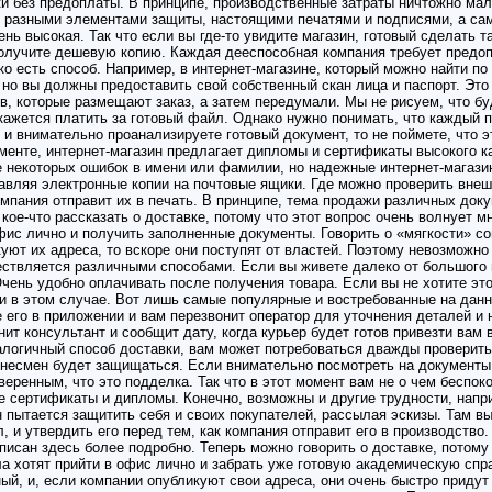
и без предоплаты. В принципе, производственные затраты ничтожно мал
с разными элементами защиты, настоящими печатями и подписями, а са
ень высокая. Так что если вы где-то увидите магазин, готовый сделать 
получите дешевую копию. Каждая дееспособная компания требует предоп
о есть способ. Например, в интернет-магазине, который можно найти по 
но вы должны предоставить свой собственный скан лица и паспорт. Это
в, которые размещают заказ, а затем передумали. Мы не рисуем, что бу
ткажется платить за готовый файл. Однако нужно понимать, что каждый
и внимательно проанализируете готовый документ, то не поймете, что эт
оменте, интернет-магазин предлагает дипломы и сертификаты высокого к
е некоторых ошибок в имени или фамилии, но надежные интернет-магази
равляя электронные копии на почтовые ящики. Где можно проверить внеш
омпания отправит их в печать. В принципе, тема продажи различных док
 кое-что рассказать о доставке, потому что этот вопрос очень волнует 
офис лично и получить заполненные документы. Говорить о «мягкости» с
уют их адреса, то вскоре они поступят от властей. Поэтому невозможно 
ествляется различными способами. Если вы живете далеко от большого 
чень удобно оплачивать после получения товара. Если вы не хотите это
авки в этом случае. Вот лишь самые популярные и востребованные на да
е его в приложении и вам перезвонит оператор для уточнения деталей 
ит консультант и сообщит дату, когда курьер будет готов привезти вам 
алогичный способ доставки, вам может потребоваться дважды проверить
знесмен будет защищаться. Если внимательно посмотреть на документы
уверенным, что это подделка. Так что в этот момент вам не о чем беспок
е сертификаты и дипломы. Конечно, возможны и другие трудности, нап
 пытается защитить себя и своих покупателей, рассылая эскизы. Там вы
 и утвердить его перед тем, как компания отправит его в производство
исан здесь более подробно. Теперь можно говорить о доставке, потому 
а хотят прийти в офис лично и забрать уже готовую академическую спра
ый, и, если компании опубликуют свои адреса, они очень быстро придут 