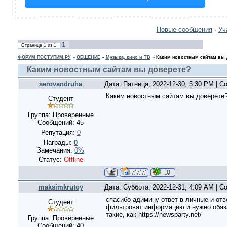
Новые сообщения
·
Уч
1
Страница
1
из
1
ФОРУМ ПОСТУПИМ.РУ
»
ОБЩЕНИЕ
»
Музыка, кино и ТВ
»
Каким новостным сайтам вы 
Каким новостным сайтам вы доверете?
serovandruha
Дата: Пятница, 2022-12-30, 5:30 PM | 
Каким новостным сайтам вы доверете
Студент
Группа: Проверенные
Сообщений:
45
Репутация:
0
Награды:
0
Замечания:
0%
Статус:
Offline
maksimkrutoy
Дата: Суббота, 2022-12-31, 4:09 AM | 
спасибо адимину ответ в личные и отв
Студент
фильтроват информацию и нужно обяза
такие, как https://newsparty.net/
Группа: Проверенные
Сообщений:
40