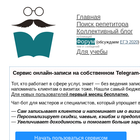
Главная
Поиск репетитора
Коллективный блог
публикаций
Форум
(обсуждаем
ЕГЭ 2020
)
тем и сообщений
Для учебы
Сервис онлайн-записи на собственном Telegram
Тот, кто работает в сфере услуг, знает — без ведения запи
напоминать клиентам о визитах тоже. Нашли самый бюдж
Для новых пользователей
первый месяц бесплатно
.
Чат-бот для мастеров и специалистов, который упрощает 
—
Сам записывает клиентов и напоминает им о визи
—
Персонализирует скидки, чаевые, кэшбэк и предоп
—
Увеличивает доходимость и помогает больше за
Начать пользоваться сервисом