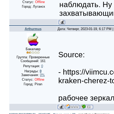
Статус:
Offline
наблюдать. Ну 
Город: Луганск
захватывающий
Arthurmus
Дата: Четверг, 2023-01-19, 6:17 PM
Бакалавр
Source:
Группа: Проверенные
Сообщений:
161
Репутация:
0
- https://viimcu
Награды:
0
Замечания:
0%
kraken-cherez-to
Статус:
Offline
Город: Piran
рабочее зеркал