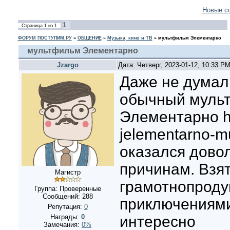
Новые с
1
Страница
1
из
1
ФОРУМ ПОСТУПИМ.РУ
»
ОБЩЕНИЕ
»
Музыка, кино и ТВ
»
мультфильм Элементарно
мультфильм Элементарно
Jzargo
Дата: Четверг, 2023-01-12, 10:33 P
Даже не думал
обычный муль
Элементарно http
jelementarno-mu
оказался дово
причинам. Взят
Магистр
грамотнопроду
Группа: Проверенные
Сообщений:
288
приключениями
Репутация:
0
Награды:
0
интересно
Замечания:
0%