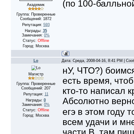
(по 100-балльно
Академик
Группа: Проверенные
Сообщений:
1872
Репутация:
593
Награды:
35
Замечания:
0%
Статус:
Offline
Город: Москва
Lo
Дата: Среда, 2008-04-16, 8:41 PM | Со
нУ, ЧТО?) боимся?
Магистр
есть время, чтоб
Группа: Проверенные
Сообщений:
207
кто-то написал к
Репутация:
11
Абсолютно верн
Награды:
0
Замечания:
0%
егэ в этом году т
Статус:
Offline
Город: Москва
всем удачи и мне
части В..там пиш