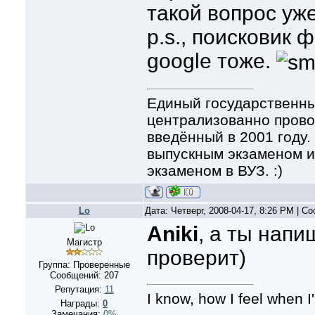
такой вопрос уж
p.s., поисковик 
google тоже.
Единый государственны
централизованно прово
введённый в 2001 году
выпускным экзаменом и
экзаменом в ВУЗ. :)
Lo
Дата: Четверг, 2008-04-17, 8:26 PM | 
Aniki
, а ты напи
Магистр
проверит)
Группа: Проверенные
Сообщений:
207
Репутация:
11
I know, how I feel when I
Награды:
0
Замечания:
0%