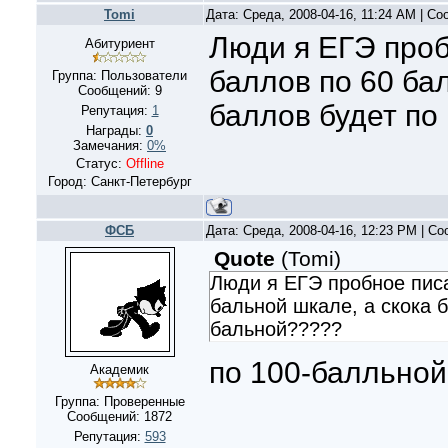
Tomi
Дата: Среда, 2008-04-16, 11:24 AM | С
Люди я ЕГЭ проб
Абитуриент
баллов по 60 ба
Группа: Пользователи
Сообщений:
9
баллов будет по
Репутация:
1
Награды:
0
Замечания:
0%
Статус:
Offline
Город: Санкт-Петербург
ФСБ
Дата: Среда, 2008-04-16, 12:23 PM | С
Quote
(
Tomi
)
Люди я ЕГЭ пробное писа
бальной шкале, а скока 
бальной?????
по 100-балльной
Академик
Группа: Проверенные
Сообщений:
1872
Репутация:
593