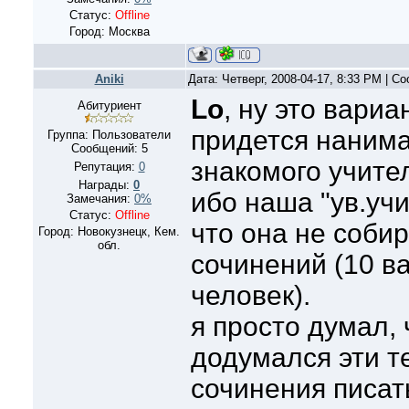
Статус:
Offline
Город: Москва
Aniki
Дата: Четверг, 2008-04-17, 8:33 PM | 
Lo
, ну это вариа
Абитуриент
придется нанима
Группа: Пользователи
Сообщений:
5
знакомого учител
Репутация:
0
Награды:
0
ибо наша "ув.уч
Замечания:
0%
Статус:
Offline
что она не соби
Город: Новокузнецк, Кем.
обл.
сочинений (10 ва
человек).
я просто думал,
додумался эти т
сочинения писать