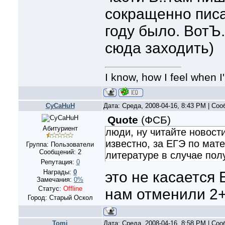
сокращенно писат
году было. ВотЪ
сюда заходить)
I know, how I feel when I
CyCaHuH
Дата: Среда, 2008-04-16, 8:43 PM | Со
Quote
(
ФСБ
)
Абитуриент
люди, ну читайте новост
известно, за ЕГЭ по мате
Группа: Пользователи
Сообщений:
2
литературе в случае полу
Репутация:
0
Награды:
0
это не касается 
Замечания:
0%
Статус:
Offline
нам отменили 2
Город: Старый Оскол
Tomi
Дата: Среда, 2008-04-16, 8:58 PM | Со