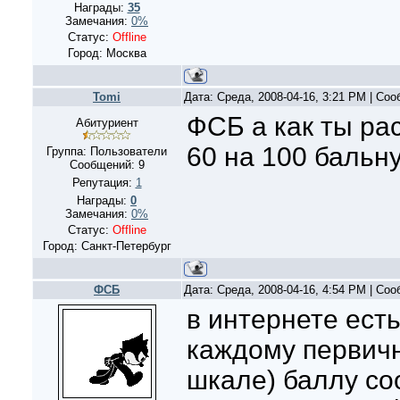
Награды:
35
Замечания:
0%
Статус:
Offline
Город: Москва
Tomi
Дата: Среда, 2008-04-16, 3:21 PM | Со
ФСБ а как ты ра
Абитуриент
60 на 100 бальн
Группа: Пользователи
Сообщений:
9
Репутация:
1
Награды:
0
Замечания:
0%
Статус:
Offline
Город: Санкт-Петербург
ФСБ
Дата: Среда, 2008-04-16, 4:54 PM | Со
в интернете есть
каждому первичн
шкале) баллу со