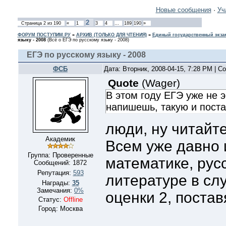
Новые сообщения
·
Уч
2
Страница
2
из
190
«
1
3
4
…
189
190
»
ФОРУМ ПОСТУПИМ.РУ
»
АРХИВ (ТОЛЬКО ДЛЯ ЧТЕНИЯ)
»
Единый государственный экзам
языку - 2008
(Всё о ЕГЭ по русскому языку - 2008)
ЕГЭ по русскому языку - 2008
ФСБ
Дата: Вторник, 2008-04-15, 7:28 PM | 
Quote
(
Wager
)
В этом году ЕГЭ уже не 
напишешь, такую и поста
люди, ну читайт
Академик
Всем уже давно 
Группа: Проверенные
математике, рус
Сообщений:
1872
Репутация:
593
литературе в сл
Награды:
35
Замечания:
0%
оценки 2, постав
Статус:
Offline
Город: Москва