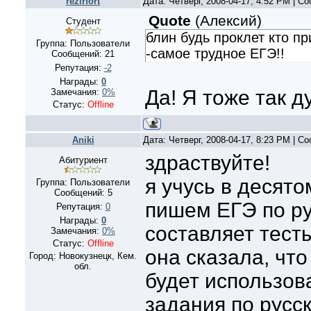
rezirfort
Дата: Четверг, 2008-04-17, 4:52 PM | 
Quote
(
Алексий
)
Студент
блин будь проклет кто п
Группа: Пользователи
-самое трудное ЕГЭ!!
Сообщений:
21
Репутация:
-2
Награды:
0
Да! Я тоже так 
Замечания:
0%
Статус:
Offline
Aniki
Дата: Четверг, 2008-04-17, 8:23 PM | 
здраствуйте!
Абитуриент
я учусь в десято
Группа: Пользователи
Сообщений:
5
пишем ЕГЭ по ру
Репутация:
0
Награды:
0
составляет тест
Замечания:
0%
Статус:
Offline
она сказала, что
Город: Новокузнецк, Кем.
обл.
будет использов
задания по русс