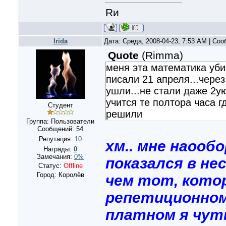
Rи
Irida
Дата: Среда, 2008-04-23, 7:53 AM | Со
Quote
(
Rimma
)
меня эта математика уби
писали 21 апреля...через
ушли...не стали даже 2ую
учится те полтора часа г
Студент
решили
Группа: Пользователи
Сообщений:
54
Репутация:
10
хм.. мне наооб
Награды:
0
Замечания:
0%
показался в нес
Статус:
Offline
Город: Королёв
чем тот, кото
репетиционном
платном я чуть