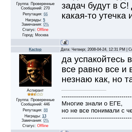
задач будут в С
Группа: Проверенные
Сообщений:
270
какая-то утечка 
Репутация:
66
Награды:
5
Замечания:
0%
Статус:
Offline
Город: Москва
Kactop
Дата: Четверг, 2008-04-24, 12:31 PM |
да успакойтесь в
все равно все и
незнаю как, но та
Аспирант
----------------------------------
Группа: Проверенные
Многие знали о ЕГЕ,
Сообщений:
446
но не все понимали с че
Репутация:
88
Награды:
13
----------------------------------
Замечания:
0%
Статус:
Offline