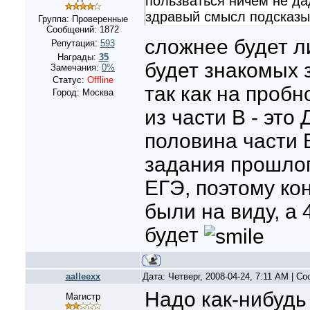
пользваться ничем не дад
здравый смысл подсказыв
Группа: Проверенные
Сообщений:
1872
сложнее будет л
Репутация:
593
Награды:
35
будет знакомых з
Замечания:
0%
Статус:
Offline
так как на проб
Город: Москва
из части В - это
половина части В
задания прошло
ЕГЭ, поэтому ко
были на виду, а 
будет
aalleexx
Дата: Четверг, 2008-04-24, 7:11 AM | С
Надо как-нибудь
Магистр