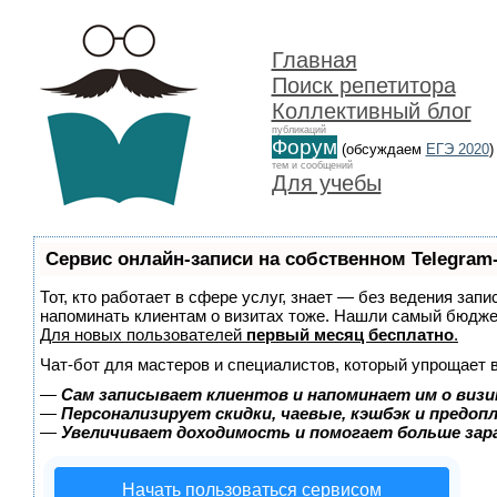
Главная
Поиск репетитора
Коллективный блог
публикаций
Форум
(обсуждаем
ЕГЭ 2020
)
тем и сообщений
Для учебы
Сервис онлайн-записи на собственном Telegram
Тот, кто работает в сфере услуг, знает — без ведения запи
напоминать клиентам о визитах тоже. Нашли самый бюдж
Для новых пользователей
первый месяц бесплатно
.
Чат-бот для мастеров и специалистов, который упрощает 
—
Сам записывает клиентов и напоминает им о визи
—
Персонализирует скидки, чаевые, кэшбэк и предоп
—
Увеличивает доходимость и помогает больше за
Начать пользоваться сервисом