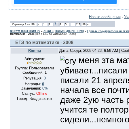
Новые сообщения
·
Уч
3
Страница
3
из
118
«
1
2
4
5
…
117
118
»
ФОРУМ ПОСТУПИМ.РУ
»
АРХИВ (ТОЛЬКО ДЛЯ ЧТЕНИЯ)
»
Единый государственный экзам
математике - 2008
(Всё о ЕГЭ по математике - 2008)
ЕГЭ по математике - 2008
Rimma
Дата: Среда, 2008-04-23, 6:58 AM | Со
меня эта ма
Абитуриент
убивает...писали
Группа: Пользователи
Сообщений:
1
писали 21 апреля
Репутация:
0
Награды:
0
начала все почти
Замечания:
0%
Статус:
Offline
даже 2ую часть р
Город: Владивосток
учится те полтор
сидели...немног