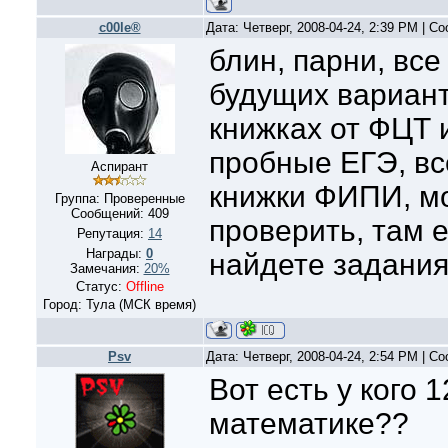
c00le®
Дата: Четверг, 2008-04-24, 2:39 PM | 
блин, парни, вс
будущих вариант
книжках от ФЦТ 
пробные ЕГЭ, вс
Аспирант
книжки ФИПИ, м
Группа: Проверенные
Сообщений:
409
проверить, там е
Репутация:
14
Награды:
0
найдете задания.
Замечания:
20%
Статус:
Offline
Город: Тула (МСК время)
Psv
Дата: Четверг, 2008-04-24, 2:54 PM | 
Вот есть у кого
математике??