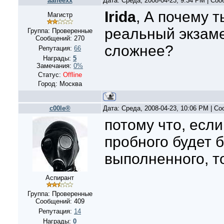
aalleexx
Дата: Среда, 2008-04-23, 9:34 PM | Со
Irida
, А почему 
Магистр
реальный экзаме
Группа: Проверенные
Сообщений:
270
сложнее?
Репутация:
66
Награды:
5
Замечания:
0%
Статус:
Offline
Город: Москва
c00le®
Дата: Среда, 2008-04-23, 10:06 PM | С
потому что, есл
пробного будет 
выполненного, т
Аспирант
Группа: Проверенные
Сообщений:
409
Репутация:
14
Награды:
0