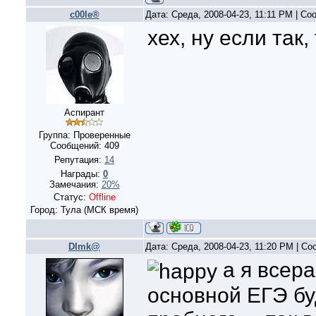
c00le®
Дата: Среда, 2008-04-23, 11:11 PM | С
хех, ну если так
Аспирант
Группа: Проверенные
Сообщений:
409
Репутация:
14
Награды:
0
Замечания:
20%
Статус:
Offline
Город: Тула (МСК время)
DImk@
Дата: Среда, 2008-04-23, 11:20 PM | С
а я всера
основной ЕГЭ бу