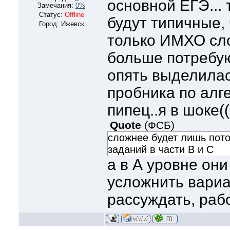
основной ЕГЭ... 
Замечания:
0%
Статус:
Offline
будут типичные, 
Город: Ижевск
только ИМХО сло
больше потребую
опять выделилас
пробника по алге
пипец..я в шоке((
Quote
(
ФСБ
)
сложнее будет лишь пото
заданий в части В и С
а в А уровне они
усложнить вариан
рассуждать, раб