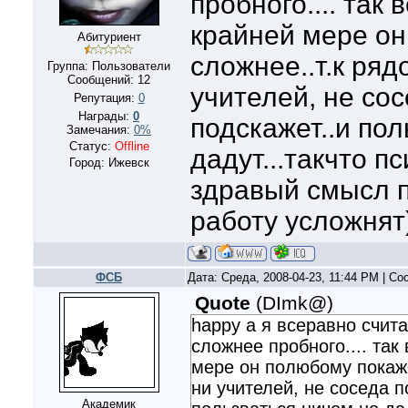
пробного.... так 
крайней мере он
Абитуриент
сложнее..т.к ряд
Группа: Пользователи
Сообщений:
12
учителей, не со
Репутация:
0
Награды:
0
подскажет..и по
Замечания:
0%
Статус:
Offline
дадут...такчто пс
Город: Ижевск
здравый смысл п
работу усложнят)
ФСБ
Дата: Среда, 2008-04-23, 11:44 PM | С
Quote
(
DImk@
)
happy а я всеравно счит
сложнее пробного.... так 
мере он полюбому покаже
ни учителей, не соседа п
Академик