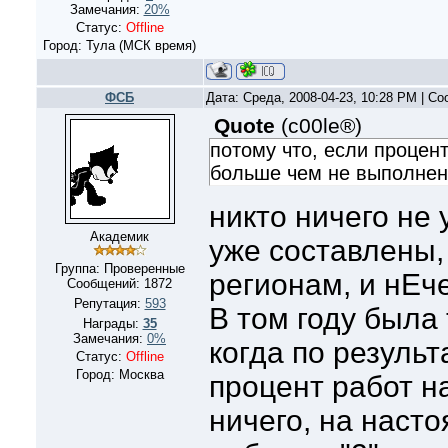
Замечания:
20%
Статус:
Offline
Город: Тула (МСК время)
ФСБ
Дата: Среда, 2008-04-23, 10:28 PM | С
Quote
(
c00le®
)
потому что, если процен
больше чем не выполненн
никто ничего не 
Академик
уже составлены,
Группа: Проверенные
регионам, и нЕче
Сообщений:
1872
Репутация:
593
В том году была 
Награды:
35
Замечания:
0%
когда по резуль
Статус:
Offline
Город: Москва
процент работ на
ничего, на наст