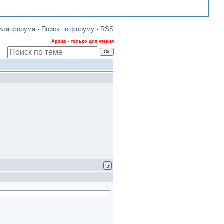
ила форума
·
Поиск по форуму
·
RSS
Архив - только для чтения