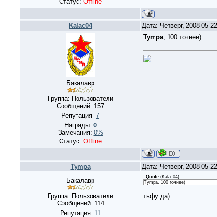
Статус:
Offline
Kalac04
Дата: Четверг, 2008-05-2
Tympa
, 100 точнее)
Бакалавр
Группа: Пользователи
Сообщений:
157
Репутация:
7
Награды:
0
Замечания:
0%
Статус:
Offline
Tympa
Дата: Четверг, 2008-05-2
Quote
(
Kalac04
)
Бакалавр
Tympa, 100 точнее)
Группа: Пользователи
тьфу да)
Сообщений:
114
Репутация:
11