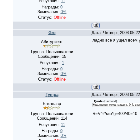
Репутация:
11
Награды:
0
Замечания:
0%
Статус:
Offline
Gro
Дата: Четверг, 2008-05-2
ладно все я ущел всем 
Абитуриент
Группа: Пользователи
Сообщений:
15
Репутация:
1
Награды:
0
Замечания:
0%
Статус:
Offline
Tympa
Дата: Четверг, 2008-05-2
Quote
(
Daimond
)
Бакалавр
Коф.трения колес машины-0.4, ско
Группа: Пользователи
R=V^2/мю*g=400/40=10
Сообщений:
114
Репутация:
11
Награды:
0
Замечания:
0%