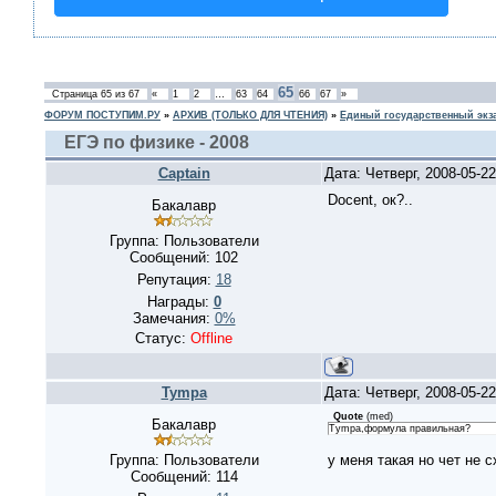
65
Страница
65
из
67
«
1
2
…
63
64
66
67
»
ФОРУМ ПОСТУПИМ.РУ
»
АРХИВ (ТОЛЬКО ДЛЯ ЧТЕНИЯ)
»
Единый государственный экз
ЕГЭ по физике - 2008
Captain
Дата: Четверг, 2008-05-2
Docent, ок?..
Бакалавр
Группа: Пользователи
Сообщений:
102
Репутация:
18
Награды:
0
Замечания:
0%
Статус:
Offline
Tympa
Дата: Четверг, 2008-05-2
Quote
(
med
)
Бакалавр
Tympa,формула правильная?
Группа: Пользователи
у меня такая но чет не 
Сообщений:
114