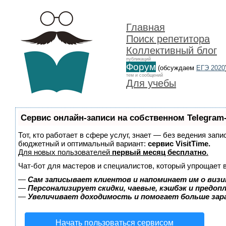
Главная
Поиск репетитора
Коллективный блог
публикаций
Форум
(обсуждаем
ЕГЭ 2020
тем и сообщений
Для учебы
Сервис онлайн-записи на собственном Telegram
Тот, кто работает в сфере услуг, знает — без ведения зап
бюджетный и оптимальный вариант:
сервис VisitTime.
Для новых пользователей
первый месяц бесплатно
.
Чат-бот для мастеров и специалистов, который упрощает 
—
Сам записывает клиентов и напоминает им о визи
—
Персонализирует скидки, чаевые, кэшбэк и предоп
—
Увеличивает доходимость и помогает больше за
Начать пользоваться сервисом