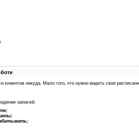
)
-боте
иси клиентов никуда. Мало того, что нужно видеть свое расписа
ведение записей:
те;
латы;
рабатывать;