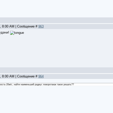
2, 8:00 AM | Сообщение #
963
удачи!
2, 8:00 AM | Сообщение #
964
рость-20м/с, найти наименьший радиус поворотакак такое решать??