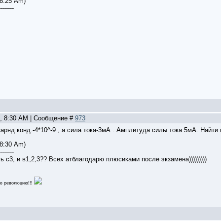
 8:25 Am)
-------
2, 8:30 AM | Сообщение #
973
аряд конд.-4*10^-9 , а сила тока-3мА . Амплитуда силы тока 5мА. Найти
 8:30 Am)
-------
ь с3, и в1,2,3?? Всех атблагодарю плюсиками после экзамена)))))))))
ою революцию!!!