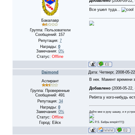
Добавлено
(2008-05-22,
--------------------------------------
Все ушел туда...
Бакалавр
Группа: Пользователи
Сообщений:
157
Репутация:
7
Награды:
0
Замечания:
0%
Статус:
Offline
Daimond
Дата: Четверг, 2008-05-2
В нек. Мамент времени з
Аспирант
Добавлено
(2008-05-22,
Группа: Проверенные
--------------------------------------
Сообщений:
491
Ребята у кого-нибудь ест
Репутация:
34
Награды:
0
Замечания:
0%
Дайте мне в руку шашку, и я устр
Статус:
Offline
Город: Ейск
P.S. Бабры вперёт!!!!))