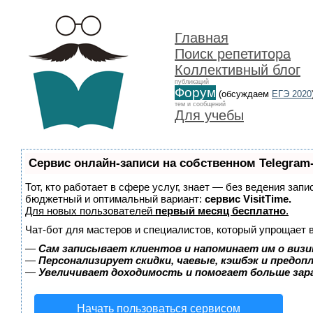
Главная
Поиск репетитора
Коллективный блог
публикаций
Форум
(обсуждаем
ЕГЭ 2020
тем и сообщений
Для учебы
Сервис онлайн-записи на собственном Telegram
Тот, кто работает в сфере услуг, знает — без ведения зап
бюджетный и оптимальный вариант:
сервис VisitTime.
Для новых пользователей
первый месяц бесплатно
.
Чат-бот для мастеров и специалистов, который упрощает 
—
Сам записывает клиентов и напоминает им о визи
—
Персонализирует скидки, чаевые, кэшбэк и предоп
—
Увеличивает доходимость и помогает больше за
Начать пользоваться сервисом