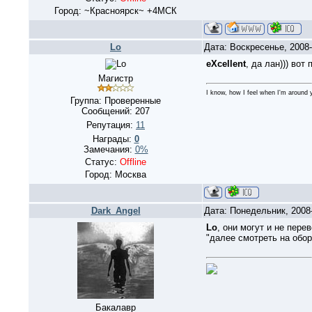
Город: ~Красноярск~ +4МСК
Lo
Дата: Воскресенье, 2008
eXcellent
, да лан))) вот
Магистр
I know, how I feel when I'm around y
Группа: Проверенные
Сообщений:
207
Репутация:
11
Награды:
0
Замечания:
0%
Статус:
Offline
Город: Москва
Dark_Angel
Дата: Понедельник, 2008
Lo
, они могут и не пер
"далее смотреть на обор
Бакалавр