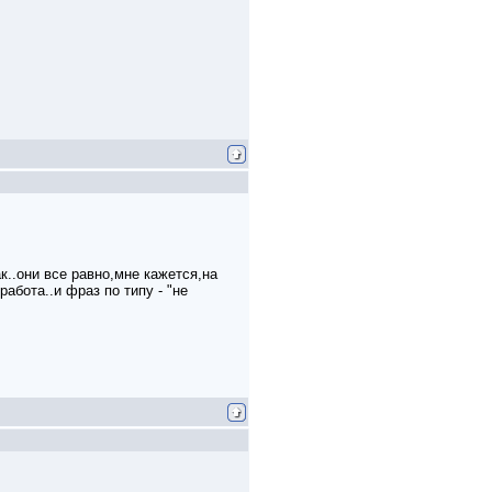
ак..они все равно,мне кажется,на
работа..и фраз по типу - "не