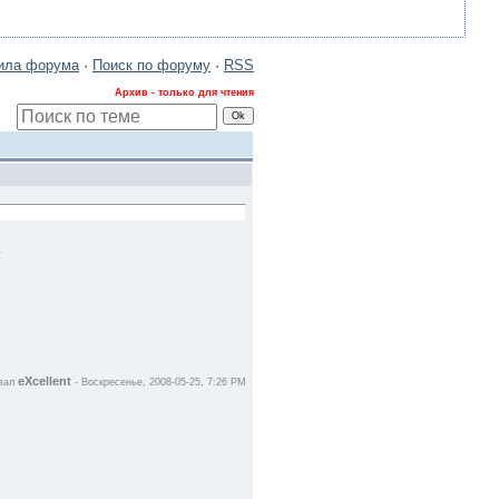
ила форума
·
Поиск по форуму
·
RSS
Архив - только для чтения
eXcellent
овал
-
Воскресенье, 2008-05-25, 7:26 PM