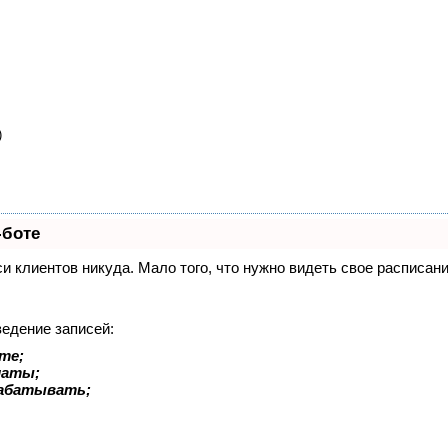
)
-боте
иси клиентов никуда. Мало того, что нужно видеть свое расписа
ведение записей:
те;
латы;
рабатывать;