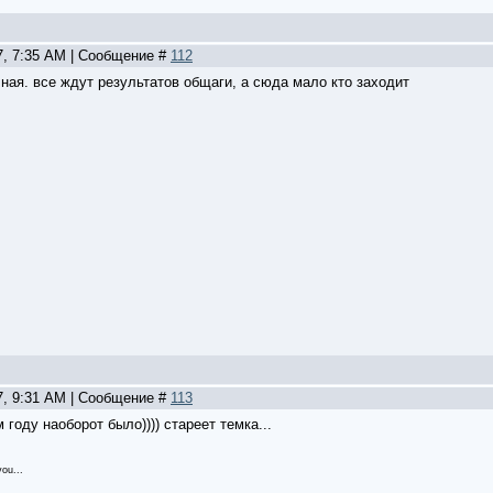
7, 7:35 AM | Сообщение #
112
чная. все ждут результатов общаги, а сюда мало кто заходит
7, 9:31 AM | Сообщение #
113
ом году наоборот было)))) стареет темка...
ou...