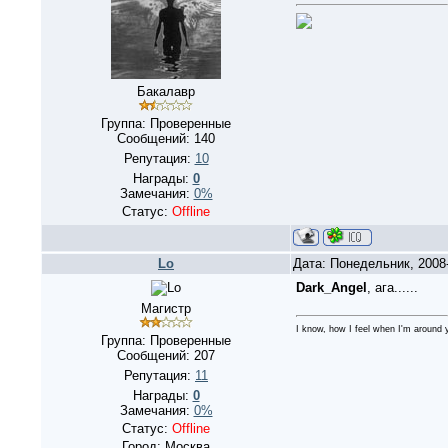
Бакалавр
Группа: Проверенные
Сообщений:
140
Репутация:
10
Награды:
0
Замечания:
0%
Статус:
Offline
Lo
Дата: Понедельник, 2008
Dark_Angel
, ага......
Магистр
I know, how I feel when I'm around y
Группа: Проверенные
Сообщений:
207
Репутация:
11
Награды:
0
Замечания:
0%
Статус:
Offline
Город: Москва