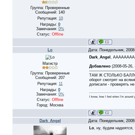
Группа: Проверенные
Сообщений:
140
Репутация:
10
Награды:
0
Замечания:
0%
Статус:
Offline
Lo
Дата: Понедельник, 2008
Dark_Angel
, ААААААА
Магистр
Добавлено
(2008-05-26,
--------------------------------------
Группа: Проверенные
ТАМ Ж СТОЛЬКО БАЛЛОВ!!!
Сообщений:
207
оборот смотрят на всякий
Репутация:
11
дописали - проверять не
Награды:
0
Замечания:
0%
I know, how I feel when I'm around y
Статус:
Offline
Город: Москва
Dark_Angel
Дата: Понедельник, 2008
Lo
, ну, будем надеятся, 