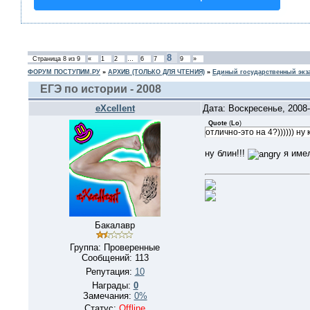
8
Страница
8
из
9
«
1
2
…
6
7
9
»
ФОРУМ ПОСТУПИМ.РУ
»
АРХИВ (ТОЛЬКО ДЛЯ ЧТЕНИЯ)
»
Единый государственный экз
ЕГЭ по истории - 2008
eXcellent
Дата: Воскресенье, 2008
Quote
(
Lo
)
отлично-это на 4?)))))) ну 
ну блин!!!
я имел
Бакалавр
Группа: Проверенные
Сообщений:
113
Репутация:
10
Награды:
0
Замечания:
0%
Статус:
Offline