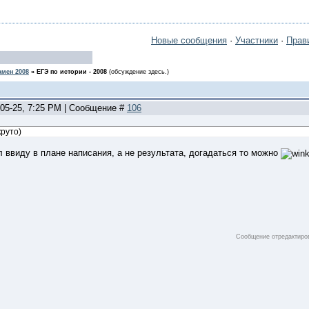
Новые сообщения
·
Участники
·
Прав
амен 2008
»
ЕГЭ по истории - 2008
(обсуждение здесь.)
-05-25, 7:25 PM | Сообщение #
106
круто)
 ввиду в плане написания, а не результата, догадаться то можно
Сообщение отредактир