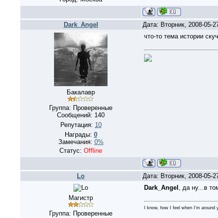
Dark_Angel
Дата: Вторник, 2008-05-2
что-то тема истории ску
Бакалавр
Группа: Проверенные
Сообщений:
140
Репутация:
10
Награды:
0
Замечания:
0%
Статус:
Offline
Lo
Дата: Вторник, 2008-05-2
Dark_Angel
, да ну...в т
Магистр
I know, how I feel when I'm around y
Группа: Проверенные