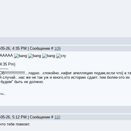
-05-26, 4:35 PM | Сообщение #
109
АААААА
 4:35 Pm)
-------
!!!!!!!!!!!!!!...ладно...спокойно..нафиг апелляцию подам,если что) а т
 случай...нас же не так уж и много,кто историю сдает..тем более-это их 
 будем" быть не должно.
ou...
-05-26, 5:12 PM | Сообщение #
110
что тебе повезет.