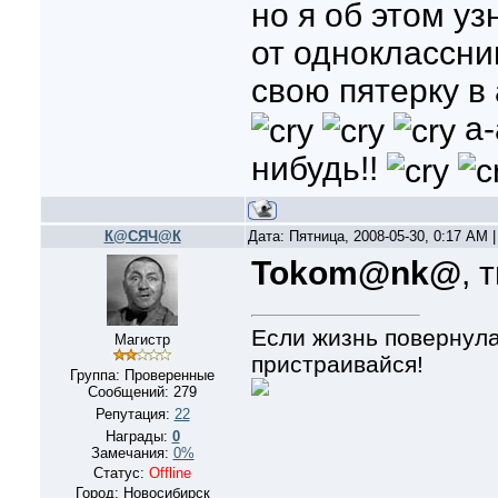
но я об этом у
от одноклассни
свою пятерку в 
а-
нибудь!!
К@СЯЧ@К
Дата: Пятница, 2008-05-30, 0:17 AM
Tokom@nk@
, 
Если жизнь повернула
Магистр
пристраивайся!
Группа: Проверенные
Сообщений:
279
Репутация:
22
Награды:
0
Замечания:
0%
Статус:
Offline
Город: Новосибирск