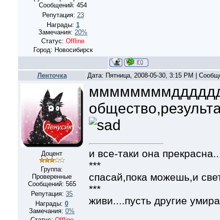
Сообщений:
454
Репутация:
23
Награды:
1
Замечания:
20%
Статус:
Offline
Город: Новосибирск
Ленточка
Дата: Пятница, 2008-05-30, 3:15 PM | Сооб
ммммммммддддддаа
общество,результат
и все-таки она прекрасна..
Доцент
***
Группа:
спасай,пока можешь,и све
Проверенные
Сообщений:
565
***
Репутация:
35
живи....пусть другие умира
Награды:
0
Замечания:
0%
Статус:
Offline