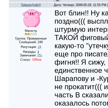
Tokom@nk@
Дата: Четверг, 2008-05-29, 11:55 PM
Вот блин!! Ну к
поздно((( высп
штурмую интерне
Магистр
ТАКОЙ фиговый 
Группа: Проверенные
Сообщений:
249
какую-то "утечк
Репутация:
24
Награды:
1
еще про писате
Замечания:
0%
Статус:
Offline
фигня!! Я сижу, 
единственное ч
Шарапову и -Ку
не прокатит(((
часть В сказали
оказалось потом