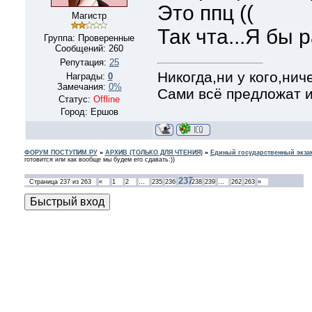
Это ппц ((
Магистр
Так чта...Я бы р
Группа: Проверенные
Сообщений:
260
Репутация:
25
Никогда,ни у кого,нич
Награды:
0
Замечания:
0%
Сами всё предложат и
Статус:
Offline
Город: Ершов
ФОРУМ ПОСТУПИМ.РУ
»
АРХИВ (ТОЛЬКО ДЛЯ ЧТЕНИЯ)
»
Единый государственный экзам
готовится или как вообще мы будем его сдавать:))
237
Страница
237
из
263
«
1
2
…
235
236
238
239
…
262
263
»