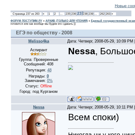
Новые соо
237
Страница
237
из
263
«
1
2
…
235
236
238
239
…
262
263
»
ФОРУМ ПОСТУПИМ.РУ
»
АРХИВ (ТОЛЬКО ДЛЯ ЧТЕНИЯ)
»
Единый государственный экзам
готовится или как вообще мы будем его сдавать:))
ЕГЭ по обществу - 2008
Melisso4ka
Дата: Четверг, 2008-05-29, 10:09 PM
Nessa
, Большо
Аспирант
Группа: Проверенные
Сообщений:
408
Репутация:
48
Награды:
0
Замечания:
0%
Статус:
Offline
Город: под Курганом
Nessa
Дата: Четверг, 2008-05-29, 10:11 PM
Всем споки)
Никогда,ни у кого,нич