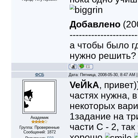
Добавлено
(20
----------------------
а чтобы было гд
нужно решить?
ФСБ
Дата: Пятница, 2008-05-30, 8:47 AM
VeЙkA
, привет
частях нужна, в
некоторых вари
1задание на три
Академик
части С - 2, та
Группа: Проверенные
Сообщений:
1872
хорошо