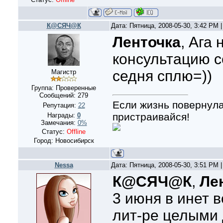
К@СЯЧ@К
Дата: Пятница, 2008-05-30, 3:42 PM
Ленточка
, Ага 
консультацию с
седня сплю=))
Магистр
Группа: Проверенные
Сообщений:
279
Если жизнь повернула
Репутация:
22
пристраивайся!
Награды:
0
Замечания:
0%
Статус:
Offline
Город: Новосибирск
Nessa
Дата: Пятница, 2008-05-30, 3:51 PM
К@СЯЧ@К
,
Ле
3 июня в инет 
лит-ре целыми 