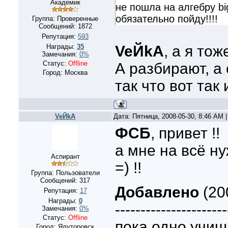
Академик
не пошла на алгебру bigg
обязательно пойду!!!!
Группа: Проверенные
Сообщений:
1872
Репутация:
593
VeЙkA
, а я то
Награды:
35
Замечания:
0%
Статус:
Offline
А разбирают, а 
Город: Москва
так что вот так
VeЙkA
Дата: Пятница, 2008-05-30, 8:46 AM
ФСБ
, привет !!
а мне на всё н
Аспирант
=) !!
Группа: Пользователи
Сообщений:
317
Добавлено
(20
Репутация:
17
Награды:
0
----------------------
Замечания:
0%
Статус:
Offline
пока одно учиш
Город: Ялуторовск