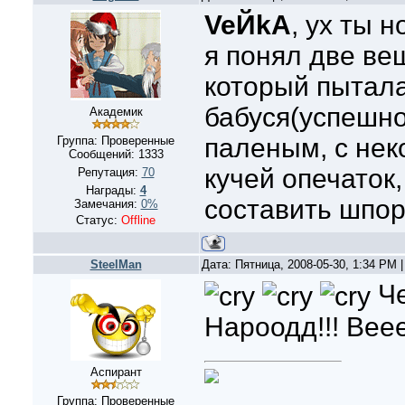
VeЙkA
, ух ты н
я понял две ве
который пытал
бабуся(успешно
Академик
паленым, с нек
Группа: Проверенные
Сообщений:
1333
кучей опечаток
Репутация:
70
Награды:
4
составить шпор
Замечания:
0%
Статус:
Offline
SteelMan
Дата: Пятница, 2008-05-30, 1:34 PM
Че
Нароодд!!! Веее
Аспирант
Группа: Проверенные