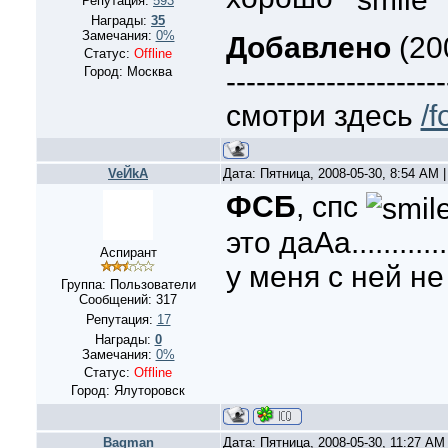
Репутация:
593
Награды:
35
Замечания:
0%
Добавлено
(20
Статус:
Offline
Город: Москва
----------------------
смотри здесь
/
VeЙkA
Дата: Пятница, 2008-05-30, 8:54 AM
ФСБ
, спс
это даАа............
Аспирант
у меня с ней не 
Группа: Пользователи
Сообщений:
317
Репутация:
17
Награды:
0
Замечания:
0%
Статус:
Offline
Город: Ялуторовск
Bagman
Дата: Пятница, 2008-05-30, 11:27 A