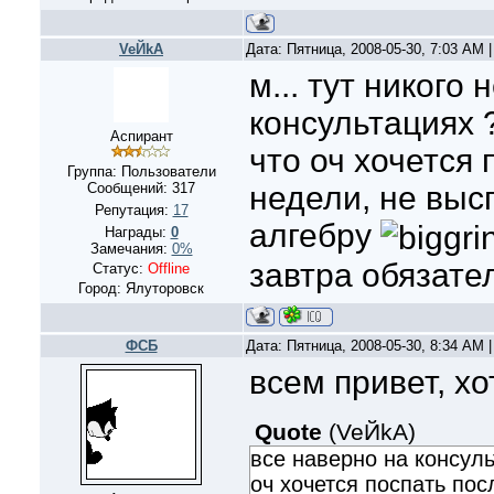
VeЙkA
Дата: Пятница, 2008-05-30, 7:03 AM
м... тут никого 
консультациях ?
Аспирант
что оч хочется 
Группа: Пользователи
Сообщений:
317
недели, не высп
Репутация:
17
алгебру
Награды:
0
Замечания:
0%
завтра обязател
Статус:
Offline
Город: Ялуторовск
ФСБ
Дата: Пятница, 2008-05-30, 8:34 AM
всем привет, хо
Quote
(
VeЙkA
)
все наверно на консуль
оч хочется поспать пос