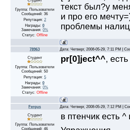
Студент
текст был?у мен
Группа: Пользователи
Сообщений:
36
и про его мечту=
Репутация:
2
проблемы налиц
Награды:
0
Замечания:
0%
Статус:
Offline
78963
Дата: Четверг, 2008-05-29, 7:11 PM | С
pr[0]ject^^
, есть
Студент
Группа: Пользователи
Сообщений:
50
Репутация:
5
Награды:
0
Замечания:
0%
Статус:
Offline
Fergus
Дата: Четверг, 2008-05-29, 7:12 PM | 
в птенчик есть ^ 
Студент
Группа: Пользователи
Сообщений:
46