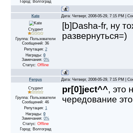
Город: Волгоград
Kate
Дата: Четверг, 2008-05-29, 7:15 PM | 
[b]Dasha-fr, ну 
Студент
развернуться=)
Группа: Пользователи
Сообщений:
36
Репутация:
2
Награды:
0
Замечания:
0%
Статус:
Offline
Fergus
Дата: Четверг, 2008-05-29, 7:15 PM | 
pr[0]ject^^
, это
Студент
чередование это
Группа: Пользователи
Сообщений:
46
Репутация:
1
Награды:
0
Замечания:
0%
Статус:
Offline
Город: Волгоград