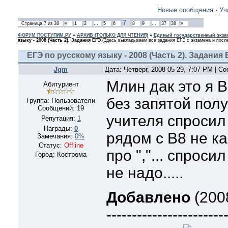
Новые сообщения
·
Уч
7
Страница
7
из
38
«
1
2
…
5
6
8
9
…
37
38
»
ФОРУМ ПОСТУПИМ.РУ
»
АРХИВ (ТОЛЬКО ДЛЯ ЧТЕНИЯ)
»
Единый государственный экзам
языку - 2008 (Часть 2). Задания ЕГЭ
(Здесь выкладываем все задания ЕГЭ с экзамена и после
ЕГЭ по русскому языку - 2008 (Часть 2). Задания 
Jgm
Дата: Четверг, 2008-05-29, 7:07 PM | 
Млин дак это я 
Абитуриент
без запятой полу
Группа: Пользователи
Сообщений:
19
учителя спросил 
Репутация:
1
Награды:
0
рядом с B8 не к
Замечания:
0%
Статус:
Offline
про ","... спроси
Город: Кострома
не надо.....
Добавлено
(2008
-----------------------