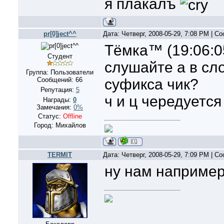
я плакалъ
pr[0]ject^^
Дата: Четверг, 2008-05-29, 7:08 PM | 
Тёмка™ (19:06:0
Студент
слушайте а в сл
Группа: Пользователи
Сообщений:
66
суфикса чик?
Репутация:
5
ч и ц чередуется
Награды:
0
Замечания:
0%
Статус:
Offline
Город: Михайлов
TERMIT
Дата: Четверг, 2008-05-29, 7:09 PM | 
ну нам например