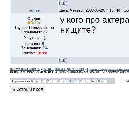
yulise
Дата: Четверг, 2008-05-29, 7:15 PM | 
у кого про актер
Студент
нищите?
Группа: Пользователи
Сообщений:
42
Репутация:
3
Награды:
0
Замечания:
0%
Статус:
Offline
ФОРУМ ПОСТУПИМ.РУ
»
АРХИВ (ТОЛЬКО ДЛЯ ЧТЕНИЯ)
»
Единый государственный экзам
языку - 2008 (Часть 2). Задания ЕГЭ
(Здесь выкладываем все задания ЕГЭ с экзамена и после
7
Страница
7
из
38
«
1
2
…
5
6
8
9
…
37
38
»