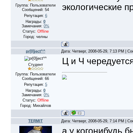
экологические п
Группа: Пользователи
Сообщений:
54
Репутация:
6
Награды:
0
Замечания:
0%
Статус:
Offline
Город: челны
pr[0]ject^^
Дата: Четверг, 2008-05-29, 7:13 PM | 
Ц и Ч чередуетс
Студент
Группа: Пользователи
Сообщений:
66
Репутация:
5
Награды:
0
Замечания:
0%
Статус:
Offline
Город: Михайлов
TERMIT
Дата: Четверг, 2008-05-29, 7:14 PM | 
а у когонибудь б