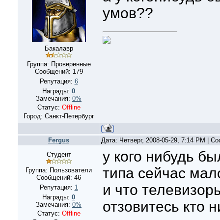
умов??
Бакалавр
Группа: Проверенные
Сообщений:
179
Репутация:
6
Награды:
0
Замечания:
0%
Статус:
Offline
Город: Санкт-Петербург
Fergus
Дата: Четверг, 2008-05-29, 7:14 PM | 
у кого нибудь бы
Студент
типа сейчас мал
Группа: Пользователи
Сообщений:
46
и что телевизор
Репутация:
1
Награды:
0
отзовитесь кто н
Замечания:
0%
Статус:
Offline