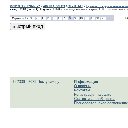
ФОРУМ ПОСТУПИМ.РУ
»
АРХИВ (ТОЛЬКО ДЛЯ ЧТЕНИЯ)
»
Единый государственный экзам
языку - 2008 (Часть 2). Задания ЕГЭ
(Здесь выкладываем все задания ЕГЭ с экзамена и после
8
Страница
8
из
38
«
1
2
…
6
7
9
10
…
37
38
»
© 2006 - 2023 Поступим.ру
Информация:
О проекте
Контакты
Регистрация на сайте
Статистика сообщества
Пользовательское соглашение