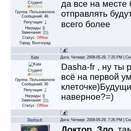
да все на месте 
Студент
отправлять будут
Группа: Пользователи
Сообщений:
46
всего более
Репутация:
1
Награды:
0
Замечания:
0%
Статус:
Offline
Город: Волгоград
Kate
Дата: Четверг, 2008-05-29, 7:25 PM | 
Dasha-fr , ну ты
Студент
всё на первой у
Группа: Пользователи
Сообщений:
36
клеточке)Будущи
Репутация:
2
наверное?=)
Награды:
0
Замечания:
0%
Статус:
Offline
Dasha-fr
Дата: Четверг, 2008-05-29, 7:26 PM | 
Доктор_Зло
, та