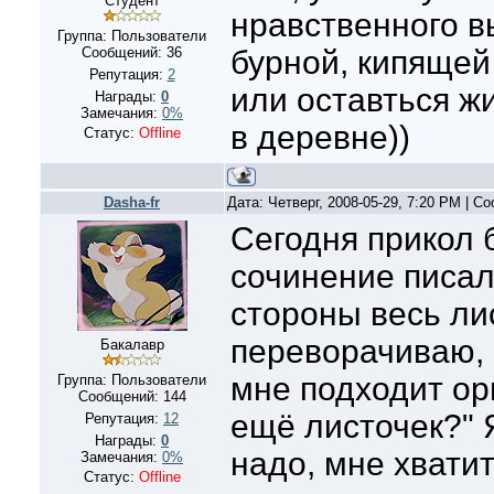
Студент
нравственного в
Группа: Пользователи
Сообщений:
36
бурной, кипяще
Репутация:
2
или оставться ж
Награды:
0
Замечания:
0%
в деревне))
Статус:
Offline
Dasha-fr
Дата: Четверг, 2008-05-29, 7:20 PM | 
Сегодня прикол б
сочинение писал
стороны весь ли
переворачиваю, 
Бакалавр
мне подходит орг
Группа: Пользователи
Сообщений:
144
ещё листочек?" Я
Репутация:
12
Награды:
0
надо, мне хватит
Замечания:
0%
Статус:
Offline