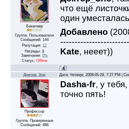
что ещё листочк
один уместалась
Бакалавр
Добавлено
(2008
Группа: Пользователи
-----------------------
Сообщений:
144
Репутация:
12
Kate
, нееет))
Награды:
0
Замечания:
0%
Статус:
Offline
Доктор_Зло
Дата: Четверг, 2008-05-29, 7:27 PM | 
Dasha-fr
, у тебя
точно пять!
Профессор
Группа: Проверенные
Сообщений:
886