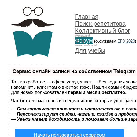
Главная
Поиск репетитора
Коллективный блог
публикаций
Форум
(обсуждаем
ЕГЭ 2020
)
тем и сообщений
Для учебы
Сервис онлайн-записи на собственном Telegram
Тот, кто работает в сфере услуг, знает — без ведения запи
напоминать клиентам о визитах тоже. Нашли самый бюдж
Для новых пользователей
первый месяц бесплатно
.
Чат-бот для мастеров и специалистов, который упрощает 
—
Сам записывает клиентов и напоминает им о визи
—
Персонализирует скидки, чаевые, кэшбэк и предоп
—
Увеличивает доходимость и помогает больше за
Начать пользоваться сервисом