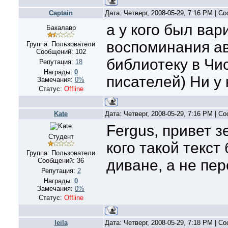
Captain
Дата: Четверг, 2008-05-29, 7:16 PM | 
а у кого был вар
Бакалавр
воспоминания авт
Группа: Пользователи
Сообщений:
102
библиотеку в Чи
Репутация:
18
Награды:
0
писателей) Ни у 
Замечания:
0%
Статус:
Offline
Kate
Дата: Четверг, 2008-05-29, 7:16 PM | 
Fergus, привет 
Студент
кого такой текст
Группа: Пользователи
Сообщений:
36
диване, а не пе
Репутация:
2
Награды:
0
Замечания:
0%
Статус:
Offline
leila
Дата: Четверг, 2008-05-29, 7:18 PM | 