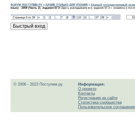
ФОРУМ ПОСТУПИМ.РУ
»
АРХИВ (ТОЛЬКО ДЛЯ ЧТЕНИЯ)
»
Единый государственный экзам
языку - 2008 (Часть 2). Задания ЕГЭ
(Здесь выкладываем все задания ЕГЭ с экзамена и после
9
Страница
9
из
38
«
1
2
…
7
8
10
11
…
37
38
»
© 2006 - 2023 Поступим.ру
Информация:
О проекте
Контакты
Регистрация на сайте
Статистика сообщества
Пользовательское соглашение