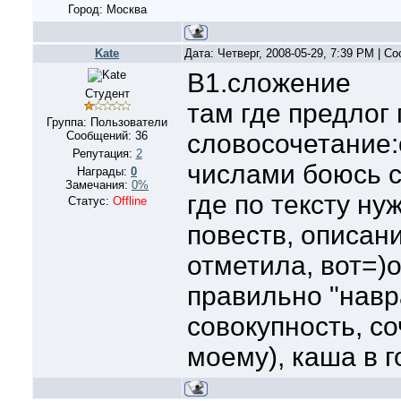
Город: Москва
Kate
Дата: Четверг, 2008-05-29, 7:39 PM | 
В1.сложение
Студент
там где предлог
Группа: Пользователи
Сообщений:
36
словосочетание:о
Репутация:
2
числами боюсь с
Награды:
0
Замечания:
0%
где по тексту н
Статус:
Offline
повеств, описан
отметила, вот=)
правильно "навр
совокупность, со
моему), каша в г