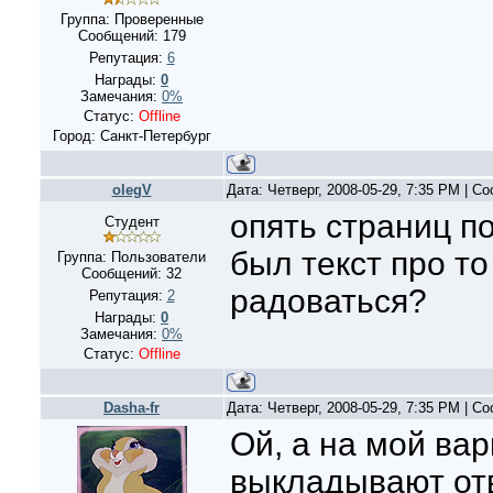
Группа: Проверенные
Сообщений:
179
Репутация:
6
Награды:
0
Замечания:
0%
Статус:
Offline
Город: Санкт-Петербург
olegV
Дата: Четверг, 2008-05-29, 7:35 PM | 
опять страниц по
Студент
был текст про т
Группа: Пользователи
Сообщений:
32
радоваться?
Репутация:
2
Награды:
0
Замечания:
0%
Статус:
Offline
Dasha-fr
Дата: Четверг, 2008-05-29, 7:35 PM | 
Ой, а на мой ва
выкладывают отв