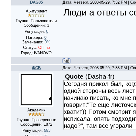
DAG05
Дата: Четверг, 2008-05-29, 7:32 PM | 
Люди а ответы с
Абитуриент
Группа: Пользователи
Сообщений:
3
Репутация:
0
Награды:
0
Замечания:
0%
Статус:
Offline
Город: iVANOVO
ФСБ
Дата: Четверг, 2008-05-29, 7:33 PM | 
Quote
(
Dasha-fr
)
Сегодня прикол был, когд
одной стороны весь лист
начинаю писать, ко мне 
говорит:"Те ещё листочек
Академик
хватит)) Потом смотрит 
исписала, опять подходит
Группа: Проверенные
Сообщений:
1872
надо?", там все угорали
Репутация:
593