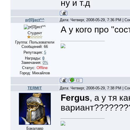
ну и т.д
pr[0]ject^^
Дата: Четверг, 2008-05-29, 7:36 PM | 
А у кого про "со
Студент
Группа: Пользователи
Сообщений:
66
Репутация:
5
Награды:
0
Замечания:
0%
Статус:
Offline
Город: Михайлов
TERMIT
Дата: Четверг, 2008-05-29, 7:38 PM | 
Fergus
, а у тя к
вариант???????
Бакалавр