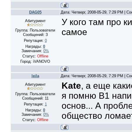
DAG05
Дата: Четверг, 2008-05-29, 7:29 PM | 
У кого там про к
Абитуриент
самое
Группа: Пользователи
Сообщений:
3
Репутация:
0
Награды:
0
Замечания:
0%
Статус:
Offline
Город: iVANOVO
leila
Дата: Четверг, 2008-05-29, 7:29 PM | 
Kate
, а еще как
Абитуриент
я помню В1 нап
Группа: Пользователи
Сообщений:
11
основ... А пробл
Репутация:
1
Награды:
0
общество ломает
Замечания:
0%
Статус:
Offline