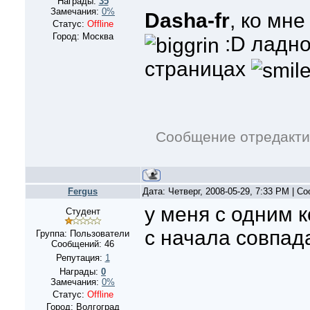
Награды:
35
Замечания:
0%
Dasha-fr
, ко мн
Статус:
Offline
Город: Москва
:D ладно
страницах
Сообщение отредакт
Fergus
Дата: Четверг, 2008-05-29, 7:33 PM | 
у меня с одним 
Студент
с начала совпада
Группа: Пользователи
Сообщений:
46
Репутация:
1
Награды:
0
Замечания:
0%
Статус:
Offline
Город: Волгоград