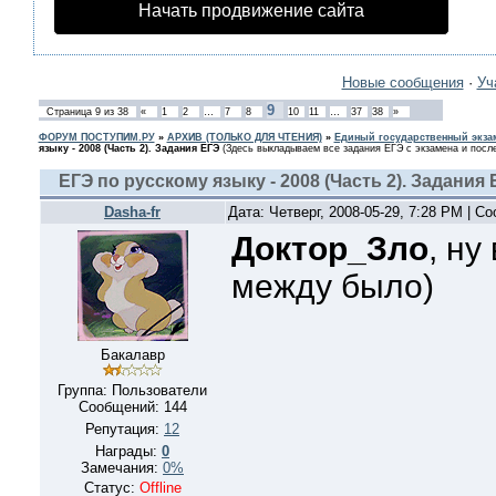
Начать продвижение сайта
Новые сообщения
·
Уч
9
Страница
9
из
38
«
1
2
…
7
8
10
11
…
37
38
»
ФОРУМ ПОСТУПИМ.РУ
»
АРХИВ (ТОЛЬКО ДЛЯ ЧТЕНИЯ)
»
Единый государственный экзам
языку - 2008 (Часть 2). Задания ЕГЭ
(Здесь выкладываем все задания ЕГЭ с экзамена и после
ЕГЭ по русскому языку - 2008 (Часть 2). Задания 
Dasha-fr
Дата: Четверг, 2008-05-29, 7:28 PM | 
Доктор_Зло
, ну
между было)
Бакалавр
Группа: Пользователи
Сообщений:
144
Репутация:
12
Награды:
0
Замечания:
0%
Статус:
Offline