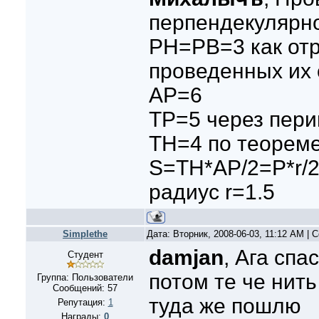
перпендекулярно
PH=PB=3 как отр
проведенных их 
AP=6
TP=5 через пер
TH=4 по теорем
S=TH*AP/2=P*r/
радиус r=1.5
Simplethe
Дата: Вторник, 2008-06-03, 11:12 AM |
damjan
, Ага спа
Студент
потом те че нить
Группа: Пользователи
Сообщений:
57
туда же пошлю
Репутация:
1
Награды:
0