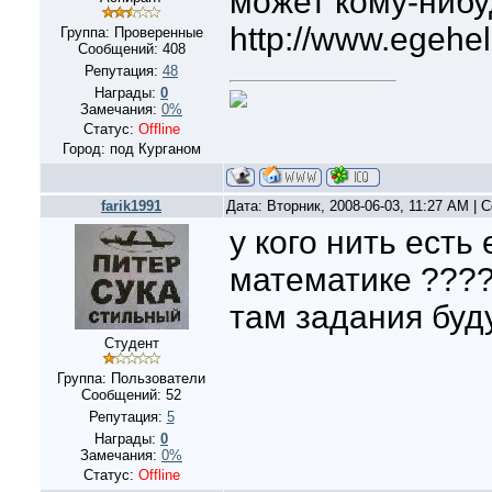
может кому-нибу
http://www.egehel
Группа: Проверенные
Сообщений:
408
Репутация:
48
Награды:
0
Замечания:
0%
Статус:
Offline
Город: под Курганом
farik1991
Дата: Вторник, 2008-06-03, 11:27 AM |
у кого нить есть
математике ????
там задания буду
Студент
Группа: Пользователи
Сообщений:
52
Репутация:
5
Награды:
0
Замечания:
0%
Статус:
Offline