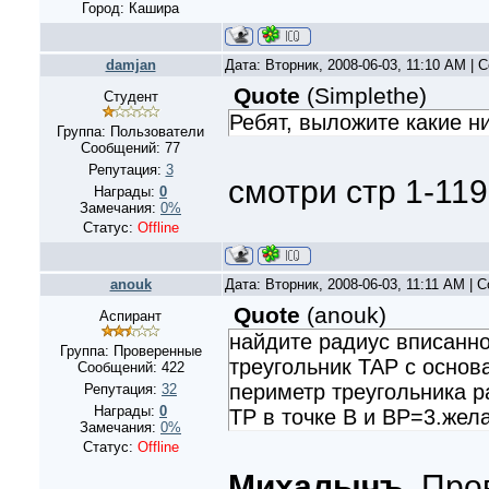
Город: Кашира
damjan
Дата: Вторник, 2008-06-03, 11:10 AM |
Quote
(
Simplethe
)
Студент
Ребят, выложите какие ни
Группа: Пользователи
Сообщений:
77
Репутация:
3
смотри стр 1-119
Награды:
0
Замечания:
0%
Статус:
Offline
anouk
Дата: Вторник, 2008-06-03, 11:11 AM |
Quote
(
anouk
)
Аспирант
найдите радиус вписанн
Группа: Проверенные
треугольник ТАР с основ
Сообщений:
422
периметр треугольника р
Репутация:
32
Награды:
0
ТР в точке В и ВР=3.жел
Замечания:
0%
Статус:
Offline
Михалычъ
, Пр