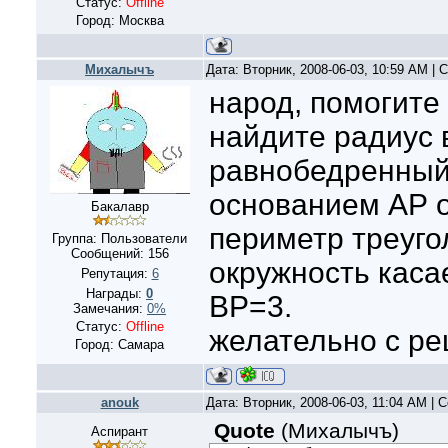
Статус:
Offline
Город: Москва
Михалычъ
Дата: Вторник, 2008-06-03, 10:59 AM |
народ, помогите 
найдите радиус 
равнобедренный 
основанием АР о
Бакалавр
периметр треуго
Группа: Пользователи
Сообщений:
156
окружность касае
Репутация:
6
Награды:
0
ВР=3.
Замечания:
0%
Статус:
Offline
желательно с р
Город: Самара
anouk
Дата: Вторник, 2008-06-03, 11:04 AM |
Quote
(
Михалычъ
)
Аспирант