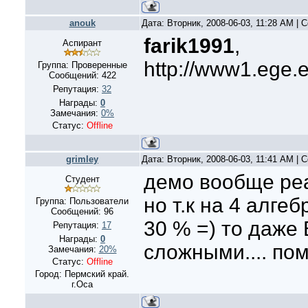
anouk
Дата: Вторник, 2008-06-03, 11:28 AM |
farik1991
,
Аспирант
http://www1.ege.
Группа: Проверенные
Сообщений:
422
Репутация:
32
Награды:
0
Замечания:
0%
Статус:
Offline
grimley
Дата: Вторник, 2008-06-03, 11:41 AM |
демо вообще реа
Студент
но т.к на 4 алге
Группа: Пользователи
Сообщений:
96
30 % =) то даже
Репутация:
17
Награды:
0
сложными.... пом
Замечания:
20%
Статус:
Offline
Город: Пермский край.
г.Оса