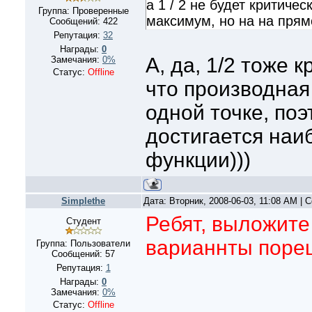
а 1 / 2 не будет критичес
Группа: Проверенные
максимум, но на на прям
Сообщений:
422
Репутация:
32
Награды:
0
А, да, 1/2 тоже кр
Замечания:
0%
Статус:
Offline
что производная
одной точке, поэ
достигается наи
функции)))
Simplethe
Дата: Вторник, 2008-06-03, 11:08 AM |
Ребят, выложите
Студент
варианнты пореша
Группа: Пользователи
Сообщений:
57
Репутация:
1
Награды:
0
Замечания:
0%
Статус:
Offline