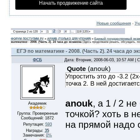
Начать продвижение сайта
Новые сообщения
·
Уч
2
Страница
2
из
120
«
1
3
4
…
119
120
»
ФОРУМ ПОСТУПИМ.РУ
»
АРХИВ (ТОЛЬКО ДЛЯ ЧТЕНИЯ)
»
Единый государственный экзам
математике - 2008. (Часть 2). 24 часа до экзамена
(Здесь продолжаем решать, обсуждать, по
ЕГЭ по математике - 2008. (Часть 2). 24 часа до э
ФСБ
Дата: Вторник, 2008-06-03, 10:57 AM |
Quote
(
anouk
)
Упростить это до -3.2 (2x
точка 2. В ней достигает
anouk
, а 1 / 2 н
Академик
точкой? хоть в н
Группа: Проверенные
Сообщений:
1872
на прямой надо
Репутация:
593
Награды:
35
Замечания:
0%