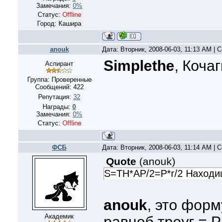
Замечания:
0%
Статус:
Offline
Город: Кашира
anouk
Дата: Вторник, 2008-06-03, 11:13 AM |
Simplethe
, Коча
Аспирант
Группа: Проверенные
Сообщений:
422
Репутация:
32
Награды:
0
Замечания:
0%
Статус:
Offline
ФСБ
Дата: Вторник, 2008-06-03, 11:14 AM |
Quote
(
anouk
)
S=TH*AP/2=P*r/2 Находи
anouk
, это форм
Академик
равноб треуг = P *