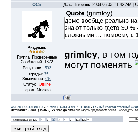
ФСБ
Дата: Вторник, 2008-06-03, 11:42 AM |
Quote
(
grimley
)
демо вообще реально на 4
знают только гдето 30 % 
сложными.... помоему с 1
Академик
grimley
, в том го
Группа: Проверенные
Сообщений:
1872
могут поменять
Репутация:
593
Награды:
35
Замечания:
0%
Статус:
Offline
Город: Москва
ФОРУМ ПОСТУПИМ.РУ
»
АРХИВ (ТОЛЬКО ДЛЯ ЧТЕНИЯ)
»
Единый государственный экзам
математике - 2008. (Часть 2). 24 часа до экзамена
(Здесь продолжаем решать, обсуждать, по
2
Страница
2
из
120
«
1
3
4
…
119
120
»