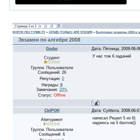
3
Страница
3
из
3
«
1
2
ФОРУМ ПОСТУПИМ.РУ
»
АРХИВ (ТОЛЬКО ДЛЯ ЧТЕНИЯ)
»
Выпускные экзамены 2008 в 
Экзамен по алгебре 2008
Goder
Дата: Пятница, 2008-06-
У нас тож 6 заданий
Студент
Группа: Пользователи
Сообщений:
26
Репутация:
0
Награды:
0
Замечания:
20%
Статус:
Offline
CblPOK
Дата: Суббота, 2008-06-
написал.Решил 5 из 6)
Абитуриент
надеюсь на 5 баллов))
Группа: Пользователи
Сообщений:
6