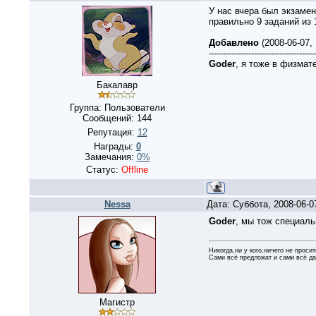
У нас вчера был экзамен
правильно 9 заданий из 
Добавлено
(2008-06-07,
--------------------------------------
Goder
, я тоже в физмате
Бакалавр
Группа: Пользователи
Сообщений:
144
Репутация:
12
Награды:
0
Замечания:
0%
Статус:
Offline
Nessa
Дата: Суббота, 2008-06-
Goder
, мы тож специаль
Никогда,ни у кого,ничего не просит
Сами всё предложат и сами всё да
Магистр