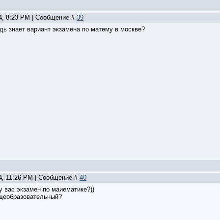
14, 8:23 PM | Сообщение #
39
дь знает вариант экзамена по матему в москве?
14, 11:26 PM | Сообщение #
40
 у вас экзамен по маиематике?))
бщеобразовательный?