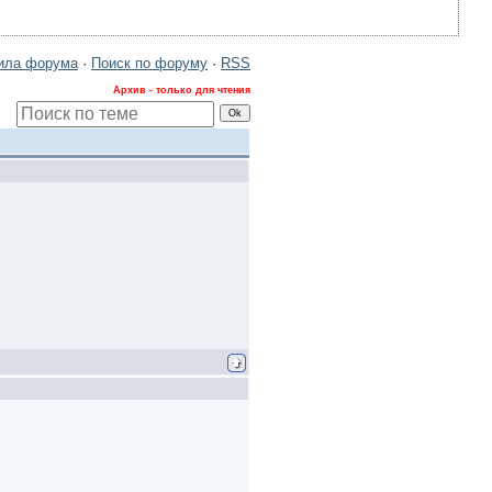
ила форума
·
Поиск по форуму
·
RSS
Архив - только для чтения