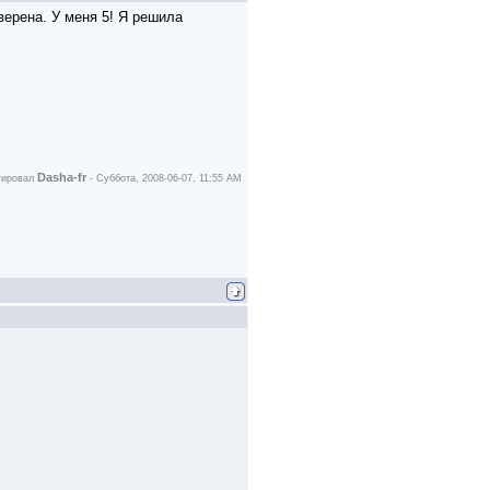
верена. У меня 5! Я решила
Dasha-fr
тировал
-
Суббота, 2008-06-07, 11:55 AM