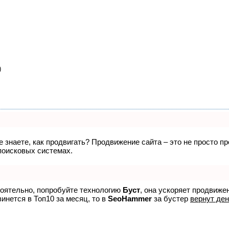
)
не знаете, как продвигать? Продвижение сайта – это не просто 
поисковых системах.
тоятельно, попробуйте технологию
Буст
, она ускоряет продвиже
винется в Топ10 за месяц, то в
SeoHammer
за бустер
вернут ден