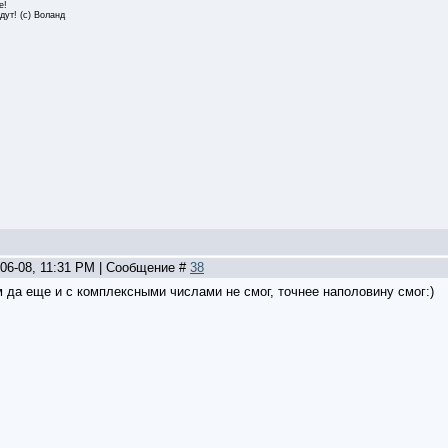
е!
дут! (с) Воланд
-06-08, 11:31 PM | Сообщение #
38
м да еще и с комплексными числами не смог, точнее наполовину смог:)