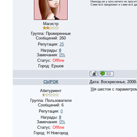
Никогда,ни у кого,ничего не просит
Сами всё предложат и сами всё да
Магистр
Группа: Проверенные
Сообщений:
260
Репутация:
25
Награды:
0
Замечания:
0%
Статус:
Offline
Город: Ершов
CblPOK
Дата: Воскресенье, 2008
)))я шестое с параметро
Абитуриент
Группа: Пользователи
Сообщений:
6
Репутация:
0
Награды:
0
Замечания:
0%
Статус:
Offline
Город: Н Новгород