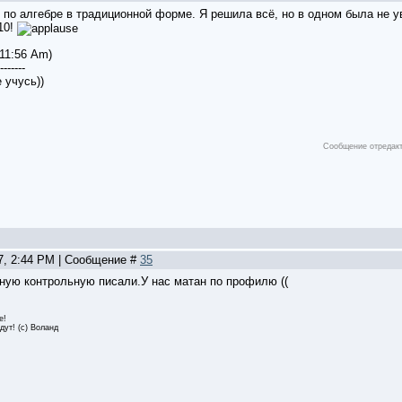
 по алгебре в традиционной форме. Я решила всё, но в одном была не у
10!
 11:56 Am)
-------
 учусь))
Сообщение отредак
07, 2:44 PM | Сообщение #
35
ную контрольную писали.У нас матан по профилю ((
е!
дут! (с) Воланд