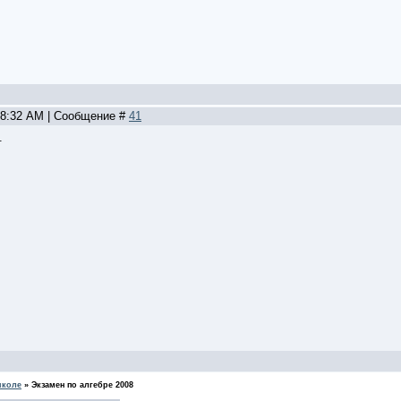
, 8:32 AM | Сообщение #
41
.
школе
»
Экзамен по алгебре 2008