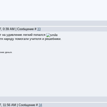
07, 0:39 AM | Сообщение #
33
т на удивление легкий попался
тя народу помогали учителя и решебники.
ние деньги.
07, 11:56 AM | Сообщение #
34