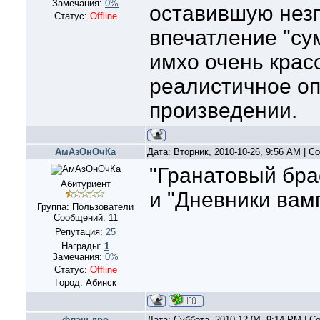
Замечания:
0%
оставившую нез
Статус:
Offline
впечатление "сум
имхо очень крас
реалистичное оп
произведении.
АмАзОнОчКа
Дата: Вторник, 2010-10-26, 9:56 AM | 
"Гранатовый бра
Абитуриент
и "Дневники вамп
Группа: Пользователи
Сообщений:
11
Репутация:
25
Награды:
1
Замечания:
0%
Статус:
Offline
Город: Абинск
флэш-дро
Дата: Суббота, 2010-12-04, 9:14 PM | 