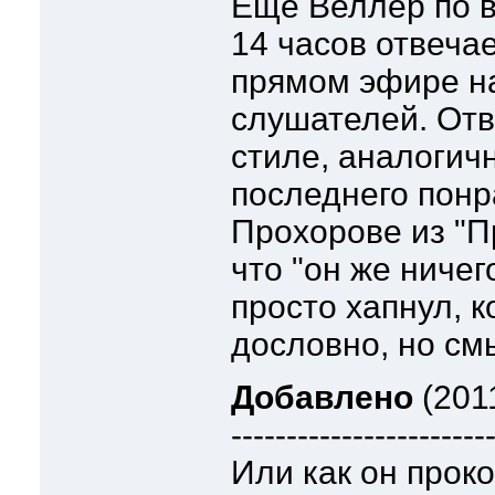
Еще Веллер по 
14 часов отвечае
прямом эфире н
слушателей. Отв
стиле, аналогичн
последнего понра
Прохорове из "П
что "он же ничег
просто хапнул, к
дословно, но смы
Добавлено
(2011
-----------------------
Или как он прок