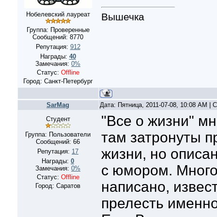
Нобелевский лауреат
Вышечка
Группа: Проверенные
Сообщений:
8770
Репутация:
912
Награды:
40
Замечания:
0%
Статус:
Offline
Город: Санкт-Петербург
SarMag
Дата: Пятница, 2011-07-08, 10:08 AM |
"Все о жизни" мн
Студент
там затронуты п
Группа: Пользователи
Сообщений:
66
жизни, но описа
Репутация:
17
Награды:
0
с юмором. Многое
Замечания:
0%
Статус:
Offline
написано, извест
Город: Саратов
прелесть именно 