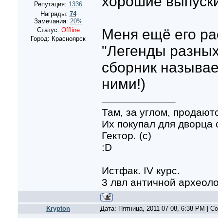
хорошие выпуск
Репутация:
1336
Награды:
74
Замечания:
20%
Статус:
Offline
Меня ещё его ра
Город: Красноярск
"Легенды разных
сборник называе
ними!)
Там, за углом, продают
Их покупал для дворца
Гектор. (с)
:D
Истфак. IV курс.
3 лвл античной археол
Krypton
Дата: Пятница, 2011-07-08, 6:38 PM | 