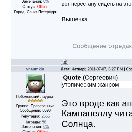
Замечания:
0%
вот перестану сидеть на эт
Статус:
Offline
Город: Санкт-Петербург
Вышечка
Сообщение отреда
vnaumkin
Дата: Четверг, 2011-07-07, 6:27 PM | С
Quote
(
Сергеевич
)
утопическим жанром
Нобелевский лауреат
Это вроде как а
Группа: Проверенные
Сообщений:
8598
Кампанеллу чит
Репутация:
2655
Солнца.
Награды:
58
Замечания:
0%
Статус:
Offline