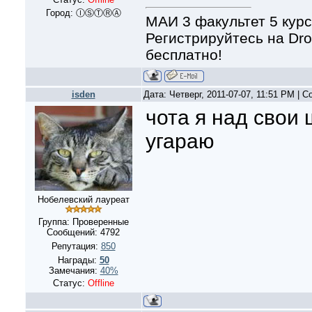
Город: ⒾⓈⓉⓇⒶ
МАИ 3 факультет 5 курс
Регистрируйтесь на Dro
бесплатно!
isden
Дата: Четверг, 2011-07-07, 11:51 PM | 
чота я над свои
угараю
Нобелевский лауреат
Группа: Проверенные
Сообщений:
4792
Репутация:
850
Награды:
50
Замечания:
40%
Статус:
Offline