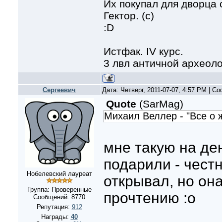
Их покупал для дворца
Гектор. (с)
:D
Истфак. IV курс.
3 лвл античной археол
Сергеевич
Дата: Четверг, 2011-07-07, 4:57 PM | С
Quote
(
SarMag
)
Михаил Веллер - "Все о 
мне такую на де
подарили - честн
Нобелевский лауреат
открывал, но она
Группа: Проверенные
прочтению :о
Сообщений:
8770
Репутация:
912
Награды:
40