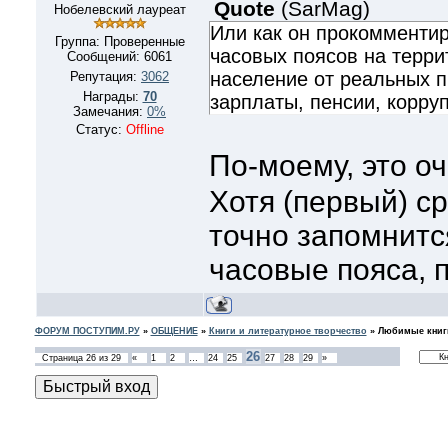
Quote
(
SarMag
)
Нобелевский лауреат
Или как он прокомменти
Группа: Проверенные
часовых поясов на терри
Сообщений:
6061
население от реальных п
Репутация:
3062
Награды:
70
зарплаты, пенсии, коррупц
Замечания:
0%
Статус:
Offline
По-моему, это о
Хотя (первый) с
точно запомнится
часовые пояса, п
ФОРУМ ПОСТУПИМ.РУ
»
ОБЩЕНИЕ
»
Книги и литературное творчество
»
Любимые книг
26
Страница
26
из
29
«
1
2
…
24
25
27
28
29
»