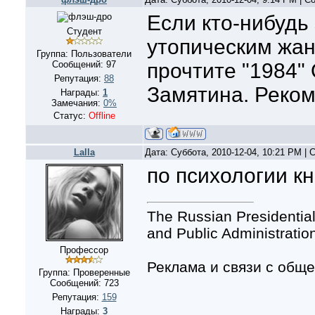
Если кто-нибудь
Студент
утопическим жан
Группа: Пользователи
Сообщений:
97
прочтите "1984"
Репутация:
88
Замятина. Реком
Награды:
1
Замечания:
0%
Статус:
Offline
Lalla
Дата: Суббота, 2010-12-04, 10:21 PM |
по психологии кн
The Russian Presidentia
and Public Administratio
Профессор
Реклама и связи с общ
Группа: Проверенные
Сообщений:
723
Репутация:
159
Награды:
3