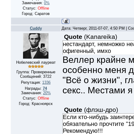
Замечания:
0%
Статус:
Offline
Город: Саратов
Cuddy
Дата: Четверг, 2011-07-07, 4:50 PM | С
Quote
(
Kanareika
)
нестандарт, немножко не
офигенный, имхо
Веллер крайне м
Нобелевский лауреат
особенно меня д
Группа: Проверенные
Сообщений:
3722
"Всё о жизни", г
Репутация:
1336
секс.. Местами я
Награды:
74
Замечания:
20%
Статус:
Offline
Город: Красноярск
Quote
(
флэш-дро
)
Если кто-нибудь заинтер
обязательно прочтите "1
Рекомендую!!!