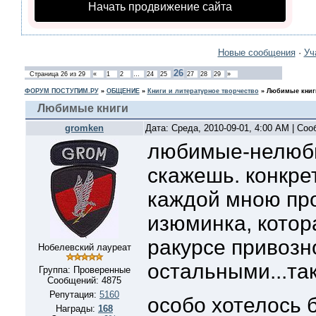
Начать продвижение сайта
Новые сообщения
·
Уч
26
Страница
26
из
29
«
1
2
…
24
25
27
28
29
»
ФОРУМ ПОСТУПИМ.РУ
»
ОБЩЕНИЕ
»
Книги и литературное творчество
»
Любимые книг
Любимые книги
gromken
Дата: Среда, 2010-09-01, 4:00 AM | Со
любимые-нелюби
скажешь. конкрет
каждой мною про
изюминка, котор
ракурсе привозн
Нобелевский лауреат
остальными...так
Группа: Проверенные
Сообщений:
4875
Репутация:
5160
особо хотелось 
Награды:
168