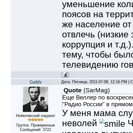
уменьшение кол
поясов на терри
же население о
отвлечь (низкие 
коррупция и т.д.
тему, чтобы был
телевидению гов
Cuddy
Дата: Пятница, 2011-07-08, 12:16 PM |
Quote
(
SarMag
)
Еще Веллер по воскресен
"Радио России" в прямом
У меня мама слуш
Нобелевский лауреат
неволей
Ч
Группа: Проверенные
Сообщений:
3722