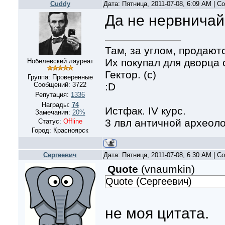
Cuddy
Дата: Пятница, 2011-07-08, 6:09 AM | 
Да не нервничай
Там, за углом, продают
Их покупал для дворца
Нобелевский лауреат
Гектор. (с)
Группа: Проверенные
:D
Сообщений:
3722
Репутация:
1336
Награды:
74
Истфак. IV курс.
Замечания:
20%
3 лвл античной археол
Статус:
Offline
Город: Красноярск
Сергеевич
Дата: Пятница, 2011-07-08, 6:30 AM | 
Quote
(
vnaumkin
)
Quote (Сергеевич)
не моя цитата.