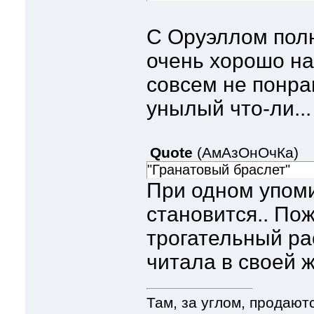
С Оруэллом полн
очень хорошо на
совсем не понрав
унылый что-ли...
Quote
(
АмАзОнОчКа
)
"Гранатовый браслет"
При одном упом
становится.. По
трогательный ра
читала в своей ж
Там, за углом, продают