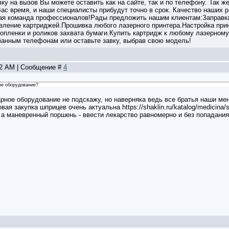
ку на вызов Вы можете оставить как на сайте, так и по телефону. Так же
ас время, и наши специалисты прибудут точно в срок. Качество наших р
шая команда профессионалов!Рады предложить нашим клиентам:Заправка
ление картриджей.Прошивка любого лазерного принтера.Настройка принте
опленки и роликов захвата бумаги.Купить картридж к любому лазерному
азанным телефонам или оставьте завку, выбрав свою модель!
52 AM | Сообщение #
4
ое оборудование?
арное оборудование не подскажу, но наверняка ведь все братья наши м
овая закупка шприцев очень актуальна https://shaklin.ru/katalog/medicina/
а маневренный поршень - ввести лекарство равномерно и без попадания