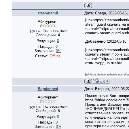
staemnamil
Дата: Среда, 2022-03-16
[url=https://steamauthentic
Абитуриент
steam guard скачать на пк
<a href="https://steamauth
Группа: Пользователи
скачать steam guard auth
Сообщений:
4
Репутация:
0
Добавлено
(2022-03-16,
--------------------------------------
Награды:
0
[url=https://steamauthentic
Замечания:
0%
скачать steam mobile auth
Статус:
Offline
<a href="https://steamauth
стим гуард на пк</a>
[url=https://steamauthenticator.ru/]
Bogdanncd
Дата: Вторник, 2022-03-2
Приветствую Вас товар
Абитуриент
https://drive.google.com/fi
Предлагаем Вашему вним
Группа: Пользователи
«КОПИМЕДИАГРУПП» работ
Сообщений:
5
ответственная работа, т
Репутация:
0
или недоделка приведет 
месте стоит репутация,
Награды:
0
принтера или ксерокса, 
Замечания:
0%