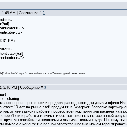
, 11:46 AM | Сообщение #
2
ator.ru/]
[/url]
enticator.ru/">
enticator</a>
 3:31 PM)
-------
ator.ru/]
enticator[/url]
enticator.ru/">
sda[/url]<a href="https://steamauthenticator.ru/">steam guard скачать</a>
2, 3:40 PM | Сообщение #
3
ищи!
le....sharing
анию сервис оргтехники и продажу расходников для дома и офиса.Наш
ает 10 лет на рынке этой продукции в Беларуси.Заправка картриджей
ак как от нее зависит рабочий процесс всей компании или распечатка в
к перебоям в работе заказчика, и соответственно к потере нашей репут
 которую мы заработали нелегкими и долгими годами труда. Поэтому вып
мы думаем о клиенте и с полной ответственностью можем гарантировать 