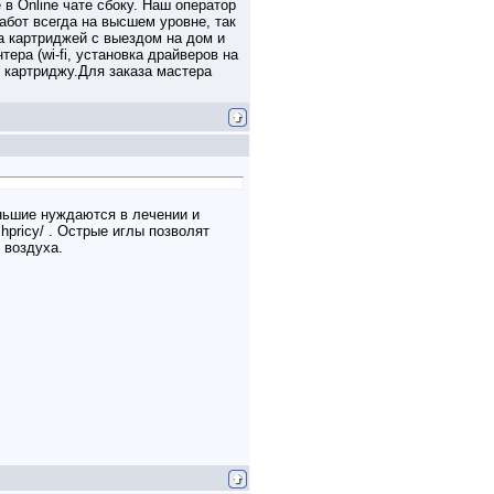
 в Online чате сбоку. Наш оператор
абот всегда на высшем уровне, так
 картриджей с выездом на дом и
ра (wi-fi, установка драйверов на
 картриджу.Для заказа мастера
еньшие нуждаются в лечении и
shpricy/ . Острые иглы позволят
 воздуха.