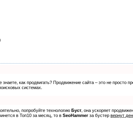
)
не знаете, как продвигать? Продвижение сайта – это не просто 
поисковых системах.
тоятельно, попробуйте технологию
Буст
, она ускоряет продвиже
винется в Топ10 за месяц, то в
SeoHammer
за бустер
вернут ден