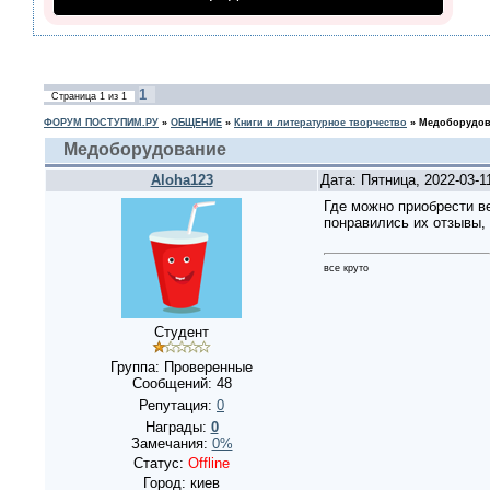
1
Страница
1
из
1
ФОРУМ ПОСТУПИМ.РУ
»
ОБЩЕНИЕ
»
Книги и литературное творчество
»
Медоборудов
Медоборудование
Aloha123
Дата: Пятница, 2022-03-1
Где можно приобрести ве
понравились их отзывы,
все круто
Студент
Группа: Проверенные
Сообщений:
48
Репутация:
0
Награды:
0
Замечания:
0%
Статус:
Offline
Город: киев