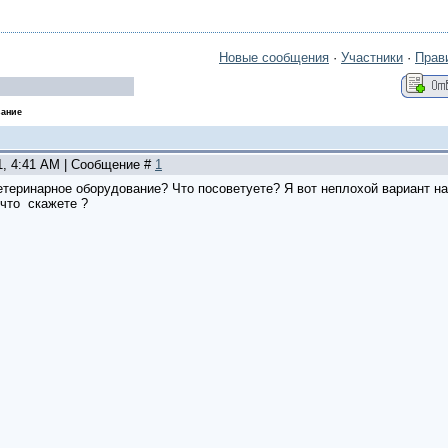
Новые сообщения
·
Участники
·
Прав
ание
1, 4:41 AM | Сообщение #
1
теринарное оборудование? Что посоветуете? Я вот неплохой вариант на ht
 что скажете ?