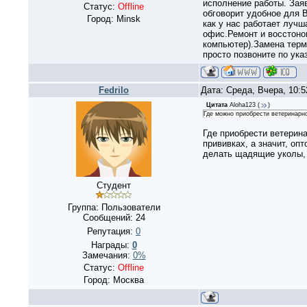
исполнение работы. Заяв
Статус:
Offline
обговорит удобное для В
Город: Minsk
как у нас работает луч
офис.Ремонт и восстонов
компьютер).Замена терм
просто позвоните по ук
Fedrilo
Дата: Среда, Вчера, 10:
Цитата
Aloha123
(
)
Где можно приобрести ветеринарн
Где приобрести ветерин
прививках, а значит, опт
делать щадящие уколы, 
Студент
Группа: Пользователи
Сообщений:
24
Репутация:
0
Награды:
0
Замечания:
0%
Статус:
Offline
Город: Москва