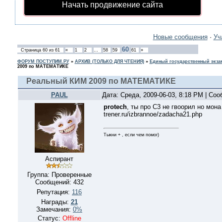
Начать продвижение сайта
Новые сообщения
·
Уч
60
Страница
60
из
61
«
1
2
…
58
59
61
»
ФОРУМ ПОСТУПИМ.РУ
»
АРХИВ (ТОЛЬКО ДЛЯ ЧТЕНИЯ)
»
Единый государственный экзам
2009 по МАТЕМАТИКЕ
Реальный КИМ 2009 по МАТЕМАТИКЕ
PAUL
Дата: Среда, 2009-06-03, 8:18 PM | Со
protech
, ты про С3 не гвоорил но мона 
trener.ru/izbrannoe/zadacha21.php
Тыкни + , если чем помог)
Аспирант
Группа: Проверенные
Сообщений:
432
Репутация:
116
Награды:
21
Замечания:
0%
Статус:
Offline