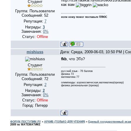
http://s39.radikal.ru/i085/0906/20/a36a6
Студент
как вам
Группа: Пользователи
Сообщений:
52
если кому помог поставьте ПЛЮС
Репутация:
7
Награды:
3
Замечания:
0%
Статус:
Offline
mishiuss
Дата: Среда, 2009-06-03, 10:50 PM | С
fkb
, что ЭТо?
Студент
русский язык - 76 баллов
Группа: Пользователи
физика 73
математика 77
Сообщений:
72
олимпиады: аэрокосмическая,математика(призер)
Репутация:
2
физика региональная (призер)
Награды:
2
Замечания:
0%
Статус:
Offline
Город: Питерр
ФОРУМ ПОСТУПИМ.РУ
»
АРХИВ (ТОЛЬКО ДЛЯ ЧТЕНИЯ)
»
Единый государственный экзам
2009 по МАТЕМАТИКЕ