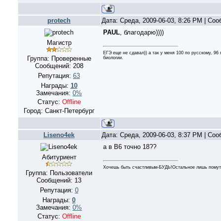
protech
Дата: Среда, 2009-06-03, 8:26 PM | Со
PAUL
, благодарю))))
Магистр
ЕГЭ еще не сдавал)) а так у меня 100 по русскому, 96 
Группа: Проверенные
биологии.
Сообщений:
208
Репутация:
63
Награды:
10
Замечания:
0%
Статус:
Offline
Город: Санкт-Петербург
Liseno4ek
Дата: Среда, 2009-06-03, 8:37 PM | Со
а в В6 точно 18??
Абитуриент
Хочешь быть счастливым-БУДЬ!Остальное лишь помутн
Группа: Пользователи
Сообщений:
13
Репутация:
0
Награды:
0
Замечания:
0%
Статус:
Offline