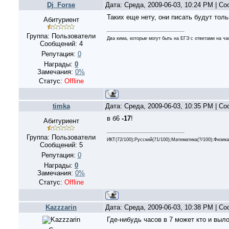
Dj_Forse
Дата: Среда, 2009-06-03, 10:24 PM | С
Таких еще нету, они писать будут толь
Абитуриент
Группа: Пользователи
Два кима, которые могут быть на ЕГЭ с ответами на ча
Сообщений:
4
Репутация:
0
Награды:
0
Замечания:
0%
Статус:
Offline
timka
Дата: Среда, 2009-06-03, 10:35 PM | С
в б6
-17
!
Абитуриент
Группа: Пользователи
ИКТ(72/100);Русский(71/100);Математика(?/100);Физика
Сообщений:
5
Репутация:
0
Награды:
0
Замечания:
0%
Статус:
Offline
Kazzzarin
Дата: Среда, 2009-06-03, 10:38 PM | С
Где-нибудь часов в 7 может кто и выл