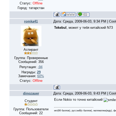
Статус:
Offline
Город: татарстан
romka41
Дата: Среда, 2009-06-03, 9:34 PM | Со
Tekebul
, может у тебя китайский N73
Аспирант
Группа: Проверенные
Сообщений:
356
Репутация:
-94
Награды:
29
Замечания:
60%
Статус:
Offline
dinozauer
Дата: Среда, 2009-06-03, 9:43 PM | Со
Если Nokio то точно китайский
Студент
Группа: Пользователи
икт(66 баллов), русский(x баллов), математика(жду), ф
Сообщений:
22