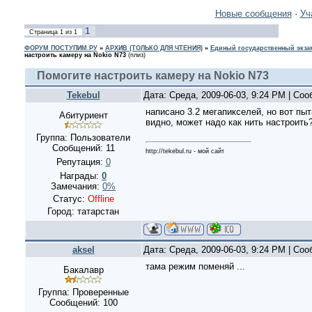
Новые сообщения
·
Уч
1
Страница
1
из
1
ФОРУМ ПОСТУПИМ.РУ
»
АРХИВ (ТОЛЬКО ДЛЯ ЧТЕНИЯ)
»
Единый государственный экзам
настроить камеру на Nokio N73
(плиз)
Помогите настроить камеру на Nokio N73
Tekebul
Дата: Среда, 2009-06-03, 9:24 PM | Со
написано 3.2 мегапикселей, но вот п
Абитуриент
видно, может надо как нить настроить
Группа: Пользователи
Сообщений:
11
http://tekebul.ru - мой сайт
Репутация:
0
Награды:
0
Замечания:
0%
Статус:
Offline
Город: татарстан
aksel
Дата: Среда, 2009-06-03, 9:24 PM | Со
тама режим поменяй ...
Бакалавр
Группа: Проверенные
Сообщений:
100