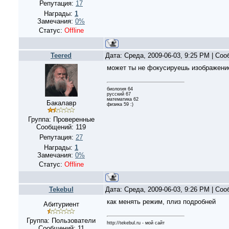
Репутация:
17
Награды:
1
Замечания:
0%
Статус:
Offline
Teered
Дата: Среда, 2009-06-03, 9:25 PM | Со
может ты не фокусируешь изображени
биология 64
русский 67
математика 62
Бакалавр
физика 59 :)
Группа: Проверенные
Сообщений:
119
Репутация:
27
Награды:
1
Замечания:
0%
Статус:
Offline
Tekebul
Дата: Среда, 2009-06-03, 9:26 PM | Со
как менять режим, плиз подробней
Абитуриент
Группа: Пользователи
http://tekebul.ru - мой сайт
Сообщений:
11