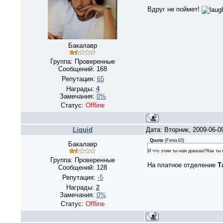
Вдруг не поймет!
Бакалавр
Группа: Проверенные
Сообщений:
168
Репутация:
65
Награды:
4
Замечания:
0%
Статус:
Offline
Liquid
Дата: Вторник, 2009-06-
Quote
(
Fenix10
)
Бакалавр
И что этим ты нам доказал?Как ты
Группа: Проверенные
На платное отделение
Т
Сообщений:
128
Репутация:
-5
Награды:
2
Замечания:
0%
Статус:
Offline