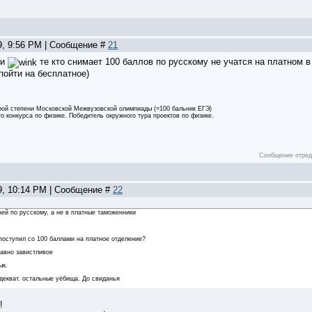
9, 9:56 PM | Сообщение #
21
ди
те кто снимает 100 баллов по русскому не учатся на платном в
пойти на бесплатное)
орой степени Московской Межвузовской олимпиады (=100 бальник ЕГЭ)
о конкурса по физике. Победитель окружного тура проектов по физике.
Сообщение отре
09, 10:14 PM | Сообщение #
22
ней по русскому, а не в платные таможенники
 поступил со 100 баллами на платное отделение?
гавно завистливое
ык.
адекват. остальные уёбища. До свиданья
!