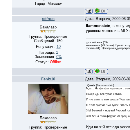
Город: Moscow
retfrost
Дата: Вторник, 2009-06-0
flammenstein
, в жопу и
Бакалавр
уровнем можно и в МГУ 
Группа: Проверенные
Сообщений:
150
русский язык (59)
математика (73 балла). Призёр вт
Репутация:
10
физика (61). Призёр международног
Награды:
1
Замечания:
0%
Статус:
Offline
Fenix10
Дата: Вторник, 2009-06-
Quote
(
flammenstein
)
Мда... На филфак надо идти с сот
Нахер иди бля тупая собака
И что этим ты нам доказал?Как ты
Я этим доказал чмо тупое, что ты 
3.bI Великий и могучий Русский яз
3.bI #2 На этом форуме 20 проц. 
Бакалавр
Иди на х*й отсюда уебок
Группа: Проверенные