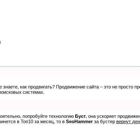
)
не знаете, как продвигать? Продвижение сайта – это не просто 
поисковых системах.
тоятельно, попробуйте технологию
Буст
, она ускоряет продвиже
винется в Топ10 за месяц, то в
SeoHammer
за бустер
вернут ден