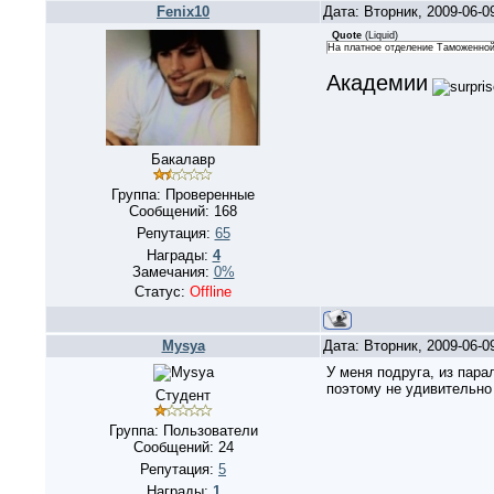
Fenix10
Дата: Вторник, 2009-06-
Quote
(
Liquid
)
На платное отделение Таможенн
Академии
Бакалавр
Группа: Проверенные
Сообщений:
168
Репутация:
65
Награды:
4
Замечания:
0%
Статус:
Offline
Mysya
Дата: Вторник, 2009-06-
У меня подруга, из пара
поэтому не удивительн
Студент
Группа: Пользователи
Сообщений:
24
Репутация:
5
Награды:
1