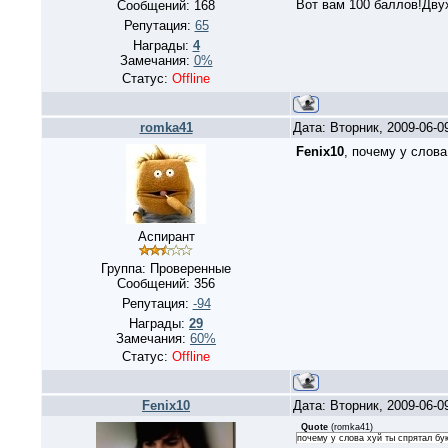
Вот вам 100 баллов!Двух
Сообщений:
168
Репутация:
65
Награды:
4
Замечания:
0%
Статус:
Offline
romka41
Дата: Вторник, 2009-06-
Fenix10
, почему у слова
Аспирант
Группа: Проверенные
Сообщений:
356
Репутация:
-94
Награды:
29
Замечания:
60%
Статус:
Offline
Fenix10
Дата: Вторник, 2009-06-
Quote
(
romka41
)
почему у слова хуй ты спрятал бук