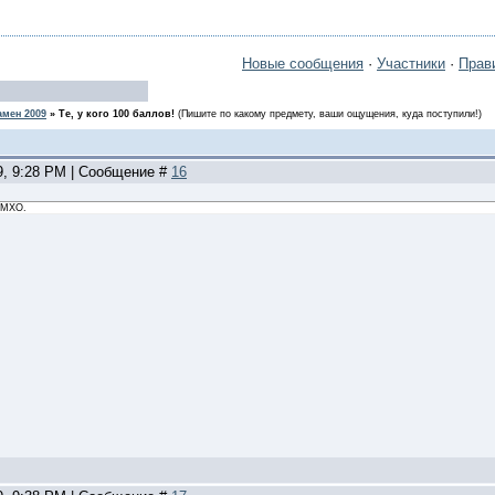
Новые сообщения
·
Участники
·
Прав
амен 2009
»
Те, у кого 100 баллов!
(Пишите по какому предмету, ваши ощущения, куда поступили!)
9, 9:28 PM | Сообщение #
16
ИМХО.