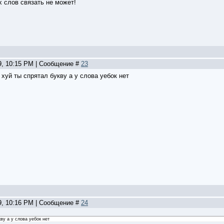
 слов связать не может!
09, 10:15 PM | Сообщение #
23
 хуй ты спрятал букву а у слова уебок нет
09, 10:16 PM | Сообщение #
24
ву а у слова уебок нет