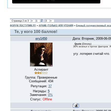
2
Страница
2
из
3
«
1
3
»
ФОРУМ ПОСТУПИМ.РУ
»
АРХИВ (ТОЛЬКО ДЛЯ ЧТЕНИЯ)
»
Единый государственный экз
Те, у кого 100 баллов!
ery1450
Дата: Вторник, 2009-06-0
Quote
(
Dimony
)
40% везенья и прочих факторов. 
угу. лотерея считай что.
Аспирант
Группа: Проверенные
Сообщений:
434
Репутация:
37
Награды:
5
Замечания:
0%
Статус:
Offline