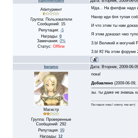
flammenstein
Дата: Вторник, 2009-06-0
Мда... На филфак надо и
Абитуриент
Нахер иди бля тупая соб
Группа: Пользователи
Сообщений:
15
И что этим ты нам дока
Репутация:
-5
Я этим доказал чмо тупо
Награды:
0
Замечания:
0%
3.bI Великий и могучий 
Статус:
Offline
3.bI #2 На этом форуме 
keramo
Дата: Вторник, 2009-06-0
пока!
Добавлено
(2009-06-09,
--------------------------------------
зы. ты даже не знаешь к
Поставьте плюс! отвечу тем же=)
Магистр
Группа: Проверенные
Сообщений:
292
Репутация:
99
Награды:
12