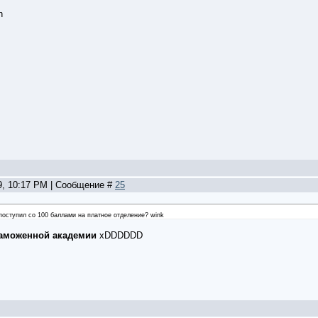
09, 10:17 PM | Сообщение #
25
 поступил со 100 баллами на платное отделение? wink
аможенной академии
xDDDDDD