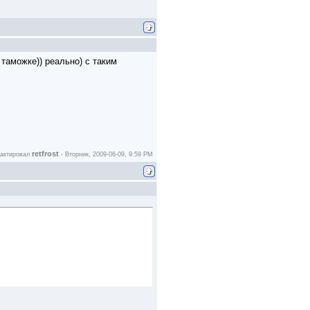
 таможке)) реально) с таким
retfrost
дактировал
-
Вторник, 2009-06-09, 9:59 PM