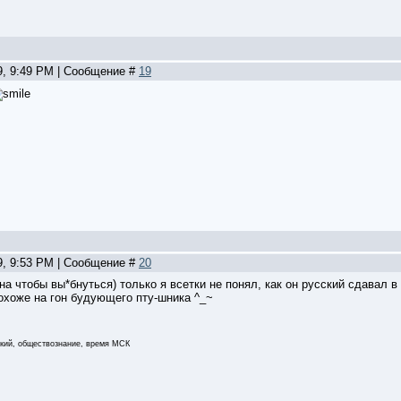
9, 9:49 PM | Сообщение #
19
9, 9:53 PM | Сообщение #
20
а чтобы вы*бнуться) только я всетки не понял, как он русский сдавал в
похоже на гон будующего пту-шника ^_~
ский, обществознание, время МСК