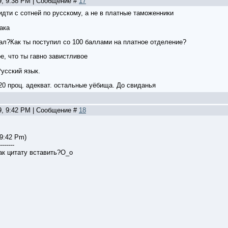
9, 9:38 PM | Сообщение #
17
дти с сотней по русскому, а не в платные таможенники
ака
зал?Как ты поступил со 100 баллами на платное отделение?
е, что ты гавно завистливое
Русский язык.
20 проц. адекват. остальные уёбища. До свиданья
9, 9:42 PM | Сообщение #
18
 9:42 Pm)
-------
ак цитату вставить?О_о