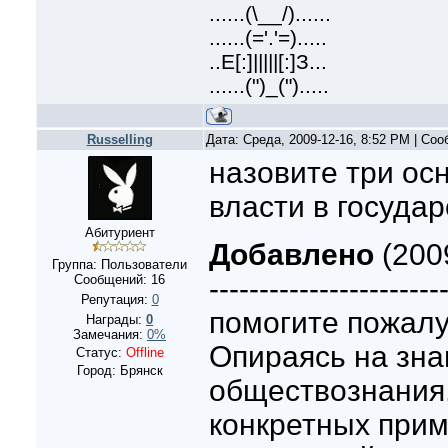
......(\__/)......
......(='.'=).....
..E[:]|||||[:]З...
......(")_(").....
Russelling
Дата: Среда, 2009-12-16, 8:52 PM | Со
назовите три ос
власти в государс
Абитуриент
Добавлено
(2009
Группа: Пользователи
-----------------------
Сообщений:
16
Репутация:
0
помогите пожалуй
Награды:
0
Замечания:
0%
Опираясь на зна
Статус:
Offline
Город: Брянск
обществознания
конкретных прим