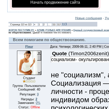
Начать продвижение сайта
Новые сообщения
·
Уч
113
Страница
113
из
113
«
1
2
…
111
112
ФОРУМ ПОСТУПИМ.РУ
»
АРХИВ (ТОЛЬКО ДЛЯ ЧТЕНИЯ)
»
Единый государственный экзам
по обществознанию.
(Давай те поможем тем кто неможет)
Всем помогаем по обществознанию.
Fleur
Дата: Четверг, 2009-06-11, 2:40 PM | С
Quote
(
Timon2006zenit
)
социализм- окультирован
не "социализм", 
Студент
Социализация —
Группа: Пользователи
личности - проц
Сообщений:
40
Репутация:
9
индивидом обра
Награды:
2
Замечания:
0%
психологических
Статус:
Offline