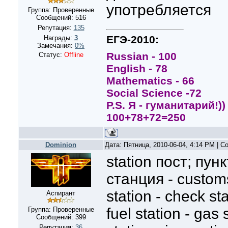
употребляется
Группа: Проверенные
Сообщений:
516
Репутация:
135
ЕГЭ-2010:
Награды:
3
Замечания:
0%
Russian - 100
Статус:
Offline
English - 78
Mathematics - 66
Social Scienсe -72
P.S. Я - гуманитарий!))
100+78+72=250
Dominion
Дата: Пятница, 2010-06-04, 4:14 PM | 
station пост; пунк
станция - customs 
station - check stat
Аспирант
fuel station - gas 
Группа: Проверенные
Сообщений:
399
Репутация:
36