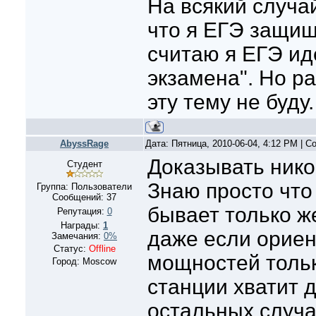
На всякий случа
что я ЕГЭ защищ
считаю я ЕГЭ и
экзамена". Но р
эту тему не буду. 
AbyssRage
Дата: Пятница, 2010-06-04, 4:12 PM | 
Доказывать нико
Студент
Знаю просто что
Группа: Пользователи
Сообщений:
37
бывает только ж
Репутация:
0
Награды:
1
даже если ориен
Замечания:
0%
Статус:
Offline
мощностей толь
Город: Moscow
станции хватит д
остальных случа