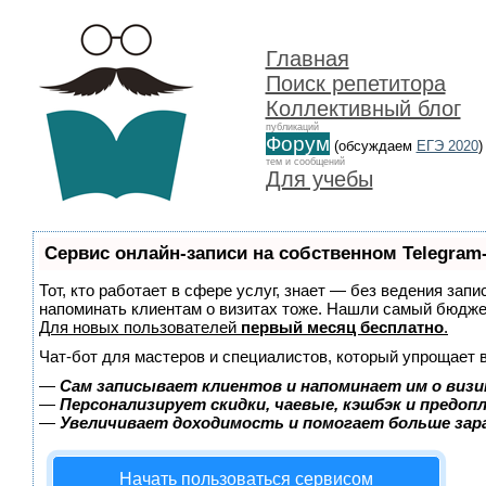
Главная
Поиск репетитора
Коллективный блог
публикаций
Форум
(обсуждаем
ЕГЭ 2020
)
тем и сообщений
Для учебы
Сервис онлайн-записи на собственном Telegram
Тот, кто работает в сфере услуг, знает — без ведения запи
напоминать клиентам о визитах тоже. Нашли самый бюдж
Для новых пользователей
первый месяц бесплатно
.
Чат-бот для мастеров и специалистов, который упрощает 
—
Сам записывает клиентов и напоминает им о визи
—
Персонализирует скидки, чаевые, кэшбэк и предоп
—
Увеличивает доходимость и помогает больше за
Начать пользоваться сервисом