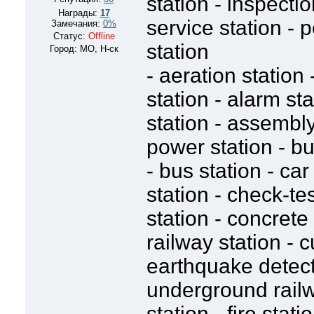
station - inspectio
Награды:
17
service station - p
Замечания:
0%
Статус:
Offline
station
Город: МО, Н-ск
- aeration station 
station - alarm sta
station - assembly
power station - bu
- bus station - car
station - check-te
station - concret
railway station - 
earthquake detect
underground railwa
station - fire stati