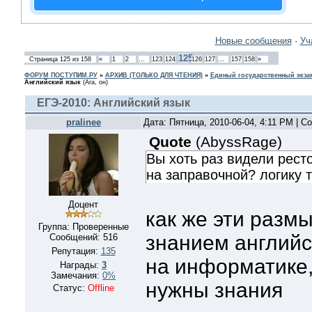
Новые сообщения
·
Уч
125
Страница
125
из
158
«
1
2
…
123
124
126
127
…
157
158
»
ФОРУМ ПОСТУПИМ.РУ
»
АРХИВ (ТОЛЬКО ДЛЯ ЧТЕНИЯ)
»
Единый государственный экзам
Английский язык
(Ага, он)
ЕГЭ-2010: Английский язык
pralinee
Дата: Пятница, 2010-06-04, 4:11 PM | 
Quote
(
AbyssRage
)
Вы хоть раз видели рест
на заправочной? логику 
Доцент
как же эти разм
Группа: Проверенные
знанием английс
Сообщений:
516
Репутация:
135
на информатике,
Награды:
3
Замечания:
0%
нужны знания
Статус:
Offline