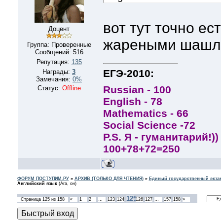
sewage pumping station - s
pumping station - solar sta
вот тут точно ес
station - step-up pumping 
Доцент
railway station - suburban s
жареными шашл
Группа: Проверенные
transforming station - unde
Сообщений:
516
ventilating station - water 
Репутация:
135
purification station - water
ЕГЭ-2010:
Награды:
3
Замечания:
0%
treatment station
Russian - 100
Статус:
Offline
English - 78
Mathematics - 66
Social Scienсe -72
P.S. Я - гуманитарий!))
100+78+72=250
ФОРУМ ПОСТУПИМ.РУ
»
АРХИВ (ТОЛЬКО ДЛЯ ЧТЕНИЯ)
»
Единый государственный экзам
Английский язык
(Ага, он)
125
Страница
125
из
158
«
1
2
…
123
124
126
127
…
157
158
»