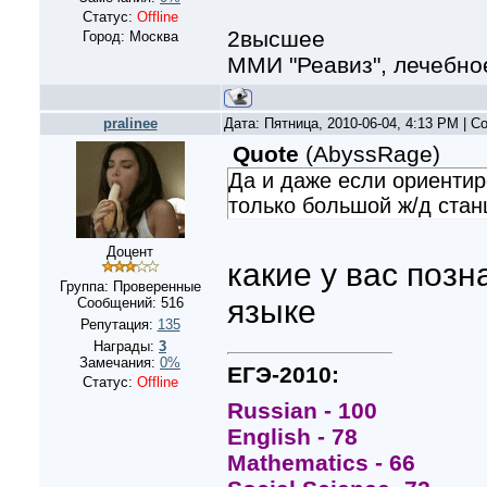
Статус:
Offline
2высшее
Город: Москва
ММИ "Реавиз", лечебно
pralinee
Дата: Пятница, 2010-06-04, 4:13 PM | 
Quote
(
AbyssRage
)
Да и даже если ориенти
только большой ж/д стан
Доцент
какие у вас позн
Группа: Проверенные
языке
Сообщений:
516
Репутация:
135
Награды:
3
Замечания:
0%
ЕГЭ-2010:
Статус:
Offline
Russian - 100
English - 78
Mathematics - 66