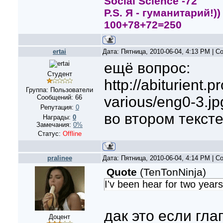
Social Scienсe -72
P.S. Я - гуманитарий!))
100+78+72=250
ertai
Дата: Пятница, 2010-06-04, 4:13 PM | 
ещё вопрос:
Студент
http://abiturient.p
Группа: Пользователи
Сообщений:
66
various/eng0-3.jp
Репутация:
0
во втором тексте
Награды:
0
Замечания:
0%
Статус:
Offline
pralinee
Дата: Пятница, 2010-06-04, 4:14 PM | 
Quote
(
TenTonNinja
)
I'v been hear for two years
дак это если глаг
Доцент