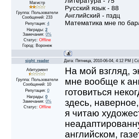
Литература - 75
Магистр
Русский язык - 88
Группа: Пользователи
Английский - пздц
Сообщений:
233
Математика мне по бар
Репутация:
4
Награды:
2
Замечания:
0%
Статус:
Offline
Город: Воронеж
sight_reader
Дата: Пятница, 2010-06-04, 4:12 PM | 
На мой взгляд, 
Абитуриент
мне вообще к ан
Группа: Пользователи
Сообщений:
10
готовиться неко
Репутация:
0
Награды:
0
здесь, наверное,
Замечания:
0%
Статус:
Offline
я читаю художе
неадаптированн
английском, газ