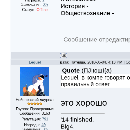
Награды:
2
Замечания:
0%
История -
Статус:
Offline
Обществознание -
Сообщение отредакти
Lequel
Дата: Пятница, 2010-06-04, 4:13 PM | 
Quote
(
ПJIюшI{а
)
Lequel, в компе говорят 
правильный ответ
Нобелевский лауреат
это хорошо
Группа: Проверенные
Сообщений:
3163
'14 finished.
Репутация:
791
Награды:
49
Big4.
Замечания:
0%