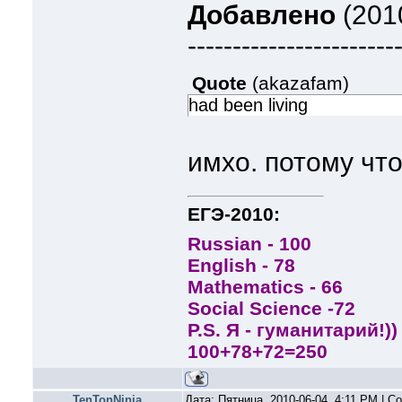
Добавлено
(2010
-----------------------
Quote
(
akazafam
)
had been living
имхо. потому что
ЕГЭ-2010:
Russian - 100
English - 78
Mathematics - 66
Social Scienсe -72
P.S. Я - гуманитарий!))
100+78+72=250
TenTonNinja
Дата: Пятница, 2010-06-04, 4:11 PM | 