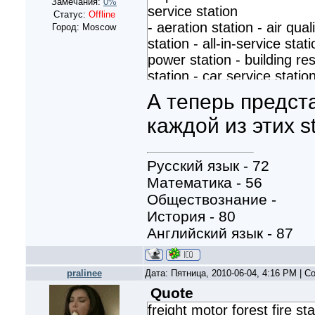
Замечания:
0%
service station
Статус:
Offline
- aeration station - air qua
Город: Moscow
station - all-in-service sta
power station - building res
station - car service stati
station - concrete deep un
А теперь предст
customs station - earthqua
каждой из этих st
underground railway station -
freight motor forest fire sta
station - generating station
Русский язык - 72
hydrometric station - lift sta
Математика - 56
station - low-depth undergr
Обществознание -
station - lubricating statio
История - 80
maintenance station - mixin
Английский язык - 87
nuclear power station - pai
car station - plastering stat
pumping station - radar stat
pralinee
Дата: Пятница, 2010-06-04, 4:16 PM | 
- reclamation station - reco
Quote
recycling pumping station - 
freight motor forest fire sta