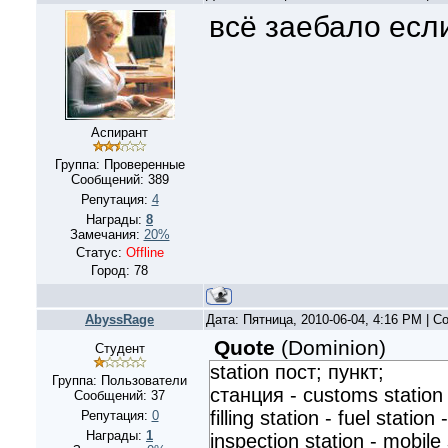
всё заебало есл
Аспирант
Группа: Проверенные
Сообщений:
389
Репутация:
4
Награды:
8
Замечания:
20%
Статус:
Offline
Город: 78
AbyssRage
Дата: Пятница, 2010-06-04, 4:16 PM | 
Quote
(
Dominion
)
Студент
station пост; пункт;
Группа: Пользователи
станция - customs station - 
Сообщений:
37
filling station - fuel station
Репутация:
0
Награды:
1
inspection station - mobile 