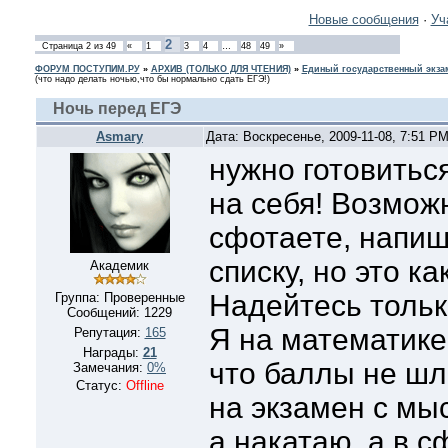
Новые сообщения
·
Уч
2
Страница
2
из
49
«
1
3
4
…
48
49
»
ФОРУМ ПОСТУПИМ.РУ
»
АРХИВ (ТОЛЬКО ДЛЯ ЧТЕНИЯ)
»
Единый государственный экзам
(что надо делать ночью,что бы нормально сдать ЕГЭ!)
Ночь перед ЕГЭ
Asmary
Дата: Воскресенье, 2009-11-08, 7:51 P
нужно готовитьс
на себя! Возмож
сфотаете, напиш
списку, но это к
Академик
Надейтесь тольк
Группа: Проверенные
Сообщений:
1229
Я на математике
Репутация:
165
Награды:
21
что баллы не шл
Замечания:
0%
Статус:
Offline
на экзамен с мы
а накатаю, а в 