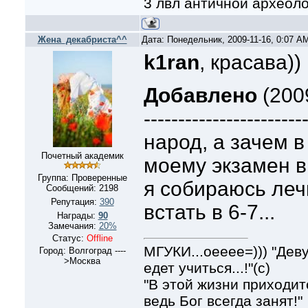
3 лвл античной археол
Жена_декабриста^^
Дата: Понедельник, 2009-11-16, 0:07 A
k1ran
, красава))
Добавлено
(2009
-----------------------
народ, а зачем в
Почетный академик
моему экзамен в 
Группа: Проверенные
я собираюсь лечь
Сообщений:
2198
Репутация:
390
встать в 6-7...
Награды:
90
Замечания:
20%
Статус:
Offline
МГУКИ...оееее=))) "Дев
Город: Волгоград ----
>Москва
едет учиться...!"(с)
"В этой жизни приходит
ведь Бог всегда занят!"