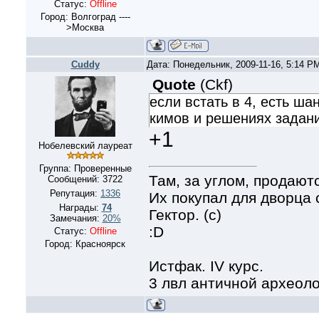
Статус:
Offline
Город: Волгоград ----
>Москва
Cuddy
Дата: Понедельник, 2009-11-16, 5:14 P
Quote
(
Ckf
)
если встать в 4, есть ша
кимов и решениях задани
+1
Нобелевский лауреат
Группа: Проверенные
Там, за углом, продают
Сообщений:
3722
Репутация:
1336
Их покупал для дворца
Награды:
74
Гектор. (с)
Замечания:
20%
:D
Статус:
Offline
Город: Красноярск
Истфак. IV курс.
3 лвл античной археол