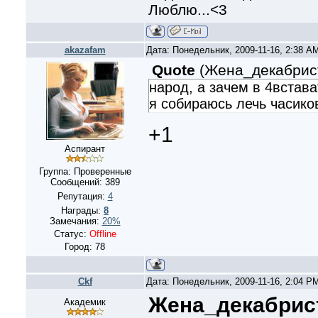
Люблю...<3
akazafam
Дата: Понедельник, 2009-11-16, 2:38 A
Quote
(
Жена_декабрис
народ, а зачем в 4встава
я собираюсь лечь часиков 
+1
Аспирант
Группа: Проверенные
Сообщений:
389
Репутация:
4
Награды:
8
Замечания:
20%
Статус:
Offline
Город: 78
Ckf
Дата: Понедельник, 2009-11-16, 2:04 P
Жена_декабрис
Академик