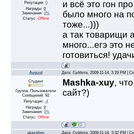
и всё это гон про
Репутация:
0
Награды:
0
было много на п
Замечания:
0%
Статус:
Offline
тоже...)))
а так товарищи 
много...егэ это 
готовиться! удачи
August
Дата: Суббота, 2009-11-14, 3:29 PM | 
Mashka-xuy
, чт
Студент
сайт?)
Группа: Пользователи
Сообщений:
92
Репутация:
-4
Награды:
0
Замечания:
0%
Статус:
Offline
akazafam
Дата: Суббота, 2009-11-14, 3:32 PM | 