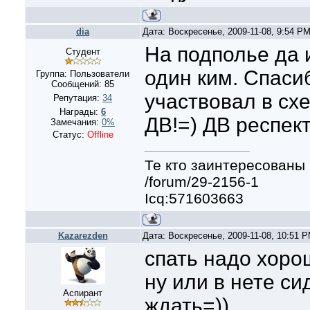
dia
Дата: Воскресенье, 2009-11-08, 9:54 P
На подполье да и
Студент
один ким. Спаси
Группа: Пользователи
Сообщений:
85
участвовал в сх
Репутация:
34
Награды:
6
ДВ!=) ДВ респект!
Замечания:
0%
Статус:
Offline
Те кто заинтересованы 
/forum/29-2156-1
Icq:571603663
Kazarezden
Дата: Воскресенье, 2009-11-08, 10:51 
спать надо хоро
ну или в нете с
Аспирант
ждать=))