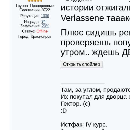
истории отжига
Группа: Проверенные
Сообщений:
3722
Verlassene тааа
Репутация:
1336
Награды:
74
Замечания:
20%
Плюс сидишь ре
Статус:
Offline
Город: Красноярск
проверяешь попу
утром.. ждешь Д
Там, за углом, продают
Их покупал для дворца
Гектор. (с)
:D
Истфак. IV курс.