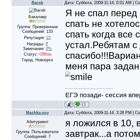
Bacek
Дата: Суббота, 2009-11-14, 0:01 AM | 
Я не спал перед
Бакалавр
спать не хотелос
Группа: Проверенные
Сообщений:
133
спать когда все 
Репутация:
23
устал.Ребятам с
Награды:
7
Замечания:
0%
спасибо!!!Вариан
Статус:
Offline
Город: Новоорск
меня пара задан
ЕГЭ позади- сессия впер
Mashka-xuy
Дата: Суббота, 2009-11-14, 3:28 PM | 
я ложился в 10, в
Абитуриент
завтрак...а пото
Группа: Пользователи
Сообщений:
7