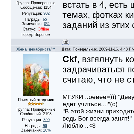
встать в 4, есть
Группа: Проверенные
Сообщений:
1154
темах, фотках к
Репутация:
902
Награды:
65
заданий из этих
Замечания:
0%
Статус:
Offline
Город: Воронеж
Жена_декабриста^^
Дата: Понедельник, 2009-11-16, 4:48 P
Ckf
, взгялнуть к
задрачиваться п
считаю, что не ст
МГУКИ...оееее=))) "Дев
Почетный академик
едет учиться...!"(с)
Группа: Проверенные
"В этой жизни приходит
Сообщений:
2198
ведь Бог всегда занят!"
Репутация:
390
Люблю...<3
Награды:
90
Замечания:
20%