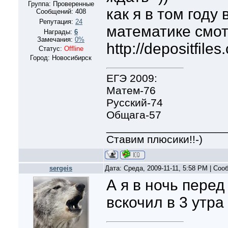
Группа: Проверенные
как я в том году
Сообщений:
408
Репутация:
24
математике смот
Награды:
6
Замечания:
0%
http://depositfile
Статус:
Offline
Город: Новосибирск
ЕГЭ 2009:
Матем-76
Русский-74
Общага-57
___________________
Ставим плюсики!!-)
sergeis
Дата: Среда, 2009-11-11, 5:58 PM | Со
А я в ночь перед
вскочил в 3 утра