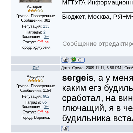
МГТУГА Информационна
Аспирант
___________________
Бюджет, Москва, Р.Я+
Группа: Проверенные
Сообщений:
381
Репутация:
133
Награды:
2
Замечания:
0%
Статус:
Offline
Сообщение отредакти
Город: Удмуртия
Ckf
Дата: Среда, 2009-11-11, 6:58 PM | Со
sergeis
, а у ме
Академик
каким егэ будиль
Группа: Проверенные
Сообщений:
1154
сработал, на ви
Репутация:
902
Награды:
65
глючащий, я в ч
Замечания:
0%
Статус:
Offline
будильника встал
Город: Воронеж