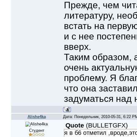
Прежде, чем чит
литературу, нео
встать на перву
и с нее постепе
вверх.
Таким образом, 
очень актуальну
проблему. Я бла
что она застави
задуматься над 
Alishe4ka
Дата: Понедельник, 2010-05-31, 6:22 
Quote
(
BULLETGFX
)
Студент
я в б6 отметил ,вроде,э