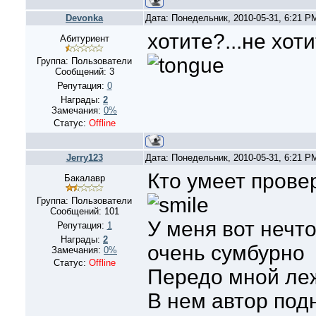
Devonka
Дата: Понедельник, 2010-05-31, 6:21 
хотите?...не хоти
Абитуриент
Группа: Пользователи
Сообщений:
3
Репутация:
0
Награды:
2
Замечания:
0%
Статус:
Offline
Jerry123
Дата: Понедельник, 2010-05-31, 6:21 
Кто умеет прове
Бакалавр
Группа: Пользователи
Сообщений:
101
У меня вот нечто
Репутация:
1
Награды:
2
очень сумбурно
Замечания:
0%
Статус:
Offline
Передо мной леж
В нем автор под