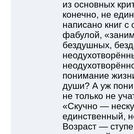
из основных кри
конечно, не еди
написано книг с
фабулой, «заним
бездушных, безд
неодухотворённ
неодухотворённ
понимание жизн
души? А уж пони
не только не уча
«Скучно — неску
единственный, н
Возраст — ступе