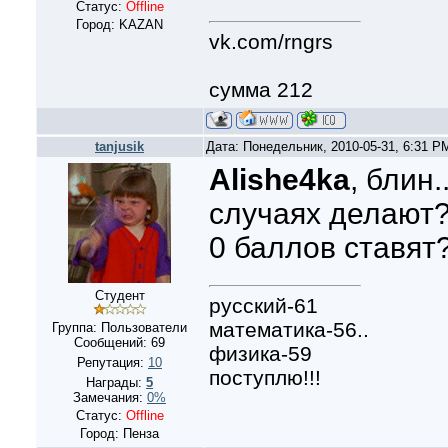
Статус:
Offline
Город: KAZAN
vk.com/rngrs
сумма 212
tanjusik
Дата: Понедельник, 2010-05-31, 6:31 
Alishe4ka
, блин.
случаях делают
0 баллов ставят
Студент
русский-61
математика-56..
Группа: Пользователи
Сообщений:
69
физика-59
Репутация:
10
поступлю!!!
Награды:
5
Замечания:
0%
Статус:
Offline
Город: Пенза