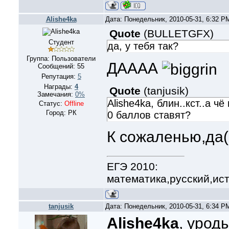
Alishe4ka
Дата: Понедельник, 2010-05-31, 6:32 
Quote
(
BULLETGFX
)
Студент
да, у тебя так?
Группа: Пользователи
ДАААА
Сообщений:
55
Репутация:
5
Награды:
4
Quote
(
tanjusik
)
Замечания:
0%
Alishe4ka, блин..кст..а ч
Статус:
Offline
Город: РК
0 баллов ставят?
К сожаленью,да(
ЕГЭ 2010:
математика,русский,ис
tanjusik
Дата: Понедельник, 2010-05-31, 6:34 
Alishe4ka
, урод