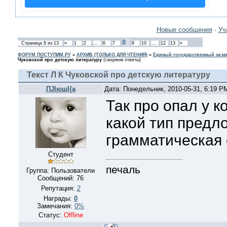
Новые сообщения
·
Уч
8
Страница
8
из
13
«
1
2
…
6
7
9
10
…
12
13
»
ФОРУМ ПОСТУПИМ.РУ
»
АРХИВ (ТОЛЬКО ДЛЯ ЧТЕНИЯ)
»
Единый государственный экзам
Чуковской про детскую литературу
(сверяем ответы)
Текст Л К Чуковской про детскую литературу
ПJIюшI{а
Дата: Понедельник, 2010-05-31, 6:19 
Так про опал у к
какой тип предл
грамматическая
Студент
печаль
Группа: Пользователи
Сообщений:
76
Репутация:
2
Награды:
0
Замечания:
0%
Статус:
Offline