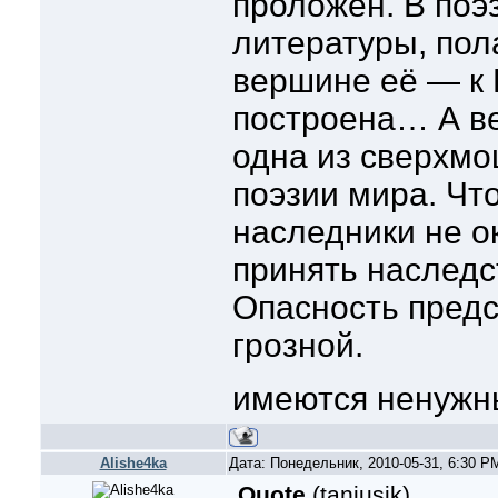
проложен. В поэз
литературы, пола
вершине её — к
построена… А ве
одна из сверхм
поэзии мира. Что
наследники не о
принять наследс
Опасность предс
грозной.
имеются ненужны
Alishe4ka
Дата: Понедельник, 2010-05-31, 6:30 
Quote
(
tanjusik
)