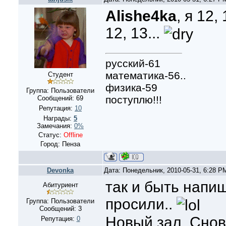
Alishe4ka
, я 12,
12, 13...
русский-61
математика-56..
Студент
физика-59
Группа: Пользователи
поступлю!!!
Сообщений:
69
Репутация:
10
Награды:
5
Замечания:
0%
Статус:
Offline
Город: Пенза
Devonka
Дата: Понедельник, 2010-05-31, 6:28 
так и быть напишу
Абитуриент
просили..
Группа: Пользователи
Сообщений:
3
Новый зал. Снов
Репутация:
0