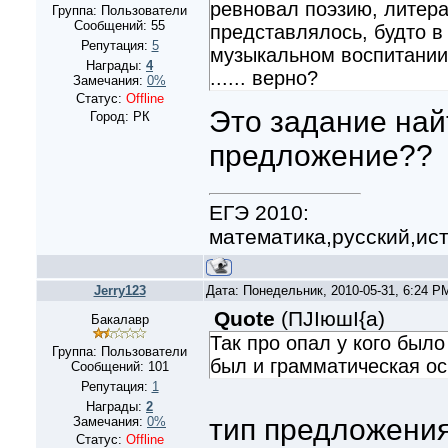
ревновал поэзию, литера
Группа: Пользователи
Сообщений:
55
представлялось, будто в 
Репутация:
5
музыкальном воспитании
Награды:
4
...... верно?
Замечания:
0%
Статус:
Offline
Это задание най
Город: РК
предложение??
ЕГЭ 2010:
математика,русский,ис
Jerry123
Дата: Понедельник, 2010-05-31, 6:24 
Quote
(
ПJIюшI{а
)
Бакалавр
Так про опал у кого был
Группа: Пользователи
был и грамматическая о
Сообщений:
101
Репутация:
1
Награды:
2
тип предложени
Замечания:
0%
Статус:
Offline