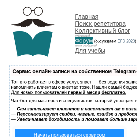
Главная
Поиск репетитора
Коллективный блог
публикаций
Форум
(обсуждаем
ЕГЭ 2020
)
тем и сообщений
Для учебы
Сервис онлайн-записи на собственном Telegram
Тот, кто работает в сфере услуг, знает — без ведения запи
напоминать клиентам о визитах тоже. Нашли самый бюдж
Для новых пользователей
первый месяц бесплатно
.
Чат-бот для мастеров и специалистов, который упрощает 
—
Сам записывает клиентов и напоминает им о визи
—
Персонализирует скидки, чаевые, кэшбэк и предоп
—
Увеличивает доходимость и помогает больше за
Начать пользоваться сервисом