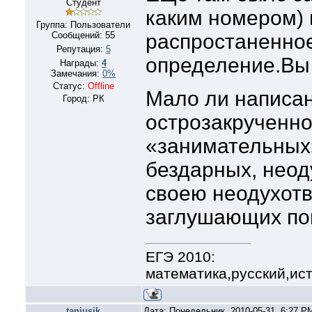
Студент
каким номером) 
Группа: Пользователи
Сообщений:
55
распростаненно
Репутация:
5
определение.Вы 
Награды:
4
Замечания:
0%
Статус:
Offline
Мало ли написан
Город: РК
острозакрученно
«занимательных»
бездарных, неод
своею неодухот
заглушающих по
ЕГЭ 2010:
математика,русский,ис
tanjusik
Дата: Понедельник, 2010-05-31, 6:27 