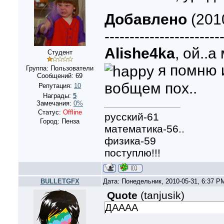
Добавлено
(2010
-----------------------
Alishe4ka
, ой..а
Студент
я помню и
Группа: Пользователи
Сообщений:
69
вобщем пох..
Репутация:
10
Награды:
5
Замечания:
0%
Статус:
Offline
русский-61
Город: Пенза
математика-56..
физика-59
поступлю!!!
BULLETGFX
Дата: Понедельник, 2010-05-31, 6:37 
Quote
(
tanjusik
)
ДАААА