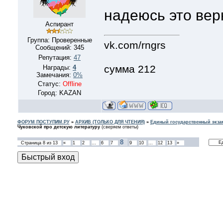
надеюсь это вер
Аспирант
Группа: Проверенные
vk.com/rngrs
Сообщений:
345
Репутация:
47
сумма 212
Награды:
4
Замечания:
0%
Статус:
Offline
Город: KAZAN
ФОРУМ ПОСТУПИМ.РУ
»
АРХИВ (ТОЛЬКО ДЛЯ ЧТЕНИЯ)
»
Единый государственный экзам
Чуковской про детскую литературу
(сверяем ответы)
8
Страница
8
из
13
«
1
2
…
6
7
9
10
…
12
13
»