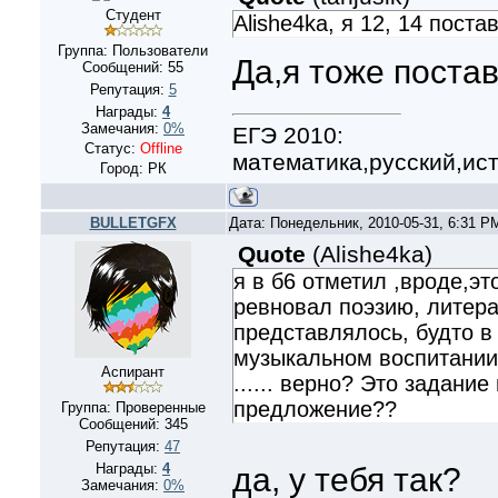
Студент
Alishe4ka, я 12, 14 постав
Группа: Пользователи
Да,я тоже постав
Сообщений:
55
Репутация:
5
Награды:
4
Замечания:
0%
ЕГЭ 2010:
Статус:
Offline
математика,русский,ис
Город: РК
BULLETGFX
Дата: Понедельник, 2010-05-31, 6:31 
Quote
(
Alishe4ka
)
я в б6 отметил ,вроде,э
ревновал поэзию, литера
представлялось, будто в 
музыкальном воспитании
Аспирант
...... верно? Это задани
предложение??
Группа: Проверенные
Сообщений:
345
Репутация:
47
Награды:
4
да, у тебя так?
Замечания:
0%