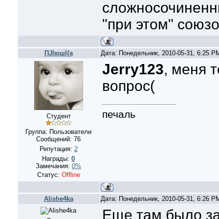
сложносочиненн
"при этом" союзо
ПJIюшI{а
Дата: Понедельник, 2010-05-31, 6:25 
Jerry123
, меня 
вопрос(
печаль
Студент
Группа: Пользователи
Сообщений:
76
Репутация:
2
Награды:
0
Замечания:
0%
Статус:
Offline
Alishe4ka
Дата: Понедельник, 2010-05-31, 6:26 
Еще там было за