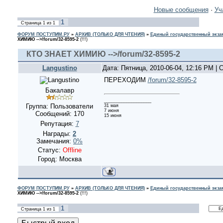
Новые сообщения
·
Уч
1
Страница
1
из
1
ФОРУМ ПОСТУПИМ.РУ
»
АРХИВ (ТОЛЬКО ДЛЯ ЧТЕНИЯ)
»
Единый государственный экзам
ХИМИЮ -->/forum/32-8595-2
(!!!)
КТО ЗНАЕТ ХИМИЮ -->/forum/32-8595-2
Langustino
Дата: Пятница, 2010-06-04, 12:16 PM |
ПЕРЕХОДИМ
/forum/32-8595-2
Бакалавр
___________________
Группа: Пользователи
31 мая
7 июня
Сообщений:
170
15 июня
Репутация:
7
Награды:
2
Замечания:
0%
Статус:
Offline
Город: Москва
ФОРУМ ПОСТУПИМ.РУ
»
АРХИВ (ТОЛЬКО ДЛЯ ЧТЕНИЯ)
»
Единый государственный экзам
ХИМИЮ -->/forum/32-8595-2
(!!!)
1
Страница
1
из
1