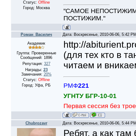
Статус:
Offline
Город: Москва
"САМОЕ НЕПОСТИЖИМО
ПОСТИЖИМ."
Роман_Василич
Дата: Воскресенье, 2010-06-06, 5:42 P
http://abiturient.p
Академик
(для тех кто в та
Группа: Проверенные
Сообщений:
1896
читаем и вникае
Репутация:
327
Награды:
23
Замечания:
20%
Статус:
Offline
РМФ
221
Город: Уфа, РБ
УГНТУ БГР-10-01
Первая сессия без трое
Chubrozavr
Дата: Воскресенье, 2010-06-06, 5:44 P
Ребят, а как там