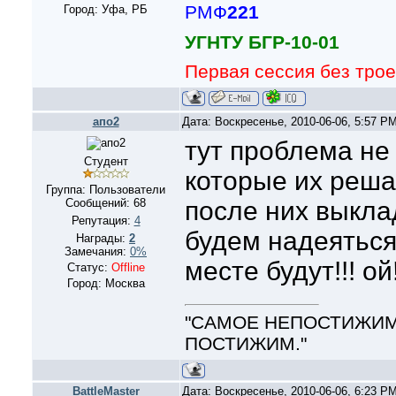
РМФ
221
Город: Уфа, РБ
УГНТУ БГР-10-01
Первая сессия без трое
апо2
Дата: Воскресенье, 2010-06-06, 5:57 P
тут проблема не 
Студент
которые их решаю
Группа: Пользователи
Сообщений:
68
после них выкла
Репутация:
4
будем надеяться
Награды:
2
Замечания:
0%
месте будут!!! ой!
Статус:
Offline
Город: Москва
"САМОЕ НЕПОСТИЖИМО
ПОСТИЖИМ."
BattleMaster
Дата: Воскресенье, 2010-06-06, 6:23 P