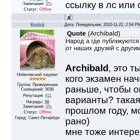
ссылку в лс или 
Замечания:
0%
Статус:
Offline
Krolick
Дата: Понедельник, 2010-11-22, 2:54 P
Quote
(
Archibald
)
Народ а где публикуются
от наших друзей с други
Archibald
, это т
Нобелевский лауреат
кого экзамен нач
Группа: Проверенные
раньше, чтобы о
Сообщений:
3036
Репутация:
811
варианты? такая
Награды:
58
Замечания:
0%
прошлом году, м
Статус:
Offline
Город: Санкт-Петербург
рано)
мне тоже интере