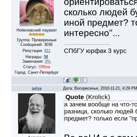
ориентироваться
сколько людей б
иной предмет? т
Нобелевский лауреат
интересно"...
Группа: Проверенные
Сообщений:
3036
СПбГУ юрфак 3 курс
Репутация:
811
Награды:
58
Замечания:
0%
Статус:
Offline
Город: Санкт-Петербург
selya
Дата: Воскресенье, 2010-11-21, 4:29 P
Quote
(
Krolick
)
а зачем вообще на что-т
разница, сколько людей 
предмет? только если "пр