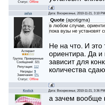
Статус:
Offline
selya
Дата: Воскресенье, 2010-11-21, 3:10 P
Quote
(
apotigma
)
в любом случае, ориенти
пока вузы не установят с
Не на что. И это
Аспирант
ориентира. Да и 
Группа: Проверенные
зависит для конк
Сообщений:
321
Репутация:
112
количества сда
Награды:
9
Замечания:
0%
Статус:
Offline
Krolick
Дата: Воскресенье, 2010-11-21, 3:36 P
а зачем вообще 