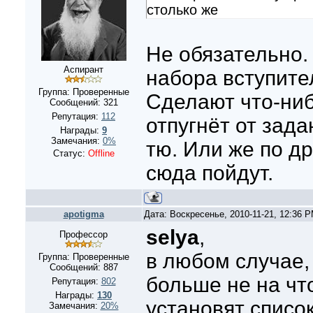
столько же
Не обязательно. 
Аспирант
набора вступите
Группа: Проверенные
Сделают что-ниб
Сообщений:
321
Репутация:
112
отпугнёт от зада
Награды:
9
Замечания:
0%
тю. Или же по др
Статус:
Offline
сюда пойдут.
apotigma
Дата: Воскресенье, 2010-11-21, 12:36 
selya
,
Профессор
в любом случае,
Группа: Проверенные
Сообщений:
887
больше не на что
Репутация:
802
Награды:
130
установят список
Замечания:
20%