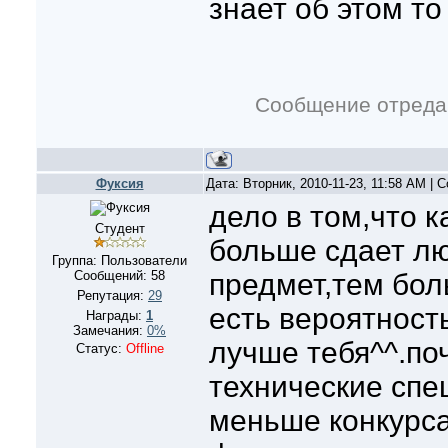
знает об этом то
Сообщение отреда
Фуксия
Дата: Вторник, 2010-11-23, 11:58 AM |
дело в том,что к
Студент
больше сдает лю
Группа: Пользователи
Сообщений:
58
предмет,тем бол
Репутация:
29
есть вероятность
Награды:
1
Замечания:
0%
лучше тебя^^.по
Статус:
Offline
технические спе
меньше конкурса