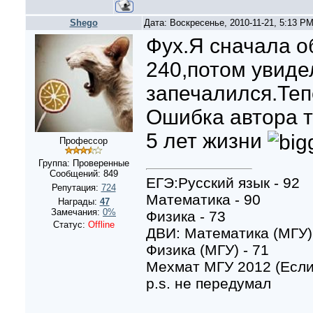
Shego
Дата: Воскресенье, 2010-11-21, 5:13 P
Фух.Я сначала о
240,потом увидел
запечалился.Теп
Ошибка автора т
5 лет жизни
Профессор
Группа: Проверенные
Сообщений:
849
ЕГЭ:Русский язык - 92
Репутация:
724
Математика - 90
Награды:
47
Замечания:
0%
Физика - 73
Статус:
Offline
ДВИ: Математика (МГУ) 
Физика (МГУ) - 71
Мехмат МГУ 2012 (Если
p.s. не передумал