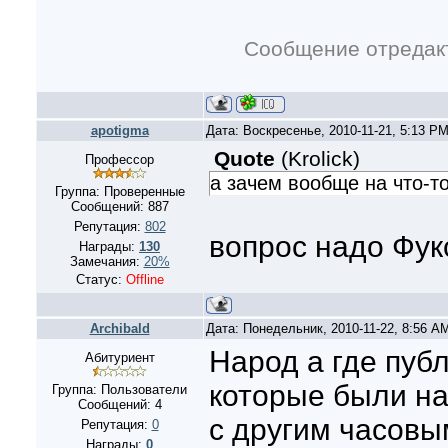
Сообщение отредак
apotigma
Дата: Воскресенье, 2010-11-21, 5:13 P
Quote
(
Krolick
)
Профессор
а зачем вообще на что-т
Группа: Проверенные
Сообщений:
887
Репутация:
802
вопрос надо Фук
Награды:
130
Замечания:
20%
Статус:
Offline
Archibald
Дата: Понедельник, 2010-11-22, 8:56 A
Народ а где пуб
Абитуриент
которые были на
Группа: Пользователи
Сообщений:
4
с другим часовы
Репутация:
0
Награды:
0