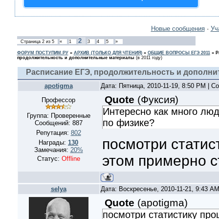
Новые сообщения
·
Уч
2
Страница
2
из
5
«
1
3
4
5
»
ФОРУМ ПОСТУПИМ.РУ
»
АРХИВ (ТОЛЬКО ДЛЯ ЧТЕНИЯ)
»
ОБЩИЕ ВОПРОСЫ ЕГЭ 2011
»
Р
продолжительность и дополнительные материалы
(в 2011 году)
Расписание ЕГЭ, продолжительность и дополн
apotigma
Дата: Пятница, 2010-11-19, 8:50 PM | 
Quote
(
Фуксия
)
Профессор
Интересно как много люде
Группа: Проверенные
по физике?
Сообщений:
887
Репутация:
802
посмотри статист
Награды:
130
Замечания:
20%
этом примерно с
Статус:
Offline
selya
Дата: Воскресенье, 2010-11-21, 9:43 A
Quote
(
apotigma
)
посмотри статистику про