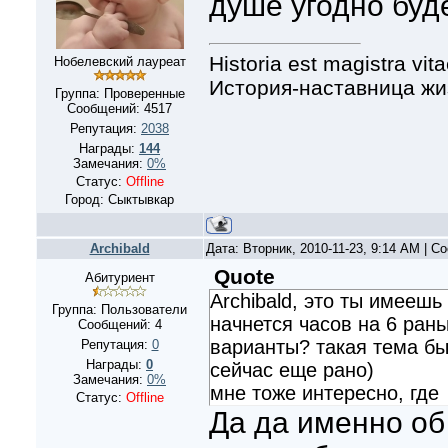
душе угодно буде
Historia est magistra vita
Нобелевский лауреат
История-наставница жи
Группа: Проверенные
Сообщений:
4517
Репутация:
2038
Награды:
144
Замечания:
0%
Статус:
Offline
Город: Сыктывкар
Archibald
Дата: Вторник, 2010-11-23, 9:14 AM | 
Quote
Абитуриент
Archibald, это ты имеешь 
Группа: Пользователи
начнется часов на 6 ран
Сообщений:
4
варианты? такая тема бы
Репутация:
0
Награды:
0
сейчас еще рано)
Замечания:
0%
мне тоже интересно, где
Статус:
Offline
Да да именно об 