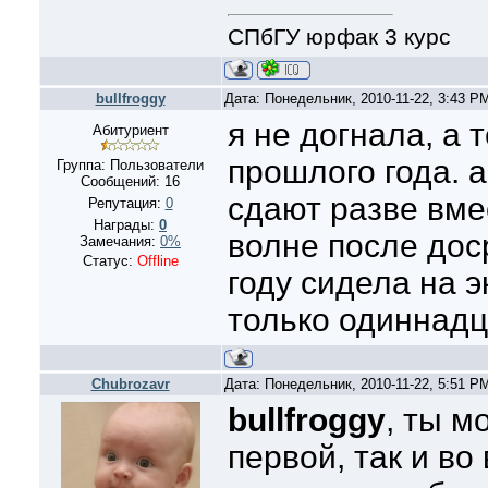
СПбГУ юрфак 3 курс
bullfroggy
Дата: Понедельник, 2010-11-22, 3:43 P
я не догнала, а 
Абитуриент
прошлого года. а
Группа: Пользователи
Сообщений:
16
сдают разве вме
Репутация:
0
Награды:
0
волне после дос
Замечания:
0%
Статус:
Offline
году сидела на э
только одиннадц
Chubrozavr
Дата: Понедельник, 2010-11-22, 5:51 P
bullfroggy
, ты м
первой, так и во