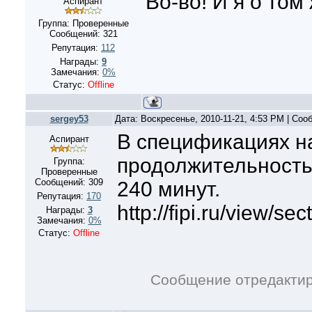
Во-во! И я о том 
Аспирант
Группа: Проверенные
Сообщений:
321
Репутация:
112
Награды:
9
Замечания:
0%
Статус:
Offline
sergey53
Дата: Воскресенье, 2010-11-21, 4:53 PM | Со
В спецификациях н
Аспирант
продолжительность
Группа:
Проверенные
Сообщений:
309
240 минут.
Репутация:
170
http://fipi.ru/view/s
Награды:
3
Замечания:
0%
Статус:
Offline
Сообщение отредакти