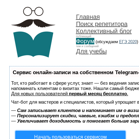
Главная
Поиск репетитора
Коллективный блог
публикаций
Форум
(обсуждаем
ЕГЭ 2020
)
тем и сообщений
Для учебы
Сервис онлайн-записи на собственном Telegram
Тот, кто работает в сфере услуг, знает — без ведения запи
напоминать клиентам о визитах тоже. Нашли самый бюдж
Для новых пользователей
первый месяц бесплатно
.
Чат-бот для мастеров и специалистов, который упрощает 
—
Сам записывает клиентов и напоминает им о визи
—
Персонализирует скидки, чаевые, кэшбэк и предоп
—
Увеличивает доходимость и помогает больше за
Начать пользоваться сервисом