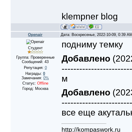
klempner blog
Openair
Дата: Воскресенье, 2022-10-09, 0:39 A
подниму темку
Студент
Добавлено
(2022
Группа: Проверенные
Сообщений:
43
-----------------------
Репутация:
0
Награды:
0
м
Замечания:
0%
Статус:
Offline
Город: Москва
Добавлено
(2023
-----------------------
все еще акуталь
http://kompaswork.ru