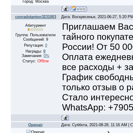
Город: Москва
conradstanton3231003
Дата: Воскресенье, 2021-06-27, 5:20 P
Приглашаем Вас
Абитуриент
тайного покупате
Группа: Пользователи
Сообщений:
9
России! От 50 00
Репутация:
0
Награды:
0
Оплата ежеднев
Замечания:
0%
Статус:
Offline
все расходы + з
График свободны
только отзыв о р
Стало интересн
WhatsApp: +790
Openair
Дата: Суббота, 2021-08-28, 11:16 AM |