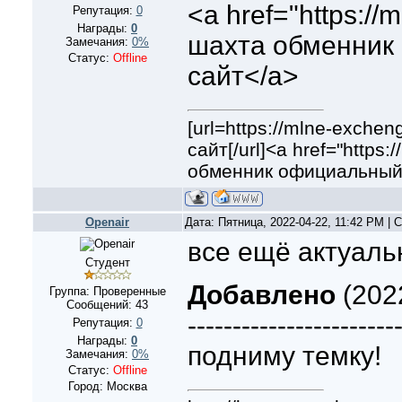
<a href="https:/
Репутация:
0
Награды:
0
шахта обменник
Замечания:
0%
Статус:
Offline
сайт</a>
[url=https://mlne-exch
сайт[/url]<a href="http
обменник официальный
Openair
Дата: Пятница, 2022-04-22, 11:42 PM |
все ещё актуаль
Студент
Добавлено
(2022
Группа: Проверенные
Сообщений:
43
-----------------------
Репутация:
0
Награды:
0
подниму темку!
Замечания:
0%
Статус:
Offline
Город: Москва