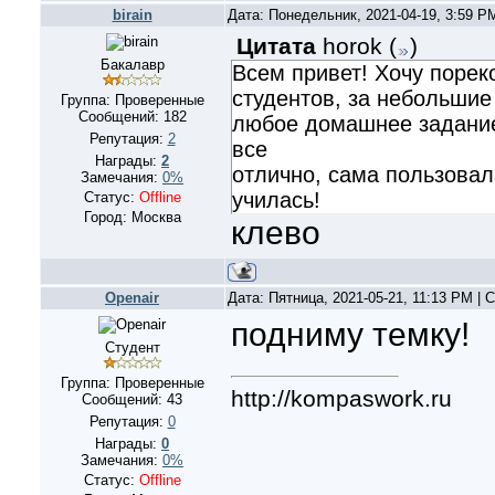
birain
Дата: Понедельник, 2021-04-19, 3:59 
Цитата
horok
(
)
Бакалавр
Всем привет! Хочу порек
студентов, за небольшие
Группа: Проверенные
Сообщений:
182
любое домашнее задание
Репутация:
2
все
Награды:
2
отлично, сама пользовала
Замечания:
0%
училась!
Статус:
Offline
Город: Москва
клево
Openair
Дата: Пятница, 2021-05-21, 11:13 PM |
подниму темку!
Студент
Группа: Проверенные
http://kompaswork.ru
Сообщений:
43
Репутация:
0
Награды:
0
Замечания:
0%
Статус:
Offline