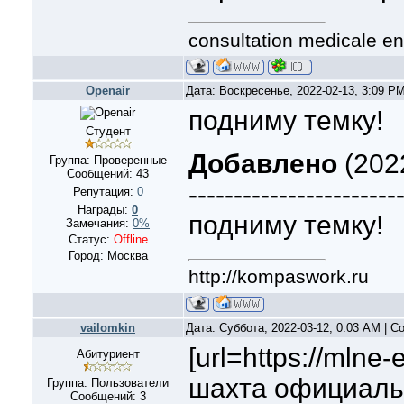
consultation medicale en
Openair
Дата: Воскресенье, 2022-02-13, 3:09 P
подниму темку!
Студент
Добавлено
(2022
Группа: Проверенные
Сообщений:
43
-----------------------
Репутация:
0
Награды:
0
подниму темку!
Замечания:
0%
Статус:
Offline
Город: Москва
http://kompaswork.ru
vailomkin
Дата: Суббота, 2022-03-12, 0:03 AM | 
[url=https://mlne
Абитуриент
шахта официальн
Группа: Пользователи
Сообщений:
3