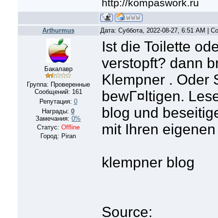
http://kompaswork.ru
Arthurmus
Дата: Суббота, 2022-08-27, 6:51 AM | 
Ist die Toilette 
verstopft? dann b
Бакалавр
Klempner . Oder 
Группа: Проверенные
Сообщений:
161
bewГ¤ltigen. Les
Репутация:
0
blog und beseitig
Награды:
0
Замечания:
0%
mit Ihren eigene
Статус:
Offline
Город: Piran
klempner blog
Source: