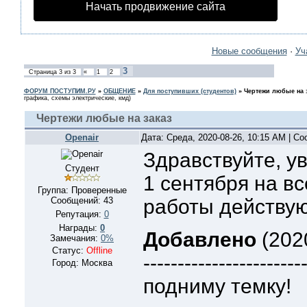
Начать продвижение сайта
Новые сообщения
·
Уч
3
Страница
3
из
3
«
1
2
ФОРУМ ПОСТУПИМ.РУ
»
ОБЩЕНИЕ
»
Для поступивших (студентов)
»
Чертежи любые на з
графика, схемы электрические, кмд)
Чертежи любые на заказ
Openair
Дата: Среда, 2020-08-26, 10:15 AM | С
Здравствуйте, у
Студент
1 сентября на в
Группа: Проверенные
Сообщений:
43
работы действую
Репутация:
0
Награды:
0
Добавлено
(2020
Замечания:
0%
Статус:
Offline
-----------------------
Город: Москва
подниму темку!