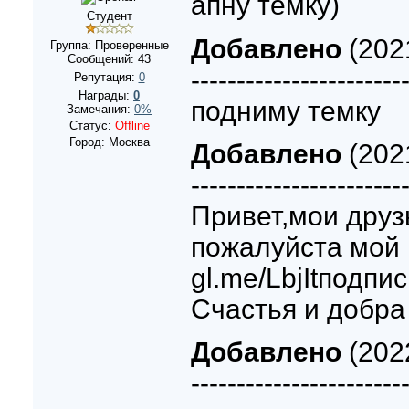
апну темку)
Студент
Добавлено
(2021
Группа: Проверенные
Сообщений:
43
-----------------------
Репутация:
0
Награды:
0
подниму темку
Замечания:
0%
Статус:
Offline
Город: Москва
Добавлено
(2021
-----------------------
Привет,мои друз
пожалуйста мой к
gl.me/LbjItподпи
Счастья и добра 
Добавлено
(2022
-----------------------