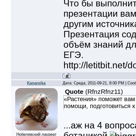
Что бы выполнит
презентации вам
другим источник
Презентация со
объём знаний дл
ЕГЭ.
http://letitbit.net/
Kanareika
Дата: Среда, 2011-09-21, 8:00 PM | Со
Quote
(
RfnzRfnz11
)
«Растения» поможет вам
помощи, подготовиться к
...аж на 4 вопро
ботаникой
Нобелевский лауреат