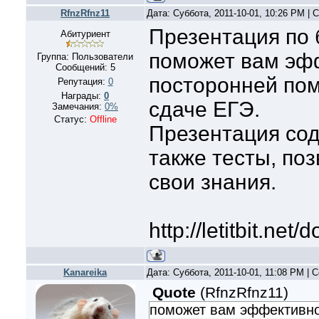
RfnzRfnz11
Дата: Суббота, 2011-10-01, 10:26 PM |
Презентация по 
Абитуриент
поможет вам эфф
Группа: Пользователи
Сообщений:
5
посторонней пом
Репутация:
0
Награды:
0
сдаче ЕГЭ.
Замечания:
0%
Статус:
Offline
Презентация сод
также тесты, по
свои знания.
http://letitbit.net/
Kanareika
Дата: Суббота, 2011-10-01, 11:08 PM |
Quote
(
RfnzRfnz11
)
поможет вам эффективно