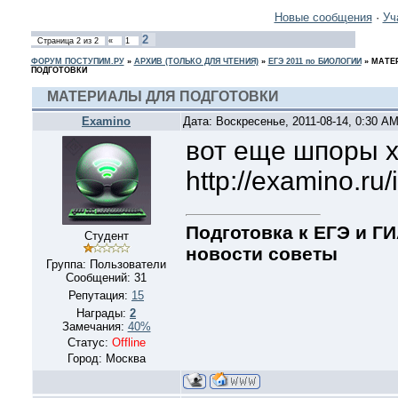
Новые сообщения
·
Уч
2
Страница
2
из
2
«
1
ФОРУМ ПОСТУПИМ.РУ
»
АРХИВ (ТОЛЬКО ДЛЯ ЧТЕНИЯ)
»
ЕГЭ 2011 по БИОЛОГИИ
»
МАТЕ
ПОДГОТОВКИ
МАТЕРИАЛЫ ДЛЯ ПОДГОТОВКИ
Examino
Дата: Воскресенье, 2011-08-14, 0:30 A
вот еще шпоры 
http://examino.ru
Подготовка к ЕГЭ и ГИ
Студент
новости советы
Группа: Пользователи
Сообщений:
31
Репутация:
15
Награды:
2
Замечания:
40%
Статус:
Offline
Город: Москва