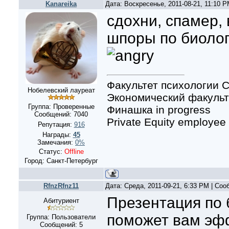
Kanareika
Дата: Воскресенье, 2011-08-21, 11:10 
сдохни, спамер,
шпоры по биолог
Факультет психологии С
Нобелевский лауреат
Экономический факульте
Группа: Проверенные
Финашка in progress
Сообщений:
7040
Private Equity employee
Репутация:
916
Награды:
45
Замечания:
0%
Статус:
Offline
Город: Санкт-Петербург
RfnzRfnz11
Дата: Среда, 2011-09-21, 6:33 PM | Со
Презентация по 
Абитуриент
поможет вам эфф
Группа: Пользователи
Сообщений:
5