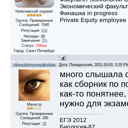
Экономический факульте
Нобелевский лауреат
Финашка in progress
Private Equity employee
Группа: Проверенные
Сообщений:
7040
Репутация:
916
Награды:
45
Замечания:
0%
Статус:
Offline
Город: Санкт-Петербург
ribonukleinovayakislota
Дата: Понедельник, 2011-10-03, 3:25 P
много слышала о
как сборник по п
как-то понятнее,
нужно для экзам
Магистр
Группа: Проверенные
Сообщений:
295
ЕГЭ 2012
Репутация:
38
Биология-87