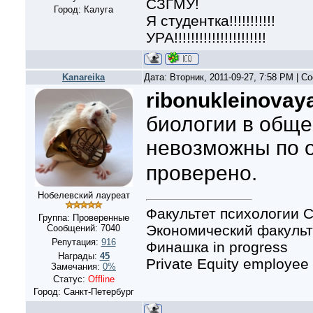
СЗГМУ!
Город: Калуга
Я студентка!!!!!!!!!!!
УРА!!!!!!!!!!!!!!!!!!!!!!
Kanareika
Дата: Вторник, 2011-09-27, 7:58 PM | 
ribonukleinovaya
биологии в обще
невозможны по 
проверено.
Нобелевский лауреат
Факультет психологии С
Группа: Проверенные
Экономический факульте
Сообщений:
7040
Репутация:
916
Финашка in progress
Награды:
45
Private Equity employee
Замечания:
0%
Статус:
Offline
Город: Санкт-Петербург