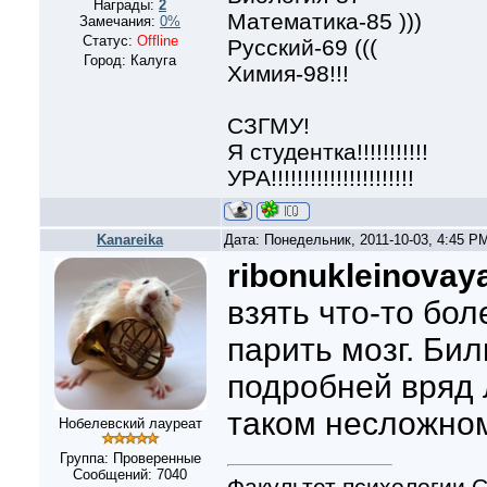
Награды:
2
Математика-85 )))
Замечания:
0%
Статус:
Offline
Русский-69 (((
Город: Калуга
Химия-98!!!
СЗГМУ!
Я студентка!!!!!!!!!!!
УРА!!!!!!!!!!!!!!!!!!!!!!
Kanareika
Дата: Понедельник, 2011-10-03, 4:45 P
ribonukleinovaya
взять что-то бол
парить мозг. Би
подробней вряд л
таком несложно
Нобелевский лауреат
Группа: Проверенные
Сообщений:
7040
Факультет психологии С