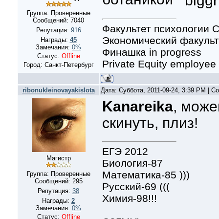
Группа: Проверенные
Сообщений:
7040
Факультет психологии С
Репутация:
916
Экономический факульте
Награды:
45
Замечания:
0%
Финашка in progress
Статус:
Offline
Private Equity employee
Город: Санкт-Петербург
ribonukleinovayakislota
Дата: Суббота, 2011-09-24, 3:39 PM | 
Kanareika
, мож
скинуть, плиз!
ЕГЭ 2012
Магистр
Биология-87
Математика-85 )))
Группа: Проверенные
Сообщений:
295
Русский-69 (((
Репутация:
38
Химия-98!!!
Награды:
2
Замечания:
0%
Статус:
Offline