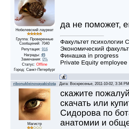
да не поможет, 
Нобелевский лауреат
Группа: Проверенные
Факультет психологии С
Сообщений:
7040
Экономический факульте
Репутация:
916
Финашка in progress
Награды:
45
Замечания:
0%
Private Equity employee
Статус:
Offline
Город: Санкт-Петербург
ribonukleinovayakislota
Дата: Воскресенье, 2011-10-02, 3:34 P
скажите пожалуй
скачать или купи
Сидорова по бот
анатомии и обще
Магистр