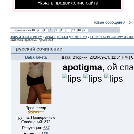
Начать продвижение сайта
Новые сообщения
·
Уч
2
Страница
2
из
18
«
1
3
4
…
17
18
»
ФОРУМ ПОСТУПИМ.РУ
»
АРХИВ (ТОЛЬКО ДЛЯ ЧТЕНИЯ)
»
ЕГЭ 2011 по РУССКОМУ ЯЗЫКУ
(шаблоны, проблемы, аргументы)
русский сочинение
BabaRaketa
Дата: Вторник, 2010-09-14, 11:34 PM |
apotigma
, ой с
Профессор
Группа: Проверенные
Сообщений:
872
Репутация:
687
Награды:
138