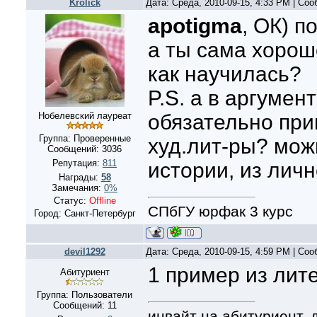
Krolick
Дата: Среда, 2010-09-15, 4:33 PM | Со
apotigma
, ОК) п
а ты сама хоро
как научилась?
P.S. а в аргумен
Нобелевский лауреат
обязательно при
Группа: Проверенные
худ.лит-ры? мож
Сообщений:
3036
Репутация:
811
истории, из личн
Награды:
58
Замечания:
0%
Статус:
Offline
СПбГУ юрфак 3 курс
Город: Санкт-Петербург
devil1292
Дата: Среда, 2010-09-15, 4:59 PM | Со
1 пример из лит
Абитуриент
Группа: Пользователи
Сообщений:
11
инвайт на абитуриент, 