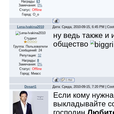
Награды:
63
Замечания:
0%
Статус:
Offline
Город: О_о
Lena-Ivakina2010
Дата: Среда, 2010-09-15, 6:45 PM | Со
ну ведь также и 
Студент
общество
Группа: Пользователи
Сообщений:
24
Репутация:
32
Награды:
8
Замечания:
0%
Статус:
Offline
Город: Миасс
Dosart1
Дата: Среда, 2010-09-15, 7:20 PM | Со
Если кому нужна
выкладывайте с
господин
Любит