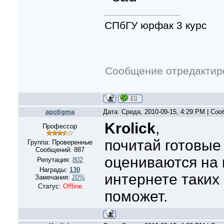
СПбГУ юрфак 3 курс
Сообщение отредакти
apotigma
Дата: Среда, 2010-09-15, 4:29 PM | Со
Krolick
,
Профессор
почитай готовые
Группа: Проверенные
Сообщений:
887
оцениваются на 
Репутация:
802
Награды:
130
интернете таких
Замечания:
20%
Статус:
Offline
поможет.