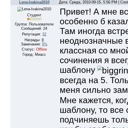
Lena-Ivakina2010
Дата: Среда, 2010-09-15, 5:56 PM | Со
Привет! А мне вс
Студент
особенно б каза
Группа: Пользователи
Сообщений:
24
Там иногда встр
Репутация:
32
неоднозначные 
Награды:
8
Замечания:
0%
классная со мной
Статус:
Offline
Город: Миасс
сочинения я все
шаблону
всегда на 5. Толь
меня сильно за
Мне кажется, ко
шаблону, то все
подчиняешь толь