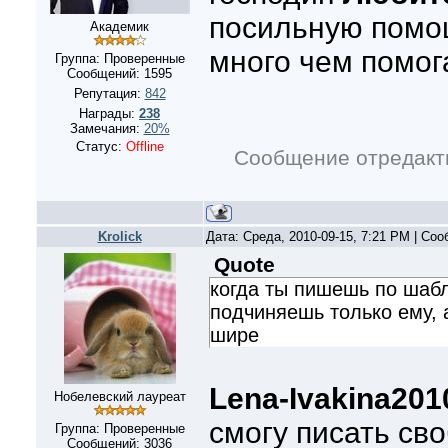
посильную помощ
Академик
много чем помога
Группа: Проверенные
Сообщений:
1595
Репутация:
842
Награды:
238
Замечания:
20%
Статус:
Offline
Сообщение отредак
Krolick
Дата: Среда, 2010-09-15, 7:21 PM | Со
Quote
когда ты пишешь по шабл
подчиняешь только ему, 
шире
Lena-Ivakina201
Нобелевский лауреат
смогу писать сво
Группа: Проверенные
Сообщений:
3036