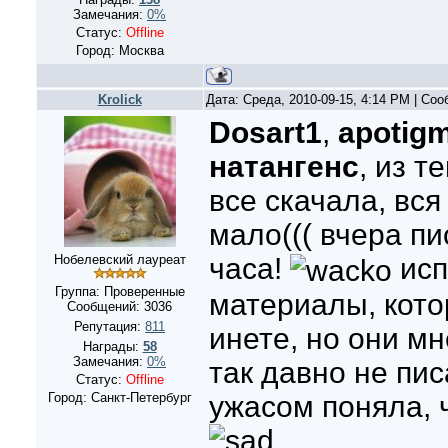
Замечания:
0%
Статус:
Offline
Город: Москва
Krolick
Дата: Среда, 2010-09-15, 4:14 PM | Со
Dosart1
,
apotig
натангенс
, из т
все скачала, вся
мало((( вчера п
Нобелевский лауреат
часа!
исп
Группа: Проверенные
материалы, кото
Сообщений:
3036
Репутация:
811
инете, но они м
Награды:
58
Замечания:
0%
так давно не пис
Статус:
Offline
Город: Санкт-Петербург
ужасом поняла, 