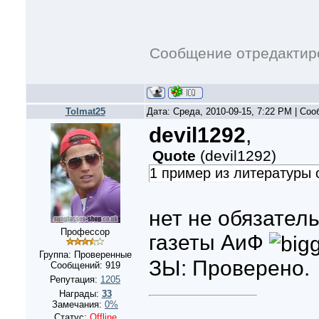
Сообщение отредакти
Tolmat25
Дата: Среда, 2010-09-15, 7:22 PM | Со
devil1292
,
Quote
(
devil1292
)
1 пример из литературы 
нет не обязатель
Профессор
газеты АиФ
Группа: Проверенные
ЗЫ: Проверено.
Сообщений:
919
Репутация:
1205
Награды:
33
Замечания:
0%
Статус:
Offline