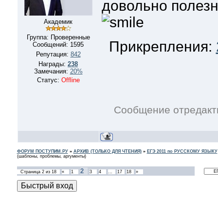
довольно полезн
Академик
Группа: Проверенные
Прикрепления:
Сообщений:
1595
Репутация:
842
Награды:
238
Замечания:
20%
Статус:
Offline
Сообщение отредак
ФОРУМ ПОСТУПИМ.РУ
»
АРХИВ (ТОЛЬКО ДЛЯ ЧТЕНИЯ)
»
ЕГЭ 2011 по РУССКОМУ ЯЗЫКУ
(шаблоны, проблемы, аргументы)
2
Страница
2
из
18
«
1
3
4
…
17
18
»