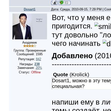
Dosart1
Дата: Среда, 2010-09-15, 7:29 PM | Со
Вот, что у меня е
пригодится.
тут довольно "ло
чего начинать
Академик
Группа: Проверенные
Добавлено
(2010
Сообщений:
1595
Репутация:
842
-----------------------
Награды:
238
Замечания:
20%
Статус:
Offline
Quote
(
Krolick
)
Dosart1, можно в эту тем
специальная?
напиши ему в ли
темы создаёт, не