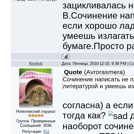
зацикливалась н
В.Сочинение нап
если хорошо лад
умеешь излагать
бумаге.Просто ра
Krolick
Дата: Пятница, 2010-12-10, 9:38 PM | 
Quote
(
Avrorasmera
)
Сочинение написать не 
литературой и умеешь из
согласна) а если
Нобелевский лауреат
тогда как?
д
Группа: Проверенные
наоборот сочине
Сообщений:
3036
Репутация:
811