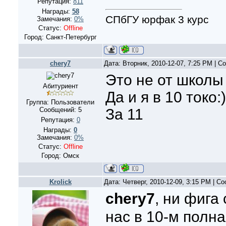
Репутация:
811
Награды:
58
СПбГУ юрфак 3 курс
Замечания:
0%
Статус:
Offline
Город: Санкт-Петербург
chery7
Дата: Вторник, 2010-12-07, 7:25 PM | 
Это не от школы 
Абитуриент
Да и я в 10 токо
Группа: Пользователи
Сообщений:
5
За 11
Репутация:
0
Награды:
0
Замечания:
0%
Статус:
Offline
Город: Омск
Krolick
Дата: Четверг, 2010-12-09, 3:15 PM | 
chery7
, ни фига
нас в 10-м полн