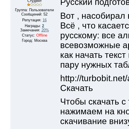
Русский подготов
Студент
Группа: Пользователи
Вот , насобирал 
Сообщений:
52
Репутация:
16
Всё , что касает
Награды:
2
Замечания:
20%
русскому: все а
Статус:
Offline
Город: Москва
всевозможные ар
как начать текст 
пару нужных таб
http://turbobit.ne
Скачать
Чтобы скачать с 
нажимаем на кно
скачивание внизу