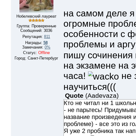
на самом деле я
Нобелевский лауреат
огромные пробле
Группа: Проверенные
Сообщений:
3036
особенности с 
Репутация:
811
проблемы и арг
Награды:
58
Замечания:
0%
пишу сочинения п
Статус:
Offline
Город: Санкт-Петербург
на экзамене на э
часа!
не 
научиться(((
Quote
(
Aadevaza
)
Кто не читал ни 1 школь
- не парьтесь! Придумыва
название произведения и
проблеме) - все это из г
Я уже 2 пробника так нап