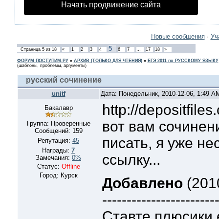
Начать продвижение сайта
Новые сообщения
·
Уч
5
Страница
5
из
18
«
1
2
3
4
6
7
…
17
18
»
ФОРУМ ПОСТУПИМ.РУ
»
АРХИВ (ТОЛЬКО ДЛЯ ЧТЕНИЯ)
»
ЕГЭ 2011 по РУССКОМУ ЯЗЫКУ
(шаблоны, проблемы, аргументы)
русский сочинение
unitf
Дата: Понедельник, 2010-12-06, 1:49 
http://depositfile
Бакалавр
вот вам сочинен
Группа: Проверенные
Сообщений:
159
писать, я уже не
Репутация:
45
Награды:
7
ссылку...
Замечания:
0%
Статус:
Offline
Город: Курск
Добавлено
(2010
-----------------------
Ставте плюсики