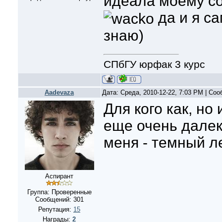
идеала моему со
да и я са
знаю)
СПбГУ юрфак 3 курс
Aadevaza
Дата: Среда, 2010-12-22, 7:03 PM | Со
Для кого как, но
еще очень далек
меня - темный ле
Аспирант
Группа: Проверенные
Сообщений:
301
Репутация:
15
Награды:
2