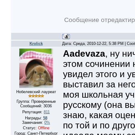
Сообщение отредакти
Krolick
Дата: Среда, 2010-12-22, 5:38 PM | Со
Aadevaza
, ну ни
этом сочинении н
увидел этого и у
выставил за него
Нобелевский лауреат
моя школьная уч
Группа: Проверенные
русскому (она вы
Сообщений:
3036
Репутация:
811
знаю, какая оцен
Награды:
58
Замечания:
0%
по той и по друг
Статус:
Offline
Город: Санкт-Петербург