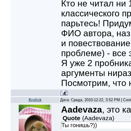
Кто не читал ни 
классического п
парьтесь! Придум
ФИО автора, на
и повествование
проблеме) - все 
Я уже 2 пробника
аргументы нираз
Посмотрим, что 
Krolick
Дата: Среда, 2010-12-22, 3:52 PM | Со
Aadevaza
, это 
Quote
(
Aadevaza
)
Ты гонишь?))