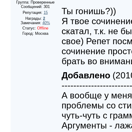
Группа: Проверенные
Сообщений:
301
Ты гонишь?))
Репутация:
15
Награды:
2
Я твое сочинени
Замечания:
40%
Статус:
Offline
скатал, т.к. не 
Город: Москва
свое) Репет посм
сочинение прост
брать во вниман
Добавлено
(2010
-----------------------
А вообще у мен
проблемы со сти
чуть-чуть с грам
Аргументы - лаж