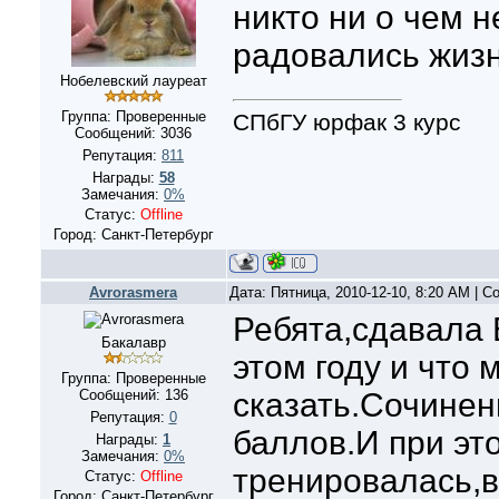
никто ни о чем н
радовались жиз
Нобелевский лауреат
Группа: Проверенные
СПбГУ юрфак 3 курс
Сообщений:
3036
Репутация:
811
Награды:
58
Замечания:
0%
Статус:
Offline
Город: Санкт-Петербург
Avrorasmera
Дата: Пятница, 2010-12-10, 8:20 AM | 
Ребята,сдавала 
Бакалавр
этом году и что 
Группа: Проверенные
Сообщений:
136
сказать.Сочинен
Репутация:
0
баллов.И при эт
Награды:
1
Замечания:
0%
тренировалась,
Статус:
Offline
Город: Санкт-Петербург