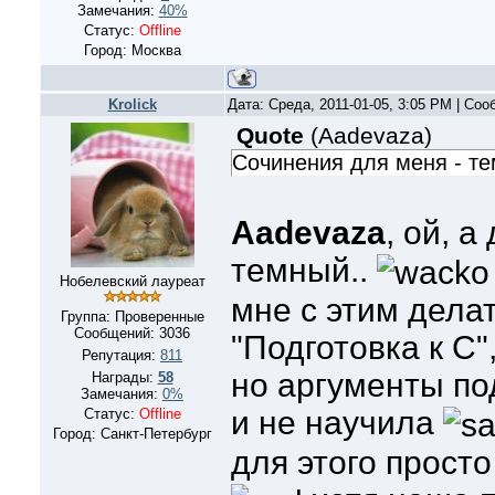
Замечания:
40%
Статус:
Offline
Город: Москва
Krolick
Дата: Среда, 2011-01-05, 3:05 PM | Со
Quote
(
Aadevaza
)
Сочинения для меня - те
Aadevaza
, ой, а
темный..
Нобелевский лауреат
мне с этим делат
Группа: Проверенные
Сообщений:
3036
"Подготовка к С"
Репутация:
811
но аргументы по
Награды:
58
Замечания:
0%
и не научила
Статус:
Offline
Город: Санкт-Петербург
для этого просто