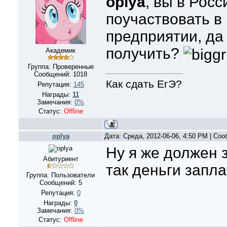
oplya
, вы в Росс
поучаствовать в
предприятии, да
получить?
Академик
Группа: Проверенные
Сообщений:
1018
Как сдать ЕгЭ?
Репутация:
145
Награды:
11
Замечания:
0%
Статус:
Offline
oplya
Дата: Среда, 2012-06-06, 4:50 PM | Со
Ну я же должен з
Абитуриент
так деньги запл
Группа: Пользователи
Сообщений:
5
Репутация:
0
Награды:
0
Замечания:
0%
Статус:
Offline