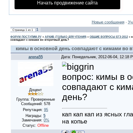
Начать продвижение сайта
Новые сообщения
·
Уч
1
Страница
1
из
1
ФОРУМ ПОСТУПИМ.РУ
»
АРХИВ (ТОЛЬКО ДЛЯ ЧТЕНИЯ)
»
ОБЩИЕ ВОПРОСЫ ЕГЭ 2012
»
к
совпадают с кимами во вторичный день?
кимы в основной день совпадают с кимами во 
arena55
Дата: Понедельник, 2012-06-04, 12:18
вопрос: кимы в 
совпадают с ким
Доцент
день?
Группа: Проверенные
Сообщений:
578
Репутация:
95
кап кап кап из ясных г
Награды:
5
на копье
Замечания:
0%
Статус:
Offline