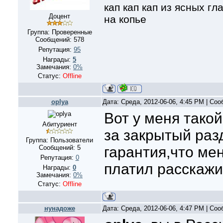
кап кап кап из ясных г
Доцент
на копье
Группа: Проверенные
Сообщений:
578
Репутация:
95
Награды:
5
Замечания:
0%
Статус:
Offline
oplya
Дата: Среда, 2012-06-06, 4:45 PM | Со
Вот у меня такой
Абитуриент
за закрытый раз
Группа: Пользователи
Сообщений:
5
гарантия,что ме
Репутация:
0
платил расскажит
Награды:
0
Замечания:
0%
Статус:
Offline
нунадоже
Дата: Среда, 2012-06-06, 4:47 PM | Со