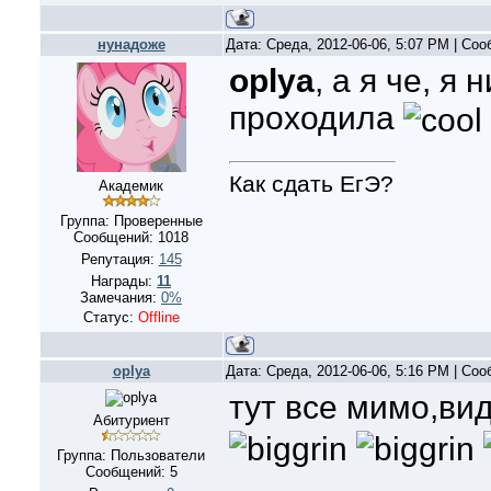
нунадоже
Дата: Среда, 2012-06-06, 5:07 PM | Со
oplya
, а я че, я 
проходила
Как сдать ЕгЭ?
Академик
Группа: Проверенные
Сообщений:
1018
Репутация:
145
Награды:
11
Замечания:
0%
Статус:
Offline
oplya
Дата: Среда, 2012-06-06, 5:16 PM | Со
тут все мимо,вид
Абитуриент
Группа: Пользователи
Сообщений:
5