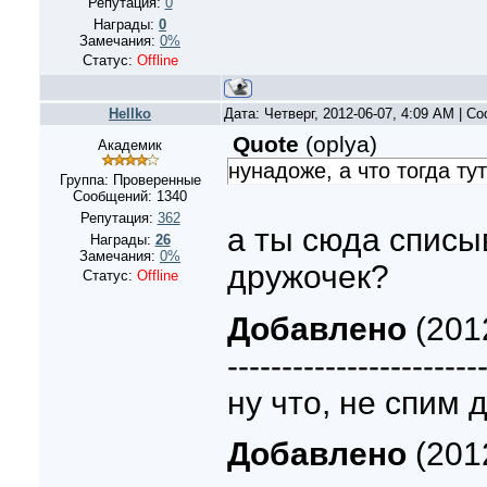
Репутация:
0
Награды:
0
Замечания:
0%
Статус:
Offline
Hellko
Дата: Четверг, 2012-06-07, 4:09 AM | 
Quote
(
oplya
)
Академик
нунадоже, а что тогда ту
Группа: Проверенные
Сообщений:
1340
Репутация:
362
а ты сюда списы
Награды:
26
Замечания:
0%
дружочек?
Статус:
Offline
Добавлено
(2012
-----------------------
ну что, не спим 
Добавлено
(2012