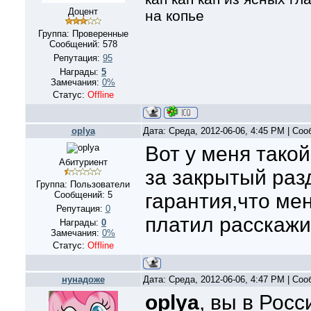
Доцент
на копье
Группа: Проверенные
Сообщений:
578
Репутация:
95
Награды:
5
Замечания:
0%
Статус:
Offline
oplya
Дата: Среда, 2012-06-06, 4:45 PM | Со
Вот у меня такой
Абитуриент
за закрытый раз
Группа: Пользователи
Сообщений:
5
гарантия,что ме
Репутация:
0
платил расскажит
Награды:
0
Замечания:
0%
Статус:
Offline
нунадоже
Дата: Среда, 2012-06-06, 4:47 PM | Со
oplya
, вы в Росс