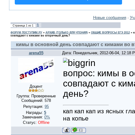
Новые сообщения
·
Уч
1
Страница
1
из
1
ФОРУМ ПОСТУПИМ.РУ
»
АРХИВ (ТОЛЬКО ДЛЯ ЧТЕНИЯ)
»
ОБЩИЕ ВОПРОСЫ ЕГЭ 2012
»
к
совпадают с кимами во вторичный день?
кимы в основной день совпадают с кимами во 
arena55
Дата: Понедельник, 2012-06-04, 12:18
вопрос: кимы в 
совпадают с ким
Доцент
день?
Группа: Проверенные
Сообщений:
578
Репутация:
95
кап кап кап из ясных г
Награды:
5
на копье
Замечания:
0%
Статус:
Offline