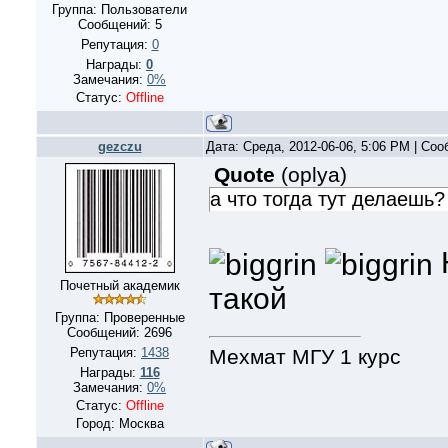
Группа: Пользователи
Сообщений:
5
Репутация:
0
Награды:
0
Замечания:
0%
Статус:
Offline
gezczu
Дата: Среда, 2012-06-06, 5:06 PM | Со
Quote
(
oplya
)
а что тогда тут делаешь?
Почетный академик
такой
Группа: Проверенные
Сообщений:
2696
Мехмат МГУ 1 курс
Репутация:
1438
Награды:
116
Замечания:
0%
Статус:
Offline
Город: Москва