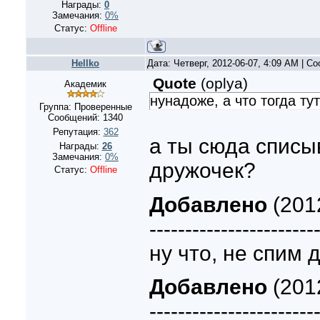
Награды:
0
Замечания:
0%
Статус:
Offline
Hellko
Дата: Четверг, 2012-06-07, 4:09 AM | 
Quote
(
oplya
)
Академик
нунадоже, а что тогда ту
Группа: Проверенные
Сообщений:
1340
Репутация:
362
а ты сюда списы
Награды:
26
Замечания:
0%
дружочек?
Статус:
Offline
Добавлено
(2012
-----------------------
ну что, не спим 
Добавлено
(2012
-----------------------