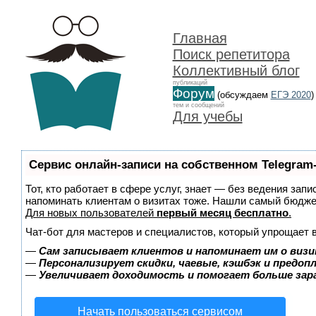
Главная
Поиск репетитора
Коллективный блог
публикаций
Форум
(обсуждаем
ЕГЭ 2020
)
тем и сообщений
Для учебы
Сервис онлайн-записи на собственном Telegram
Тот, кто работает в сфере услуг, знает — без ведения запи
напоминать клиентам о визитах тоже. Нашли самый бюдж
Для новых пользователей
первый месяц бесплатно
.
Чат-бот для мастеров и специалистов, который упрощает 
—
Сам записывает клиентов и напоминает им о визи
—
Персонализирует скидки, чаевые, кэшбэк и предоп
—
Увеличивает доходимость и помогает больше за
Начать пользоваться сервисом