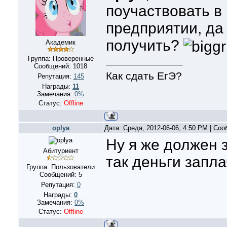
поучаствовать в
предприятии, да
получить?
Академик
Группа: Проверенные
Сообщений:
1018
Как сдать ЕгЭ?
Репутация:
145
Награды:
11
Замечания:
0%
Статус:
Offline
oplya
Дата: Среда, 2012-06-06, 4:50 PM | Со
Ну я же должен з
Абитуриент
так деньги запл
Группа: Пользователи
Сообщений:
5
Репутация:
0
Награды:
0
Замечания:
0%
Статус:
Offline