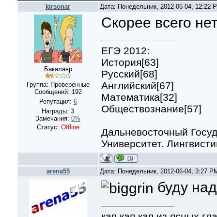
kirsonar
Дата: Понедельник, 2012-06-04, 12:22
Скорее всего нет
ЕГЭ 2012:
История[63]
Бакалавр
Русский[68]
Английский[67]
Группа: Проверенные
Сообщений:
192
Математика[32]
Репутация:
6
Обществознание[57]
Награды:
3
Замечания:
0%
Статус:
Offline
Дальневосточный Госу
Университет. Лингвистик
arena55
Дата: Понедельник, 2012-06-04, 3:27 
буду над
кап кап кап из ясных г