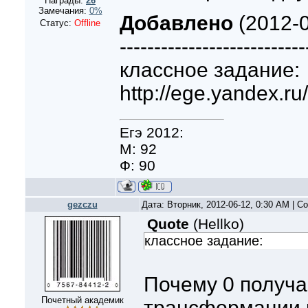
Награды:
26
Замечания:
0%
Добавлено
(2012-0
Статус:
Offline
---------------------------
классное задание:
http://ege.yandex.ru
Егэ 2012:
М: 92
Ф: 90
gezczu
Дата: Вторник, 2012-06-12, 0:30 AM | 
Quote
(
Hellko
)
классное задание:
Почему 0 получ
Почетный академик
трансформации р