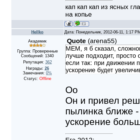
кап кап кап из ясных г
на копье
Hellko
Дата: Понедельник, 2012-06-11, 1:17 P
Quote
(
arena55
)
Академик
MEM, я б сказал, сложно
Группа: Проверенные
лучше подходит, просто о
Сообщений:
1340
если так: при движении 
Репутация:
362
Награды:
26
ускорение будет увеличи
Замечания:
0%
Статус:
Offline
Oo
Он и привел реш
пылинка ближе -
ускорение боль
Егэ 2012: