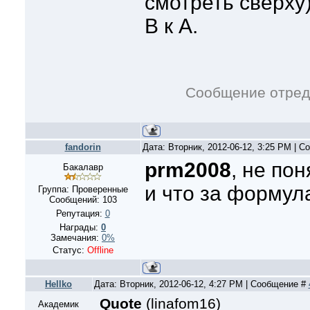
смотреть сверху)
В к А.
Сообщение отред
fandorin
Дата: Вторник, 2012-06-12, 3:25 PM | 
prm2008
, не по
Бакалавр
и что за формул
Группа: Проверенные
Сообщений:
103
Репутация:
0
Награды:
0
Замечания:
0%
Статус:
Offline
Hellko
Дата: Вторник, 2012-06-12, 4:27 PM | Сообщение #
Quote
(
linafom16
)
Академик