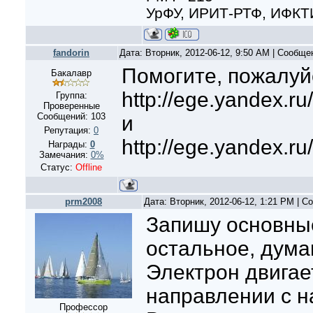
УрФУ, ИРИТ-РТФ, ИФКТ
fandorin
Дата: Вторник, 2012-06-12, 9:50 AM | Сообщ
Помогите, пожалуйс
Бакалавр
http://ege.yandex.ru
Группа:
Проверенные
Сообщений:
103
и
Репутация:
0
http://ege.yandex.ru
Награды:
0
Замечания:
0%
Статус:
Offline
prm2008
Дата: Вторник, 2012-06-12, 1:21 PM | 
Запишу основны
остальное, дума
Электрон двигае
направлении с н
Профессор