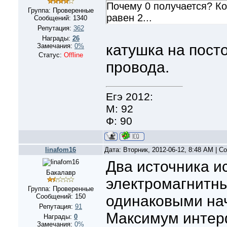
Почему 0 получается? К
Группа: Проверенные
равен 2...
Сообщений:
1340
Репутация:
362
Награды:
26
катушка на посто
Замечания:
0%
Статус:
Offline
провода.
Егэ 2012:
М: 92
Ф: 90
linafom16
Дата: Вторник, 2012-06-12, 8:48 AM | 
Два источника и
Бакалавр
электромагнитны
Группа: Проверенные
Сообщений:
150
одинаковыми на
Репутация:
91
Максимум интер
Награды:
0
Замечания:
0%