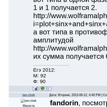
1 и 1 получается 2.
http://www.wolframalph
i=plot+sinx+and+sinx
а вот типа в противо
амплитудой
http://www.wolframalp
их сумма получается 
Егэ 2012:
М: 92
Ф: 90
tan-chek
Дата: Вторник, 2012-06-12, 4:40 PM | 
fandorin
, посмот
Магистр