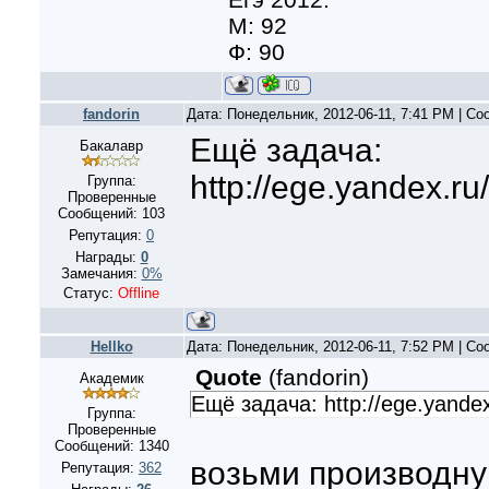
М: 92
Ф: 90
fandorin
Дата: Понедельник, 2012-06-11, 7:41 PM | С
Ещё задача:
Бакалавр
http://ege.yandex.ru
Группа:
Проверенные
Сообщений:
103
Репутация:
0
Награды:
0
Замечания:
0%
Статус:
Offline
Hellko
Дата: Понедельник, 2012-06-11, 7:52 PM | С
Quote
(
fandorin
)
Академик
Ещё задача: http://ege.yandex
Группа:
Проверенные
Сообщений:
1340
возьми производну
Репутация:
362