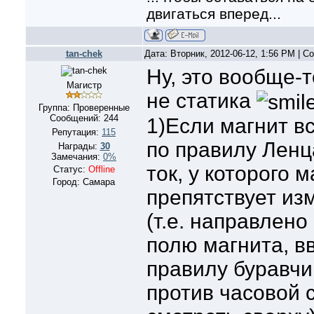
двигаться вперед...
tan-chek
Дата: Вторник, 2012-06-12, 1:56 PM | 
Ну, это вообще-
Магистр
не статика
Группа: Проверенные
Сообщений:
244
1)Если магнит вс
Репутация:
115
по правилу Ленц
Награды:
30
Замечания:
0%
ток, у которого 
Статус:
Offline
Город: Самара
препятствует и
(т.е. направлен
полю магнита, вв
правилу буравчи
против часовой 