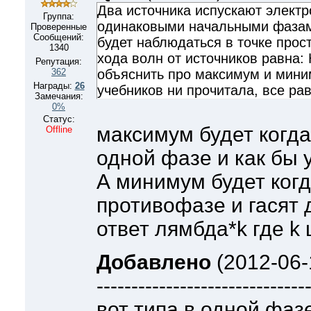
Два источника испускают электр
Группа:
одинаковыми начальными фаза
Проверенные
Сообщений:
будет наблюдаться в точке прос
1340
хода волн от источников равна:
Репутация:
362
объяснить про максимум и мин
Награды:
26
учебников ни прочитала, все рав
Замечания:
0%
Статус:
максимум будет когда
Offline
одной фазе и как бы 
А минимум будет когд
противофазе и гасят д
ответ лямбда*k где k 
Добавлено
(2012-06-
------------------------------
вот типа в одной фаз