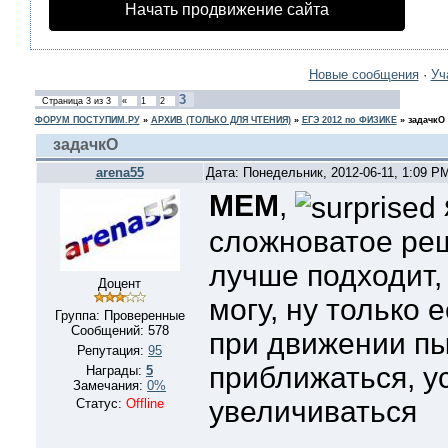
Начать продвижение сайта
Новые сообщения
·
Уч
3
Страница
3
из
3
«
1
2
ФОРУМ ПОСТУПИМ.РУ
»
АРХИВ (ТОЛЬКО ДЛЯ ЧТЕНИЯ)
»
ЕГЭ 2012 по ФИЗИКЕ
»
задачкО
задачкО
arena55
Дата: Понедельник, 2012-06-11, 1:09 P
MEM
,
сложноватое реш
лучше подходит,
Доцент
могу, ну только е
Группа: Проверенные
Сообщений:
578
при движении пы
Репутация:
95
приближаться, у
Награды:
5
Замечания:
0%
увеличиваться
Статус:
Offline