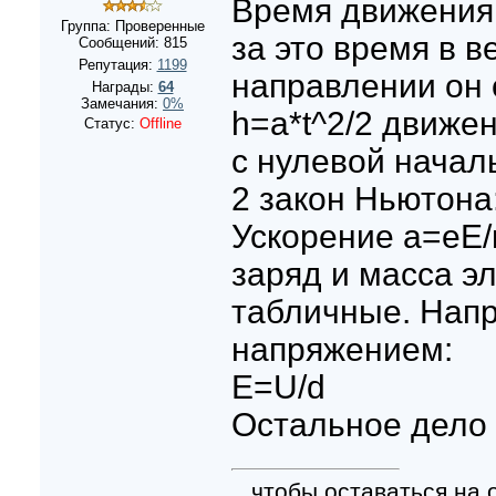
Время движения:
Группа: Проверенные
за это время в 
Сообщений:
815
Репутация:
1199
направлении он 
Награды:
64
Замечания:
0%
h=a*t^2/2 движе
Статус:
Offline
с нулевой начал
2 закон Ньютона
Ускорение a=eE
заряд и масса э
табличные. Напр
напряжением:
E=U/d
Остальное дело
...чтобы оставаться на