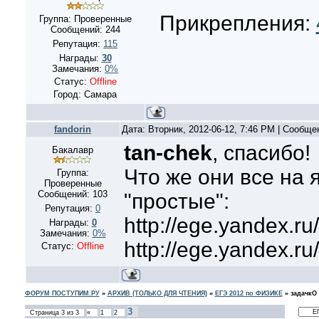
Прикрепления:
Группа: Проверенные
Сообщений:
244
Репутация:
115
Награды:
30
Замечания:
0%
Статус:
Offline
Город: Самара
fandorin
Дата: Вторник, 2012-06-12, 7:46 PM | Сообщ
tan-chek
, спасибо!
Бакалавр
Что же они все на 
Группа:
Проверенные
Сообщений:
103
"простые":
Репутация:
0
http://ege.yandex.ru
Награды:
0
Замечания:
0%
http://ege.yandex.ru
Статус:
Offline
ФОРУМ ПОСТУПИМ.РУ
»
АРХИВ (ТОЛЬКО ДЛЯ ЧТЕНИЯ)
»
ЕГЭ 2012 по ФИЗИКЕ
»
задачкО
3
Страница
3
из
3
«
1
2