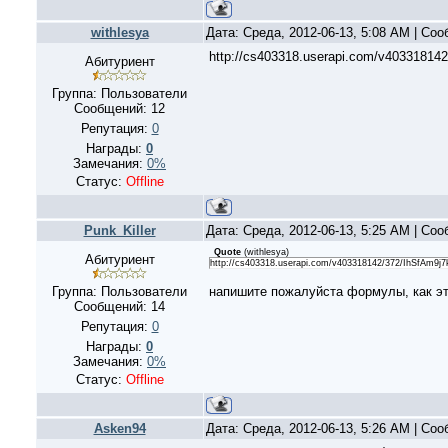
withlesya
Дата: Среда, 2012-06-13, 5:08 AM | Со
http://cs403318.userapi.com/v403318142
Абитуриент
Группа: Пользователи
Сообщений:
12
Репутация:
0
Награды:
0
Замечания:
0%
Статус:
Offline
Punk_Killer
Дата: Среда, 2012-06-13, 5:25 AM | Со
Quote
(
withlesya
)
Абитуриент
http://cs403318.userapi.com/v403318142/372/IhSfAm9j7k
Группа: Пользователи
напишите пожалуйста формулы, как э
Сообщений:
14
Репутация:
0
Награды:
0
Замечания:
0%
Статус:
Offline
Asken94
Дата: Среда, 2012-06-13, 5:26 AM | Со