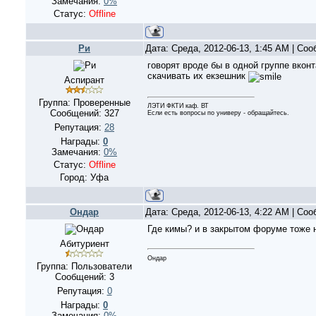
Замечания:
0%
Статус:
Offline
Ри
Дата: Среда, 2012-06-13, 1:45 AM | Со
говорят вроде бы в одной группе вкон
скачивать их екзешник
Аспирант
Группа: Проверенные
ЛЭТИ ФКТИ каф. ВТ
Сообщений:
327
Если есть вопросы по универу - обращайтесь.
Репутация:
28
Награды:
0
Замечания:
0%
Статус:
Offline
Город: Уфа
Ондар
Дата: Среда, 2012-06-13, 4:22 AM | Со
Где кимы? и в закрытом форуме тоже н
Абитуриент
Ондар
Группа: Пользователи
Сообщений:
3
Репутация:
0
Награды:
0
Замечания:
0%