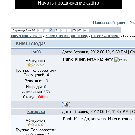
Начать продвижение сайта
Новые сообщения
·
Уч
2
Страница
2
из
86
«
1
3
4
…
85
86
»
ФОРУМ ПОСТУПИМ.РУ
»
АРХИВ (ТОЛЬКО ДЛЯ ЧТЕНИЯ)
»
ЕГЭ 2012 по ФИЗИКЕ
»
Кимы сю
Кимы сюда!
lor08
Дата: Вторник, 2012-06-12, 9:59 PM | 
Punk_Killer
, нет,у нас нету
Абитуриент
Группа: Пользователи
Сообщений:
4
Репутация:
0
Награды:
0
Замечания:
0%
Статус:
Offline
koropusa
Дата: Вторник, 2012-06-12, 11:07 PM |
Punk_Killer
Да, кончено. Из унитаза на 
Абитуриент
Группа: Пользователи
Сообщений:
2