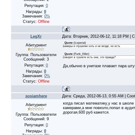
Репутация:
0
Награды:
0
Замечания:
0%
Статус:
Offline
LegXr
Дата: Вторник, 2012-06-12, 11:18 PM |
Quote
(
Iceperial
)
Абитуриент
камеры и глушилки хоть и не везде, но есть
Группа: Пользователи
Quote
(
Punk_Killer
)
говорят в туалете есть они, это правда?
Сообщений:
3
Репутация:
0
Да,обычно в унитазе плавает пара шту
Награды:
0
Замечания:
0%
Статус:
Offline
sosiamhere
Дата: Среда, 2012-06-13, 0:55 AM | Со
когда писал математику,у нас в школе
Абитуриент
камерами,а мне повезло,попал в ауди
дорогая,600 руб кажется.
Группа: Пользователи
Сообщений:
9
Репутация:
0
Награды:
0