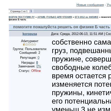
Новые сообщения
·
Уч
1
Страница
1
из
1
ФОРУМ ПОСТУПИМ.РУ
»
АРХИВ (ТОЛЬКО ДЛЯ ЧТЕНИЯ)
»
ЕГЭ 2012 по ФИЗИКЕ
»
помогит
физике Б часть
помогите пожалуйста решить он физике Б часть
koropusa
Дата: Среда, 2012-06-13, 11:51 AM | С
собственно сама
Абитуриент
груз, подвешанн
Группа: Пользователи
Сообщений:
2
пружине, соверш
Репутация:
0
Награды:
0
свободные колеб
Замечания:
0%
Статус:
Offline
время остается р
изменяется поте
пружины, кинети
его потенциальна
уменьш 3 не изм