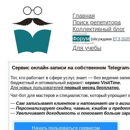
Главная
Поиск репетитора
Коллективный блог
публикаций
Форум
(обсуждаем
ЕГЭ 2020
тем и сообщений
Для учебы
Сервис онлайн-записи на собственном Telegram
Тот, кто работает в сфере услуг, знает — без ведения зап
бюджетный и оптимальный вариант:
сервис VisitTime.
Для новых пользователей
первый месяц бесплатно
.
Чат-бот для мастеров и специалистов, который упрощает 
—
Сам записывает клиентов и напоминает им о визи
—
Персонализирует скидки, чаевые, кэшбэк и предоп
—
Увеличивает доходимость и помогает больше за
Начать пользоваться сервисом