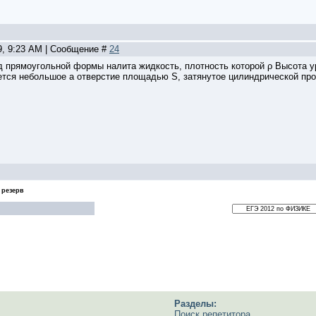
9, 9:23 AM | Сообщение #
24
д прямоугольной формы налита жидкость, плотность которой ρ Высота ур
еется небольшое а отверстие площадью S, затянутое цилиндрической про
 резерв
Разделы:
Поиск репетитора