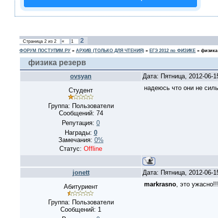
2
Страница
2
из
2
«
1
ФОРУМ ПОСТУПИМ.РУ
»
АРХИВ (ТОЛЬКО ДЛЯ ЧТЕНИЯ)
»
ЕГЭ 2012 по ФИЗИКЕ
»
физика
физика резерв
ovsyan
Дата: Пятница, 2012-06-
надеюсь что они не сил
Студент
Группа: Пользователи
Сообщений:
74
Репутация:
0
Награды:
0
Замечания:
0%
Статус:
Offline
jonett
Дата: Пятница, 2012-06-
markrasno
, это ужасно!!
Абитуриент
Группа: Пользователи
Сообщений:
1