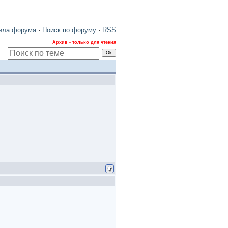
ила форума
·
Поиск по форуму
·
RSS
Архив - только для чтения