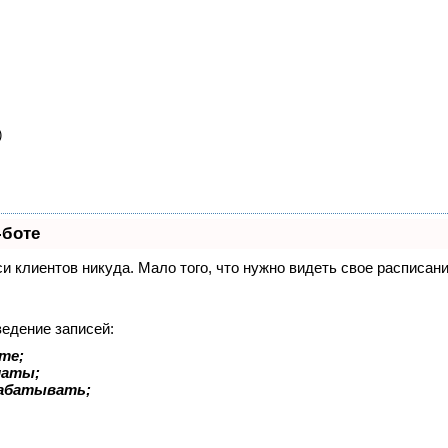
)
-боте
иси клиентов никуда. Мало того, что нужно видеть свое расписа
ведение записей:
те;
латы;
рабатывать;