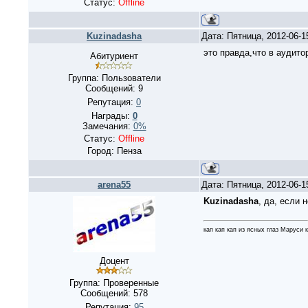
Статус:
Offline
Kuzinadasha
Дата: Пятница, 2012-06-
это правда,что в аудито
Абитуриент
Группа: Пользователи
Сообщений:
9
Репутация:
0
Награды:
0
Замечания:
0%
Статус:
Offline
Город: Пенза
arena55
Дата: Пятница, 2012-06-
Kuzinadasha
, да, если 
кап кап кап из ясных глаз Маруси 
Доцент
Группа: Проверенные
Сообщений:
578
Репутация:
95