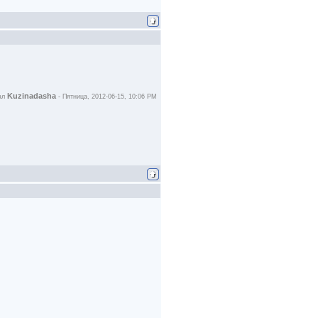
Kuzinadasha
ал
-
Пятница, 2012-06-15, 10:06 PM