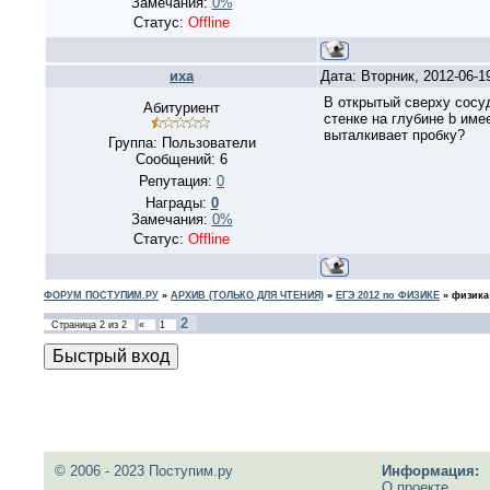
Замечания:
0%
Статус:
Offline
иха
Дата: Вторник, 2012-06-1
В открытый сверху сосу
Абитуриент
стенке на глубине b им
выталкивает пробку?
Группа: Пользователи
Сообщений:
6
Репутация:
0
Награды:
0
Замечания:
0%
Статус:
Offline
ФОРУМ ПОСТУПИМ.РУ
»
АРХИВ (ТОЛЬКО ДЛЯ ЧТЕНИЯ)
»
ЕГЭ 2012 по ФИЗИКЕ
»
физика
2
Страница
2
из
2
«
1
© 2006 - 2023 Поступим.ру
Информация:
О проекте